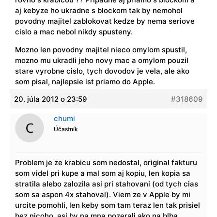
aj kebyze ho ukradne s blockom tak by nemohol
povodny majitel zablokovat kedze by nema seriove
cislo a mac nebol nikdy spusteny.
Mozno len povodny majitel nieco omylom spustil,
mozno mu ukradli jeho novy mac a omylom pouzil
stare vyrobne cislo, tych dovodov je vela, ale ako
som pisal, najlepsie ist priamo do Apple.
20. júla 2012 o 23:59
#318609
chumi
Účastník
Problem je ze krabicu som nedostal, original fakturu
som videl pri kupe a mal som aj kopiu, len kopia sa
stratila alebo zalozila asi pri stahovani (od tych cias
som sa aspon 4x stahoval). Viem ze v Apple by mi
urcite pomohli, len keby som tam teraz len tak prisiel
bez nicoho, asi by na mna pozerali ako na blba