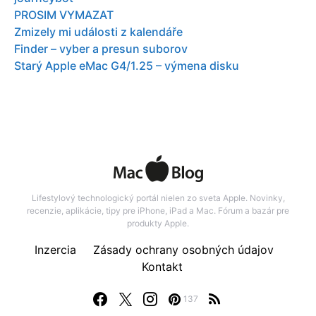
PROSIM VYMAZAT
Zmizely mi události z kalendáře
Finder – vyber a presun suborov
Starý Apple eMac G4/1.25 – výmena disku
Lifestylový technologický portál nielen zo sveta Apple. Novinky,
recenzie, aplikácie, tipy pre iPhone, iPad a Mac. Fórum a bazár pre
produkty Apple.
Inzercia
Zásady ochrany osobných údajov
Kontakt
137