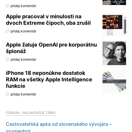
pridaj komentár
Apple pracoval v minulosti na
dvoch Extreme čipoch, oba zrušil
pridaj komentár
Apple žaluje OpenAI pre korporátnu
špionáž
pridaj komentár
iPhone 18 neponúkne dostatok
RAM na všetky Apple Intelligence
funkcie
pridaj komentár
FÓRUM – NAJNOVŠIE TÉMY
Cestovateľská apka od slovenského vývojára –
journeybot