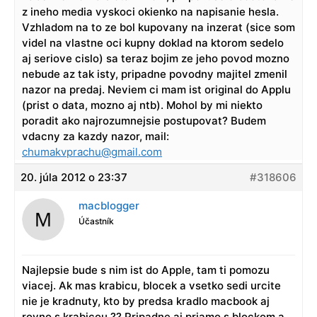
z ineho media vyskoci okienko na napisanie hesla.
Vzhladom na to ze bol kupovany na inzerat (sice som
videl na vlastne oci kupny doklad na ktorom sedelo
aj seriove cislo) sa teraz bojim ze jeho povod mozno
nebude az tak isty, pripadne povodny majitel zmenil
nazor na predaj. Neviem ci mam ist original do Applu
(prist o data, mozno aj ntb). Mohol by mi niekto
poradit ako najrozumnejsie postupovat? Budem
vdacny za kazdy nazor, mail:
chumakvprachu@gmail.com
20. júla 2012 o 23:37
#318606
macblogger
Účastník
Najlepsie bude s nim ist do Apple, tam ti pomozu
viacej. Ak mas krabicu, blocek a vsetko sedi urcite
nie je kradnuty, kto by predsa kradlo macbook aj
rovno s krabicou ?? Pripadne aj priamo s blockom a