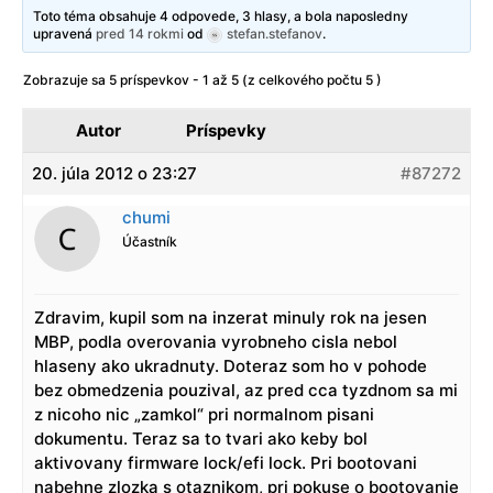
Toto téma obsahuje 4 odpovede, 3 hlasy, a bola naposledny
upravená
pred 14 rokmi
od
stefan.stefanov
.
Zobrazuje sa 5 príspevkov - 1 až 5 (z celkového počtu 5 )
Autor
Príspevky
20. júla 2012 o 23:27
#87272
chumi
Účastník
Zdravim, kupil som na inzerat minuly rok na jesen
MBP, podla overovania vyrobneho cisla nebol
hlaseny ako ukradnuty. Doteraz som ho v pohode
bez obmedzenia pouzival, az pred cca tyzdnom sa mi
z nicoho nic „zamkol“ pri normalnom pisani
dokumentu. Teraz sa to tvari ako keby bol
aktivovany firmware lock/efi lock. Pri bootovani
nabehne zlozka s otaznikom, pri pokuse o bootovanie