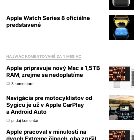
Apple Watch Series 8 oficiálne
predstavené
NAJVIAC KOMENTOVANÉ ZA 1 MESIAC
Apple pripravuje nový Mac s 1,5TB
RAM, zrejme sa nedoplatíme
3 komentáre
Navigácia pre motocyklistov od
Sygicu je už v Apple CarPlay
a Android Auto
pridaj komentár
Apple pracoval v minulosti na
dvoch Extreme čipoch, oba zrušil