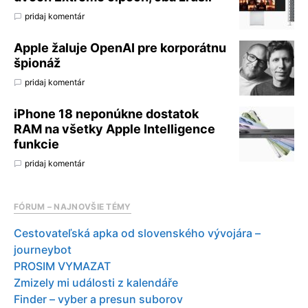
pridaj komentár
Apple žaluje OpenAI pre korporátnu
špionáž
pridaj komentár
iPhone 18 neponúkne dostatok
RAM na všetky Apple Intelligence
funkcie
pridaj komentár
FÓRUM – NAJNOVŠIE TÉMY
Cestovateľská apka od slovenského vývojára –
journeybot
PROSIM VYMAZAT
Zmizely mi události z kalendáře
Finder – vyber a presun suborov