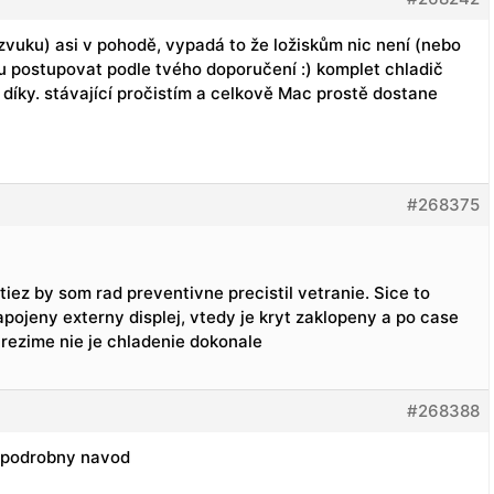
 zvuku) asi v pohodě, vypadá to že ložiskům nic není (nebo
udu postupovat podle tvého doporučení :) komplet chladič
 díky. stávající pročistím a celkově Mac prostě dostane
#268375
iez by som rad preventivne precistil vetranie. Sice to
pojeny externy displej, vtedy je kryt zaklopeny a po case
rezime nie je chladenie dokonale
#268388
 podrobny navod