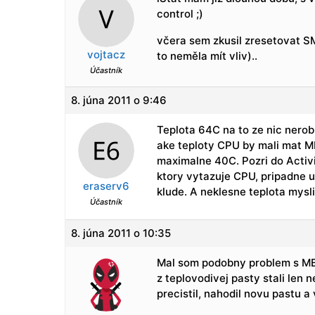
control ;)
včera sem zkusil zresetovat SM
vojtacz
to neměla mít vliv)..
Účastník
8. júna 2011 o 9:46
Teplota 64C na to ze nic nerob
ake teploty CPU by mali mat 
maximalne 40C. Pozri do Activ
ktory vytazuje CPU, pripadne u
eraserv6
klude. A neklesne teplota mysl
Účastník
8. júna 2011 o 10:35
Mal som podobny problem s MB 
z teplovodivej pasty stali len
precistil, nahodil novu pastu a