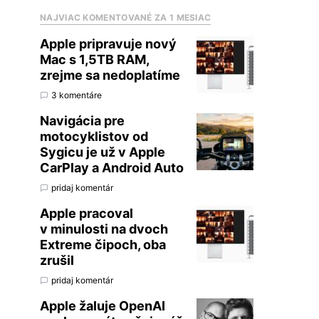
NAJVIAC KOMENTOVANÉ ZA 1 MESIAC
Apple pripravuje nový
Mac s 1,5TB RAM,
zrejme sa nedoplatíme
3 komentáre
Navigácia pre
motocyklistov od
Sygicu je už v Apple
CarPlay a Android Auto
pridaj komentár
Apple pracoval
v minulosti na dvoch
Extreme čipoch, oba
zrušil
pridaj komentár
Apple žaluje OpenAI