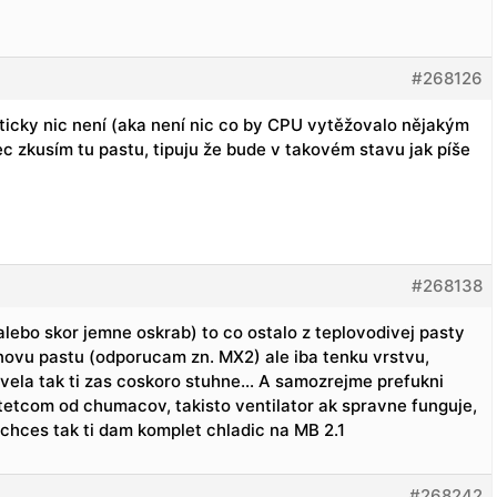
#268126
ticky nic není (aka není nic co by CPU vytěžovalo nějakým
 zkusím tu pastu, tipuju že bude v takovém stavu jak píše
#268138
(alebo skor jemne oskrab) to co ostalo z teplovodivej pasty
novu pastu (odporucam zn. MX2) ale iba tenku vrstvu,
 vela tak ti zas coskoro stuhne… A samozrejme prefukni
tetcom od chumacov, takisto ventilator ak spravne funguje,
 chces tak ti dam komplet chladic na MB 2.1
#268242