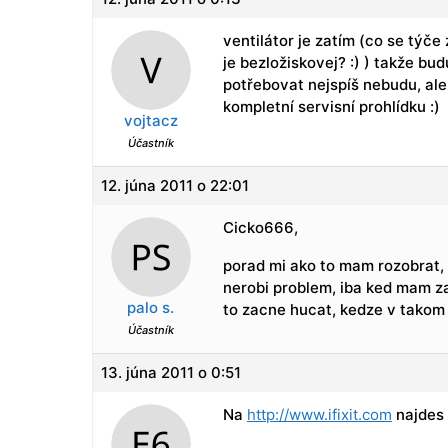
ventilátor je zatím (co se týče
je bezložiskovej? :) ) takže b
potřebovat nejspíš nebudu, ale
kompletní servisní prohlídku :)
vojtacz
Účastník
12. júna 2011 o 22:01
Cicko666,
porad mi ako to mam rozobrat, t
nerobi problem, iba ked mam za
palo s.
to zacne hucat, kedze v takom 
Účastník
13. júna 2011 o 0:51
Na
http://www.ifixit.com
najdes