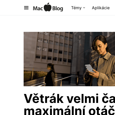
Témy
Aplikácie
Větrák velmi ča
maximální otá