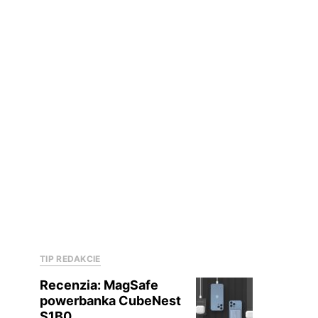
TIP REDAKCIE
Recenzia: MagSafe
powerbanka CubeNest
S1B0