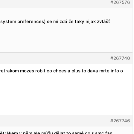
#267576
 system preferences) se mi zdá že taky nijak zvlášť
#267740
 vetrakom mozes robit co chces a plus to dava mrte info o
#267746
 větrákem v něm ale můžu dělat to samé co s smc fan