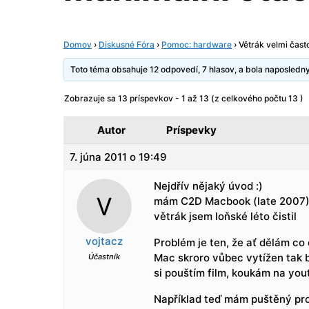
Domov
›
Diskusné Fóra
›
Pomoc: hardware
›
Větrák velmi čast
Toto téma obsahuje 12 odpovedí, 7 hlasov, a bola naposled
Zobrazuje sa 13 príspevkov - 1 až 13 (z celkového počtu 13 )
Autor
Príspevky
7. júna 2011 o 19:49
Nejdřív nějaký úvod :)
mám C2D Macbook (late 2007) 
větrák jsem loňské léto čistil
vojtacz
Problém je ten, že ať dělám co 
Mac skroro vůbec vytížen tak 
Účastník
si pouštím film, koukám na yo
Například teď mám puštěný proh