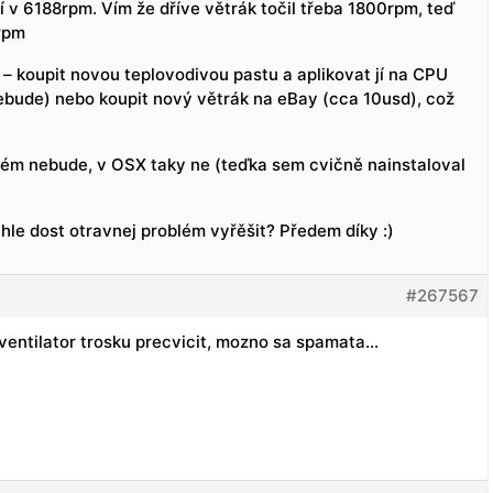
í v 6188rpm. Vím že dříve větrák točil třeba 1800rpm, teď
rpm
– koupit novou teplovodivou pastu a aplikovat jí na CPU
nebude) nebo koupit nový větrák na eBay (cca 10usd), což
blém nebude, v OSX taky ne (teďka sem cvičně nainstaloval
nhle dost otravnej problém vyřěšit? Předem díky :)
#267567
 ventilator trosku precvicit, mozno sa spamata…