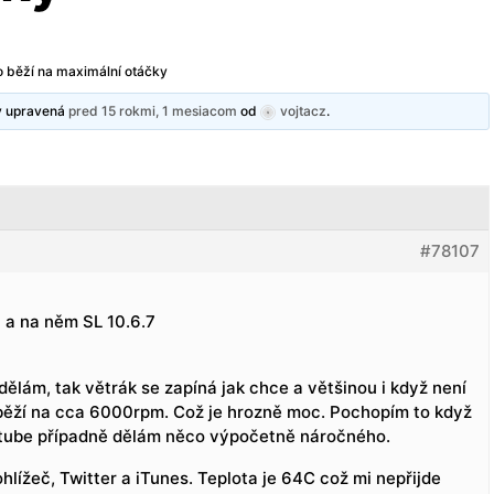
o běží na maximální otáčky
ny upravená
pred 15 rokmi, 1 mesiacom
od
vojtacz
.
#78107
a na něm SL 10.6.7
dělám, tak větrák se zapíná jak chce a většinou i když není
běží na cca 6000rpm. Což je hrozně moc. Pochopím to když
utube případně dělám něco výpočetně náročného.
lížeč, Twitter a iTunes. Teplota je 64C což mi nepřijde