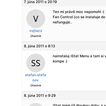
7. júna 2011 o 20:19
Ten mi právě moc nepomohl :(
Fan Control (co se instaluje do
nefunguje..
vojtacz
Účastník
8. júna 2011 o 8:13
nainstaluj iStat Menu a tam si
kompe :)
stefan.stefa
nov
Účastník
8. júna 2011 o 9:29
iStat mám již dlouhou dobu, s