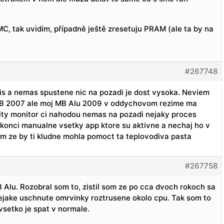
C, tak uvidím, případně ještě zresetuju PRAM (ale ta by na
#267748
is a nemas spustene nic na pozadi je dost vysoka. Neviem
MB 2007 ale moj MB Alu 2009 v oddychovom rezime ma
ity monitor ci nahodou nemas na pozadi nejaky proces
konci manualne vsetky app ktore su aktivne a nechaj ho v
im ze by ti kludne mohla pomoct ta teplovodiva pasta
#267758
Alu. Rozobral som to, zistil som ze po cca dvoch rokoch sa
 nejake uschnute omrvinky roztrusene okolo cpu. Tak som to
 vsetko je spat v normale.