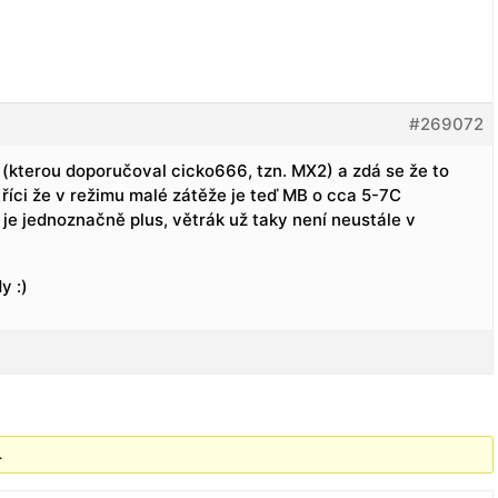
#269072
(kterou doporučoval cicko666, tzn. MX2) a zdá se že to
 říci že v režimu malé zátěže je teď MB o cca 5-7C
 je jednoznačně plus, větrák už taky není neustále v
y :)
.