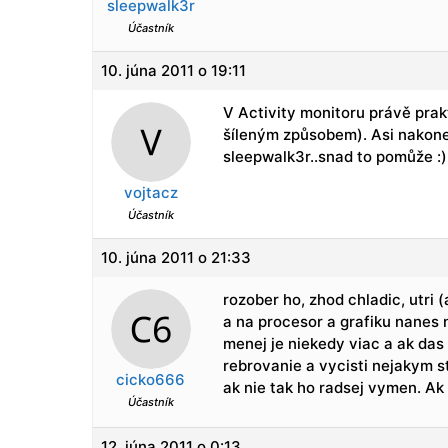
sleepwalk3r
Účastník
10. júna 2011 o 19:11
V Activity monitoru právě prak
šíleným způsobem). Asi nakonec
sleepwalk3r..snad to pomůže :)
vojtacz
Účastník
10. júna 2011 o 21:33
rozober ho, zhod chladic, utri 
a na procesor a grafiku nanes 
menej je niekedy viac a ak das
rebrovanie a vycisti nejakym s
cicko666
ak nie tak ho radsej vymen. Ak
Účastník
12. júna 2011 o 0:13