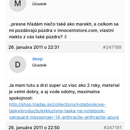
Účastník
..presne hľadám niečo také ako marekh, a celkom sa
mi pozdávajú púzdra v innocentstore.com, vlastní
niekto z vás také púzdro? :)
26. januára 2011 o 22:31
#247189
deep
Účastník
Ja mam tutu a drzi super uz viac ako 2 roky, material
je velmi dobry, a aj vode odolny, maximalna
spokojnost:
http://shop.hladas.sk/collections/notebookove-
tasky/products/exkluzivna-taska-na-notebook-
vanguard-messenger-14-anthracite-anthracite-azure
26. januára 2011 o 22:50
#247191