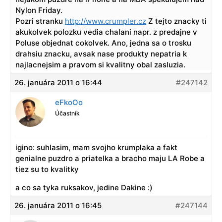
Nylon Friday.
Pozri stranku
http://www.crumpler.cz
Z tejto znacky ti
akukolvek polozku vedia chalani napr. z predajne v
Poluse objednat cokolvek. Ano, jedna sa o trosku
drahsiu znacku, avsak nase produkty nepatria k
najlacnejsim a pravom si kvalitny obal zasluzia.
26. januára 2011 o 16:44
#247142
eFkoOo
Účastník
igino: suhlasim, mam svojho krumplaka a fakt
genialne puzdro a priatelka a bracho maju LA Robe a
tiez su to kvalitky
a co sa tyka ruksakov, jedine Dakine :)
26. januára 2011 o 16:45
#247144