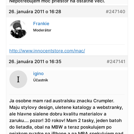
Nepotrebujem moc priestor na ostatné veci.
26. januára 2011 o 16:28
#247140
Frankie
Moderátor
http://www.innocentstore.com/mac/
26. januára 2011 o 16:35
#247141
igino
Účastník
Ja osobne mam rad australsku znacku Crumpler.
Maju stylovy design, uletene katalogy a webstranky,
ale hlavne sialene dobru kvalitu materialov a
zaruku…. pozor! 30 rokov! Mam 2 tasky, jeden batoh
do lietadla, obal na MBW a teraz poskulujem po
nejakom puzdre na iPhone a na MBA spekulujem nad