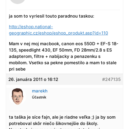
ja som to vyriesil touto paradnou taskou:
http://eshop.national-
geographic.cz/eshop/eshop_produkt.asp?id=110
Mam v nej moj macbook, canon eos 550D + EF-S 18-
135, speedlight 430, EF 50mm, FD 28mm/2.8 s ES
adapterom, filtre + nabijacky a penazenku s
mobilom. Vsetko sa pekne pomestilo a mam to stale
pri sebe
26. januára 2011 o 16:12
#247135
marekh
Účastník
ta taška je síce fajn, ale je riadne veľka ;) ja by som
potreboval skôr niečo šikovnejšie do školy.