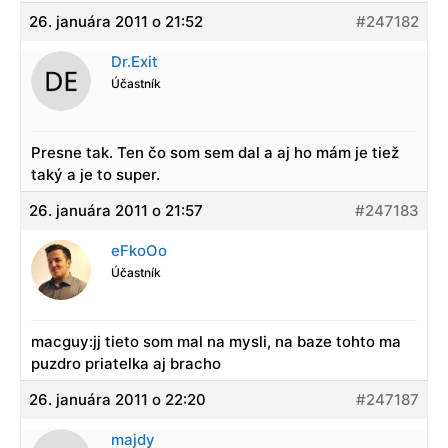
26. januára 2011 o 21:52
#247182
Dr.Exit
Účastník
Presne tak. Ten čo som sem dal a aj ho mám je tiež
taký a je to super.
26. januára 2011 o 21:57
#247183
eFkoOo
Účastník
macguy:jj tieto som mal na mysli, na baze tohto ma
puzdro priatelka aj bracho
26. januára 2011 o 22:20
#247187
majdy