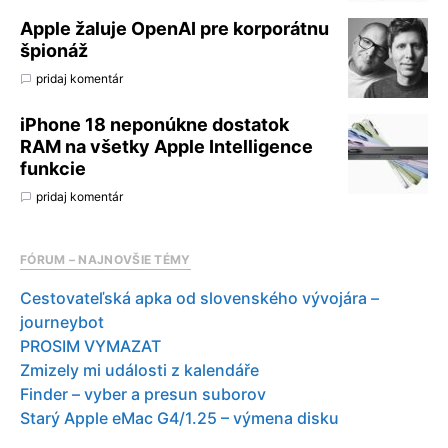
Apple žaluje OpenAI pre korporátnu
špionáž
pridaj komentár
iPhone 18 neponúkne dostatok
RAM na všetky Apple Intelligence
funkcie
pridaj komentár
FÓRUM – NAJNOVŠIE TÉMY
Cestovateľská apka od slovenského vývojára –
journeybot
PROSIM VYMAZAT
Zmizely mi události z kalendáře
Finder – vyber a presun suborov
Starý Apple eMac G4/1.25 – výmena disku