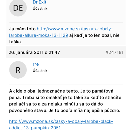
Dr.Exit
Účastník
Ja mám toto
http://www.mzone.sk/tasky-a-obaly-
larobe-allure-moka-13-1129
aj keď je to len obal, nie
taška.
26. januára 2011 o 21:47
#247181
rre
Účastník
Ak ide o obal jednoznačne tento. Je to pamäťová
pena. Treba si to omakať je to také že keď to stlačíte
preliači sa to a za nejakú minútu sa to dá do
pôvodného stavu. Je to podľa mňa najlepšie púzdro.
http://www.mzone.sk/tasky-a-obaly-larobe-black-
addict-13-pumpkin-2051