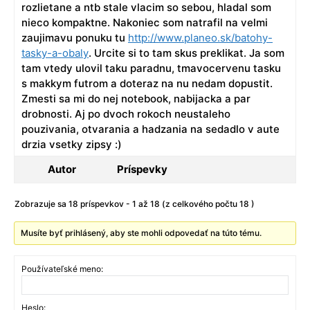
rozlietane a ntb stale vlacim so sebou, hladal som
nieco kompaktne. Nakoniec som natrafil na velmi
zaujimavu ponuku tu
http://www.planeo.sk/batohy-
tasky-a-obaly
. Urcite si to tam skus preklikat. Ja som
tam vtedy ulovil taku paradnu, tmavocervenu tasku
s makkym futrom a doteraz na nu nedam dopustit.
Zmesti sa mi do nej notebook, nabijacka a par
drobnosti. Aj po dvoch rokoch neustaleho
pouzivania, otvarania a hadzania na sedadlo v aute
drzia vsetky zipsy :)
Autor
Príspevky
Zobrazuje sa 18 príspevkov - 1 až 18 (z celkového počtu 18 )
Musíte byť prihlásený, aby ste mohli odpovedať na túto tému.
Používateľské meno:
Heslo: