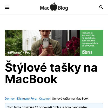
Štýlové tašky na
MacBook
Domov
›
Diskusné Fóra
›
Ostatné
›
Štýlové tašky na MacBook
Toto téma obsahuje 17 odpovedí, 1 hlas, a bola naposledny