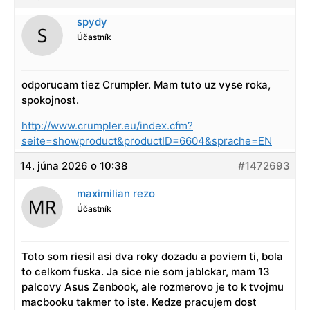
spydy
Účastník
odporucam tiez Crumpler. Mam tuto uz vyse roka,
spokojnost.
http://www.crumpler.eu/index.cfm?
seite=showproduct&productID=6604&sprache=EN
14. júna 2026 o 10:38
#1472693
maximilian rezo
Účastník
Toto som riesil asi dva roky dozadu a poviem ti, bola
to celkom fuska. Ja sice nie som jablckar, mam 13
palcovy Asus Zenbook, ale rozmerovo je to k tvojmu
macbooku takmer to iste. Kedze pracujem dost