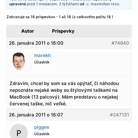
upravená
pred 1 mesiacom, 3 týždňami
od
maximilian rezo
.
Zobrazuje sa 18 príspevkov - 1 až 18 (z celkového počtu 18 )
Autor
Príspevky
26. januára 2011 o 16:00
#74840
marekh
Účastník
Zdravím, chcel by som sa vás opýtať, či náhodou
nepoznáte nejaké weby so štýlovými taškami na
MacBook (13 palcový). Mám predstavu o nejakej
červenej taške, nič veľké.
26. januára 2011 o 16:07
#247131
piggee
Účastník