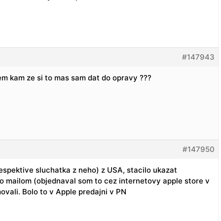
#147943
em kam ze si to mas sam dat do opravy ???
#147950
espektive sluchatka z neho) z USA, stacilo ukazat
slo mailom (objednaval som to cez internetovy apple store v
vali. Bolo to v Apple predajni v PN