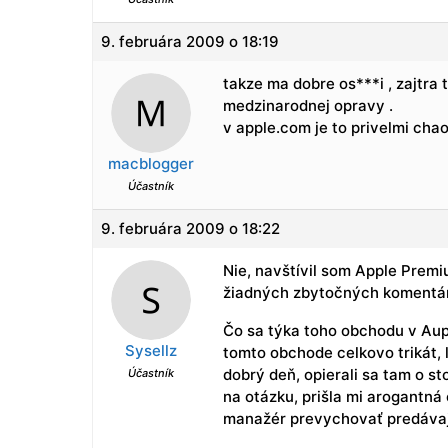
9. februára 2009 o 18:19
takze ma dobre os***i , zajtra 
medzinarodnej opravy .
v apple.com je to privelmi chao
macblogger
Účastník
9. februára 2009 o 18:22
Nie, navštívil som Apple Prem
žiadných zbytočných komentár
Čo sa týka toho obchodu v Aupa
Sysellz
tomto obchode celkovo trikát, ľ
dobrý deň, opierali sa tam o s
Účastník
na otázku, prišla mi arogantná
manažér prevychovať predávaj