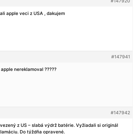
#147920
ali apple veci z USA , dakujem
#147941
A apple nereklamoval ?????
#147942
zený z US – slabá výdrž batérie. Vyžiadali si originál
reklamáciu. Do týždňa opravené.