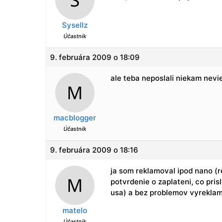
Sysellz
Účastník
9. februára 2009 o 18:09
ale teba neposlali niekam nevi
macblogger
Účastník
9. februára 2009 o 18:16
ja som reklamoval ipod nano (r
potvrdenie o zaplateni, co pri
usa) a bez problemov vyreklamo
matelo
Účastník