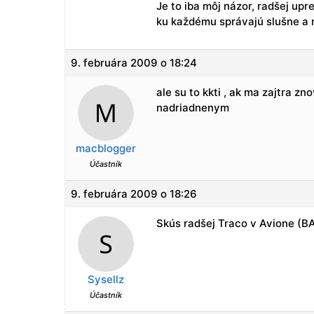
Je to iba môj názor, radšej u
ku každému správajú slušne a 
9. februára 2009 o 18:24
ale su to kkti , ak ma zajtra zn
nadriadnenym
macblogger
Účastník
9. februára 2009 o 18:26
Skús radšej Traco v Avione (BA
Sysellz
Účastník