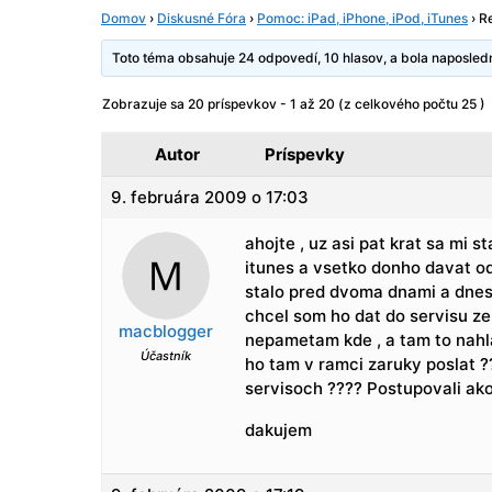
Domov
›
Diskusné Fóra
›
Pomoc: iPad, iPhone, iPod, iTunes
›
R
Toto téma obsahuje 24 odpovedí, 10 hlasov, a bola naposle
Zobrazuje sa 20 príspevkov - 1 až 20 (z celkového počtu 25 )
Autor
Príspevky
9. februára 2009 o 17:03
ahojte , uz asi pat krat sa mi s
itunes a vsetko donho davat od
stalo pred dvoma dnami a dnes 
chcel som ho dat do servisu ze
macblogger
nepametam kde , a tam to nahlas
Účastník
ho tam v ramci zaruky poslat ?
servisoch ???? Postupovali ako
dakujem