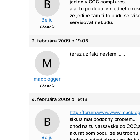
jedine v CCC comptures….
a aj to po dobu len jedneho ro
ze jedine tam ti to budu servis
Beiju
servisovat nebudu.
Účastník
9. februára 2009 o 19:08
teraz uz fakt neviem…….
macblogger
Účastník
9. februára 2009 o 19:18
http://forum.www.www.macblog.
sikula mal podobny problem…
chod na tu varsavsku do CCC,a 
akurat som pocul ze su trochu 
Beiju
hadzu z jednej strany na druhu