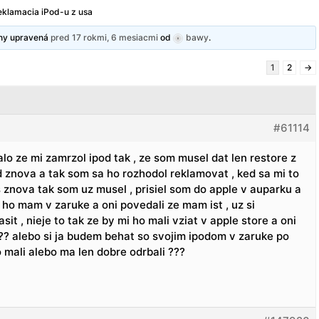
eklamacia iPod-u z usa
dny upravená
pred 17 rokmi, 6 mesiacmi
od
bawy
.
1
2
→
#61114
talo ze mi zamrzol ipod tak , ze som musel dat len restore z
 znova a tak som sa ho rozhodol reklamovat , ked sa mi to
znova tak som uz musel , prisiel som do apple v auparku a
 ho mam v zaruke a oni povedali ze mam ist , uz si
it , nieje to tak ze by mi ho mali vziat v apple store a oni
?? alebo si ja budem behat so svojim ipodom v zaruke po
 mali alebo ma len dobre odrbali ???