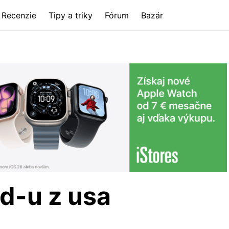
Recenzie
Tipy a triky
Fórum
Bazár
d-u z usa