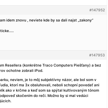
#147952
tam idem znovu , neviete kde by sa dali najst „zakony“
ticke…..
#147953
ium Resellera (konkrétne Traco Computers Piešťany) a bez
ov ochotne zobrali iPod.
rku, neviem, je to môj subjektívny názor, ale bol som v
udia, ktorí ma 3x obsluhovali, neboli schopní povedať ani
tolík ako v krčme a keď som sa spýtal kultivovaným tónom
 odpoveď skočením do reči. Možno by si mal vedúci
úcich.