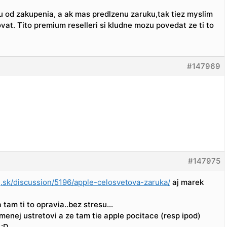
ku od zakupenia, a ak mas predlzenu zaruku,tak tiez myslim
ovat. Tito premium reselleri si kludne mozu povedat ze ti to
#147969
#147975
sk/discussion/5196/apple-celosvetova-zaruka/
aj marek
tam ti to opravia..bez stresu…
menej ustretovi a ze tam tie apple pocitace (resp ipod)
 :D