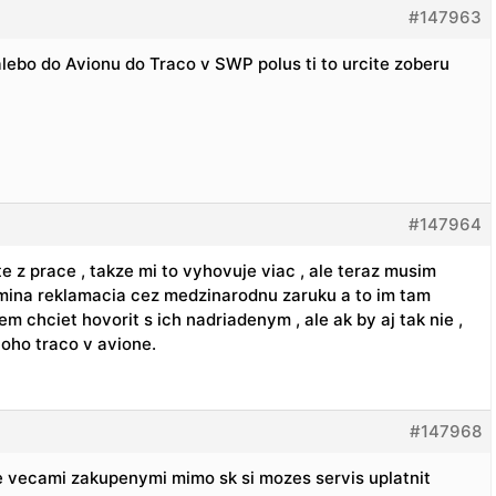
#147963
ebo do Avionu do Traco v SWP polus ti to urcite zoberu
#147964
 z prace , takze mi to vyhovuje viac , ale teraz musim
omina reklamacia cez medzinarodnu zaruku a to im tam
em chciet hovorit s ich nadriadenym , ale ak by aj tak nie ,
oho traco v avione.
#147968
e vecami zakupenymi mimo sk si mozes servis uplatnit