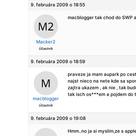
9. februára 2009 o 18:55
macblogger tak chod do SWP al
Macker2
Účastník
9. februára 2009 o 18:59
praveze ja mam aupark po ceste
najst nieco na nete kde sa sp
zajtra ukazem , ak nie , tak bud
tak isch os***em a pojdem do t
macblogger
Účastník
9. februára 2009 o 19:08
Hmm..no ja si myslim,ze s appl