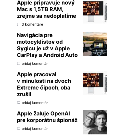
Apple pripravuje nový
Mac s 1,5TB RAM,
zrejme sa nedoplatíme
3 komentáre
Navigácia pre
motocyklistov od
Sygicu je už v Apple
CarPlay a Android Auto
pridaj komentár
Apple pracoval
v minulosti na dvoch
Extreme čipoch, oba
zrušil
pridaj komentár
Apple žaluje OpenAI
pre korporátnu špionáž
pridaj komentár