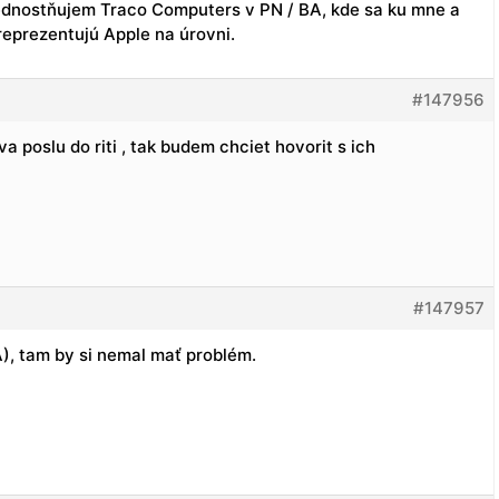
prednostňujem Traco Computers v PN / BA, kde sa ku mne a
reprezentujú Apple na úrovni.
#147956
ova poslu do riti , tak budem chciet hovorit s ich
#147957
), tam by si nemal mať problém.