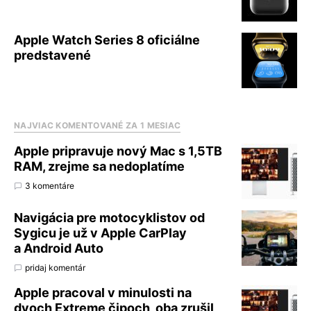
Apple Watch Series 8 oficiálne
predstavené
NAJVIAC KOMENTOVANÉ ZA 1 MESIAC
Apple pripravuje nový Mac s 1,5TB
RAM, zrejme sa nedoplatíme
3 komentáre
Navigácia pre motocyklistov od
Sygicu je už v Apple CarPlay
a Android Auto
pridaj komentár
Apple pracoval v minulosti na
dvoch Extreme čipoch, oba zrušil