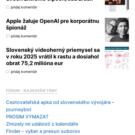
pridaj komentár
Apple žaluje OpenAI pre korporátnu
špionáž
pridaj komentár
Slovenský videoherný priemysel sa
v roku 2025 vrátil k rastu a dosiahol
obrat 75,2 milióna eur
pridaj komentár
FÓRUM – NAJNOVŠIE TÉMY
Cestovateľská apka od slovenského vývojára –
journeybot
PROSIM VYMAZAT
Zmizely mi události z kalendáře
Finder – vyber a presun suborov