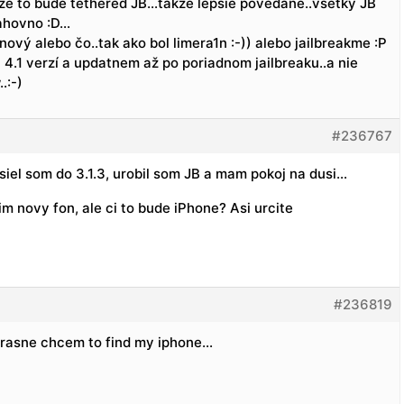
m, že to bude tethered JB…takže lepšie povedané..všetky JB
nahovno :D…
nový alebo čo..tak ako bol limera1n :-)) alebo jailbreakme :P
 4.1 verzí a updatnem až po poriadnom jailbreaku..a nie
.:-)
#236767
 siel som do 3.1.3, urobil som JB a mam pokoj na dusi…
 novy fon, ale ci to bude iPhone? Asi urcite
#236819
strasne chcem to find my iphone…