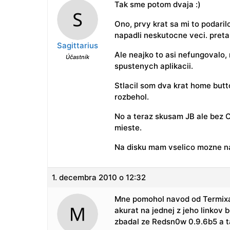
Tak sme potom dvaja :)
Ono, prvy krat sa mi to podaril
napadli neskutocne veci. pret
Sagittarius
Ale neajko to asi nefungovalo, 
Účastník
spustenych aplikacii.
Stlacil som dva krat home butto
rozbehol.
No a teraz skusam JB ale bez 
mieste.
Na disku mam vselico mozne na 
1. decembra 2010 o 12:32
Mne pomohol navod od Termixa
akurat na jednej z jeho linkov
zbadal ze Redsn0w 0.9.6b5 a t