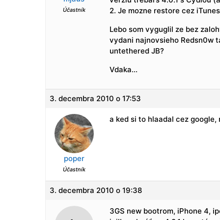
2. Je mozne restore cez iTun
Účastník
Lebo som vyguglil ze bez zalo
vydani najnovsieho Redsn0w ta
untethered JB?
Vdaka…
3. decembra 2010 o 17:53
a ked si to hlaadal cez google, 
poper
Účastník
3. decembra 2010 o 19:38
3GS new bootrom, iPhone 4, ipo