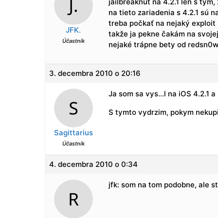
jailbreaknúť na 4.2.1 len s tý
na tieto zariadenia s 4.2.1 sú 
treba počkať na nejaký exploit 
JFK.
takže ja pekne čakám na svojej
Účastník
nejaké trápne bety od redsn0w.
3. decembra 2010 o 20:16
Ja som sa vys…l na iOS 4.2.1 a
S tymto vydrzim, pokym nekupim
Sagittarius
Účastník
4. decembra 2010 o 0:34
jfk: som na tom podobne, ale 