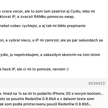
o vcera vecer, ale to som tam zaskrtol aj Cydiu, lebo mi
aktovat iP, a zvacsit RAMku pomocou swap.
nebol vobec rychlejsi, a aj tak mi blblo prepinanie
n, a vybral nieco, a iP mi zamrzol, ale po par sekundach sa
Cydie, ju nepotrebujem, a zakazdym skoncim na tom istom
hack iP, ale ci mi to pomoze, neviem :)
#236423
. hned na 1x sa mi to podarilo iPhone 3G s novym bootom…
 bolo ze pouzite Redsn0w 0.9.6b4 a v dalsom texte som
ak som podla printscreenu pouzil Redsn0w 0.9.6b5…