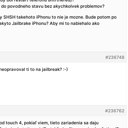
es do povodneho stavu bez akychkolvek problemov?
hy SHSH takehoto iPhonu to nie je mozne. Bude potom po
kyto Jailbrake iPhonu? Aby mi to nabiehalo ako
#236748
neopravoval ti to na jailbreak? :-)
#236762
d touch 4, pokiaľ viem, tieto zariadenia sa daju