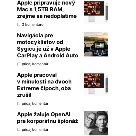
Apple pripravuje nový
Mac s 1,5TB RAM,
zrejme sa nedoplatíme
3 komentáre
Navigácia pre
motocyklistov od
Sygicu je už v Apple
CarPlay a Android Auto
pridaj komentár
Apple pracoval
v minulosti na dvoch
Extreme čipoch, oba
zrušil
pridaj komentár
Apple žaluje OpenAI
pre korporátnu špionáž
pridaj komentár