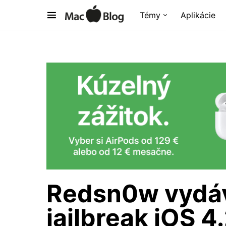
Témy
Aplikácie
Redsn0w vydáv
jailbreak iOS 4.