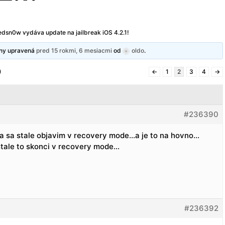
dsn0w vydáva update na jailbreak iOS 4.2.1!
dny upravená
pred 15 rokmi, 6 mesiacmi
od
oldo
.
)
←
1
2
3
4
→
#236390
a sa stale objavim v recovery mode…a je to na hovno…
tale to skonci v recovery mode…
#236392