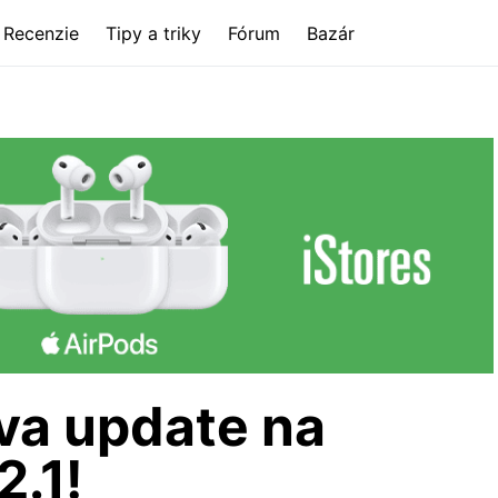
Recenzie
Tipy a triky
Fórum
Bazár
a update na
2.1!