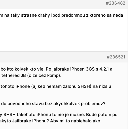
#236482
am na taky strasne drahy ipod predomnou z ktoreho sa neda
#236521
bo kto kolvek kto vie. Po jaibrake iPhoen 3GS s 4.2.1 a
e tethered JB (cize cez komp).
 tohoto iPhone (aj ked nemam zalohu SHSH) na nizsiu
es do povodneho stavu bez akychkolvek problemov?
hy SHSH takehoto iPhonu to nie je mozne. Bude potom po
kyto Jailbrake iPhonu? Aby mi to nabiehalo ako