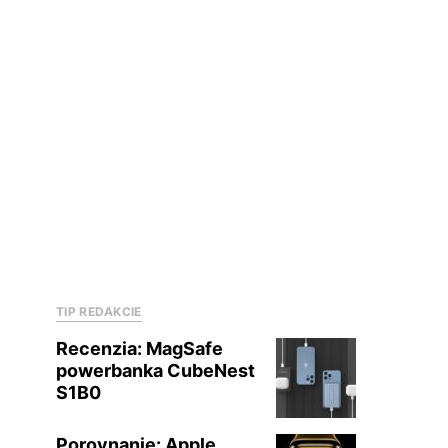
TIP REDAKCIE
Recenzia: MagSafe
powerbanka CubeNest
S1B0
Porovnanie: Apple