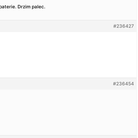
baterie. Drzim palec.
#236427
#236454