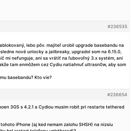
#236535
ablokovaný, lebo pôv. majiteľ urobil upgrade basebandu na
následne nové unlocky a jailbreaky, upgradol som na 6.15.0,
nič mi nefunguje, ani sa vrátiť na ľubovoľný 3.x systém, ani
takže tam enmôžem cez Cydiu natiahnuť ultrasn0w, aby som
tomu basebandu? Kto vie?
#236654
hoen 3GS s 4.2.1 a Cydiou musim robit pri restarte tethered
 tohoto iPhone (aj ked nemam zalohu SHSH) na nizsiu
aby bol restart telefonu untrthered)?