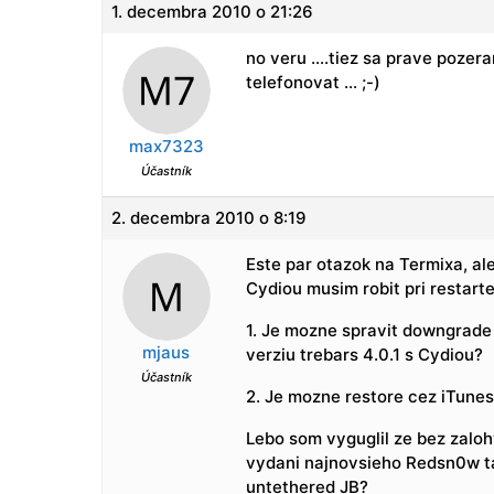
1. decembra 2010 o 21:26
no veru ….tiez sa prave pozer
telefonovat … ;-)
max7323
Účastník
2. decembra 2010 o 8:19
Este par otazok na Termixa, ale
Cydiou musim robit pri restart
1. Je mozne spravit downgrade
mjaus
verziu trebars 4.0.1 s Cydiou?
Účastník
2. Je mozne restore cez iTun
Lebo som vyguglil ze bez zalo
vydani najnovsieho Redsn0w ta
untethered JB?