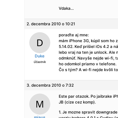
Vdaka…
2. decembra 2010 o 10:21
poraďte aj mne:
mám iPhone 3G, kúpil som ho z
5.14.02. Keď prišiel iOs 4.2 a 
lebo vraj na ten je unlock. Ale 
Duke
odmknúť. Navyše nejde wi-fi, 
Účastník
ho odomkol priamo v telefone.
Čo s tým? A wi-fi nejde kvôli 
3. decembra 2010 o 7:32
Este par otazok. Po jaibrake iP
JB (cize cez komp).
1. Je mozne spravit downgrade
mjaus
verziu trebars 4.0.1 s Cydiou (