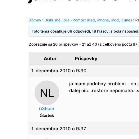
Domov
›
Diskusné Fóra
›
Pomoc: iPad, iPhone, iPod, iTunes
›
Re
Toto téma obsahuje 66 odpovedí, 18 hlasov, a bola naposle
Zobrazuje sa 20 príspevkov - 21 až 40 (z celkového počtu 67 
Autor
Príspevky
1. decembra 2010 o 9:30
ja mam podobny problem…len j
dalej nic…restore nepomaha…s
n3lson
Účastník
1. decembra 2010 o 9:37