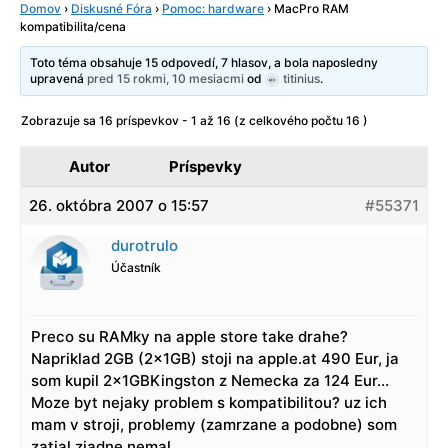
Domov
›
Diskusné Fóra
›
Pomoc: hardware
›
MacPro RAM
kompatibilita/cena
Toto téma obsahuje 15 odpovedí, 7 hlasov, a bola naposledny
upravená
pred 15 rokmi, 10 mesiacmi
od
titinius
.
Zobrazuje sa 16 príspevkov - 1 až 16 (z celkového počtu 16 )
Autor
Príspevky
26. októbra 2007 o 15:57
#55371
durotrulo
Účastník
Preco su RAMky na apple store take drahe?
Napriklad 2GB (2x1GB) stoji na apple.at 490 Eur, ja
som kupil 2x1GBKingston z Nemecka za 124 Eur…
Moze byt nejaky problem s kompatibilitou? uz ich
mam v stroji, problemy (zamrzane a podobne) som
zatial ziadne nemal.