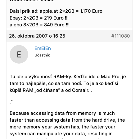
Dalsi priklad: apple.at 2x2GB = 1.170 Euro
Ebay: 2x2GB = 219 Euro !!!
alebo 8x2GB = 849 Euro !!!
26. októbra 2007 o 16:25
#111080
EmElEn
Účastník
Tu ide o výkonnosť RAM-ky. Keďže ide o Mac Pro, je
tam to najlepšie, čo sa tam hodí. To je ako keď si
kúpiš RAM „od číňana“ a od Corsair…
„“
Because accessing data from memory is much
faster than accessing data from the hard drive, the
more memory your system has, the faster your
system can manipulate your data, resulting in