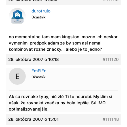
durotrulo
Účastník
no momentalne tam mam kingston, mozno ich neskor
vymenim, predpokladam ze by som asi nemal
kombinovat rozne znacky… alebo je to jedno?
28. októbra 2007 o 10:18
#111120
EmElEn
Účastník
Ak su rovnake typy, nič zlé Ti to neurobí. Myslím si
však, že rovnaká značka by bola lepšie. Sú IMO
optimalizovanejšie.
28. októbra 2007 o 15:01
#111148