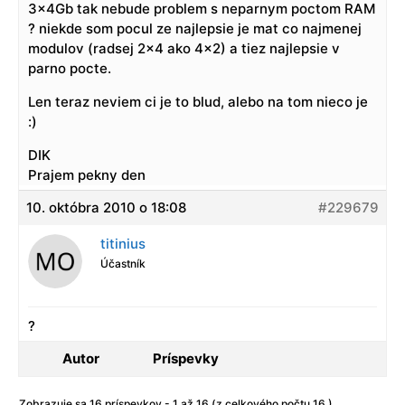
3x4Gb tak nebude problem s neparnym poctom RAM
? niekde som pocul ze najlepsie je mat co najmenej
modulov (radsej 2×4 ako 4×2) a tiez najlepsie v
parno pocte.
Len teraz neviem ci je to blud, alebo na tom nieco je
:)
DIK
Prajem pekny den
10. októbra 2010 o 18:08
#229679
titinius
Účastník
?
Autor
Príspevky
Zobrazuje sa 16 príspevkov - 1 až 16 (z celkového počtu 16 )