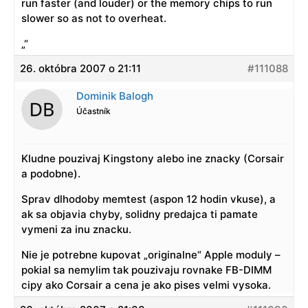
run faster (and louder) or the memory chips to run
slower so as not to overheat.
„“
26. októbra 2007 o 21:11
#111088
Dominik Balogh
Účastník
Kludne pouzivaj Kingstony alebo ine znacky (Corsair
a podobne).
Sprav dlhodoby memtest (aspon 12 hodin vkuse), a
ak sa objavia chyby, solidny predajca ti pamate
vymeni za inu znacku.
Nie je potrebne kupovat „originalne“ Apple moduly –
pokial sa nemylim tak pouzivaju rovnake FB-DIMM
cipy ako Corsair a cena je ako pises velmi vysoka.