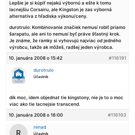
Lepšie je si kúpiť nejakú výbornú a ešte k tomu
lacnejšiu Corsairu, ale Kingston je zas výborná
alternatíva z hľadiska výkonu/ceny.
durotrulo: Kombinovanie značiek nemusí robiť priamo
šarapatu, ale ani to nemusí byť práve šťastný krok.
Je známe, že ramky si vyhovujú najviac od jedného
výrobcu, takže ak môžeš, radšej jeden výrobca.
10. januára 2008 o 15:42
#116191
durotrulo
Účastník
dik moc, idem objednat tie kingstony, nie je to o moc
viac ako tie lacnejsie transcend.
10. januára 2008 o 16:00
#116193
renad
Účastník