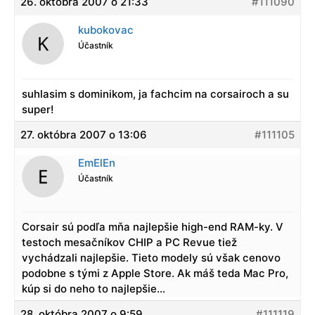
26. októbra 2007 o 21:33
#111090
kubokovac
Účastník
suhlasim s dominikom, ja fachcim na corsairoch a su
super!
27. októbra 2007 o 13:06
#111105
EmElEn
Účastník
Corsair sú podľa mňa najlepšie high-end RAM-ky. V
testoch mesačníkov CHIP a PC Revue tiež
vychádzali najlepšie. Tieto modely sú však cenovo
podobne s tými z Apple Store. Ak máš teda Mac Pro,
kúp si do neho to najlepšie…
28. októbra 2007 o 9:59
#111119