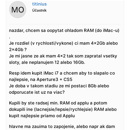
titinius
Účastník
nazdar, chcem sa oopytat ohladom RAM (do iMac-u)
.
Je rozdiel (v rychlosti/vykone) ci mam 4x2Gb alebo
2x4Gb ?
Je mi jasne ze ak mam 4×2 tak som zapratal vsetky
sloty, ale neplanujem 12 alebo 16Gb.
Resp idem kupit iMac i7 a chcem aby to slapalo co
najlepsie, na Aperture3 + CS5
Je doba v takom stadiu ze mi postaci 8Gb alebo
odporucate ist uz na viac?
Kupili by ste radsej min. RAM od applu a potom
dokupili ine (lacnejsie/lepsie/rychlejsie) RAM alebo
kupit najlepsie priamo od Applu
hlavne ma zauima to zapojenie, alebo napr ak dam