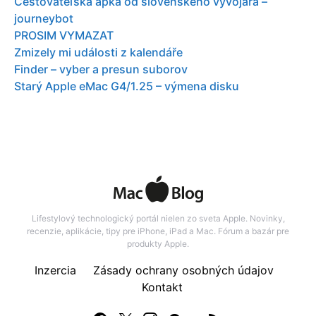
Cestovateľská apka od slovenského vývojára –
journeybot
PROSIM VYMAZAT
Zmizely mi události z kalendáře
Finder – vyber a presun suborov
Starý Apple eMac G4/1.25 – výmena disku
Lifestylový technologický portál nielen zo sveta Apple. Novinky,
recenzie, aplikácie, tipy pre iPhone, iPad a Mac. Fórum a bazár pre
produkty Apple.
Inzercia
Zásady ochrany osobných údajov
Kontakt