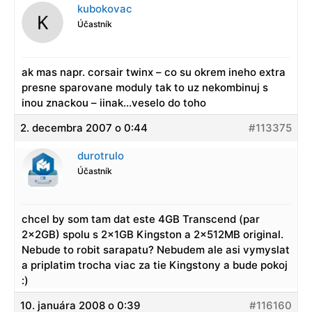
kubokovac
Účastník
ak mas napr. corsair twinx – co su okrem ineho extra
presne sparovane moduly tak to uz nekombinuj s
inou znackou – iinak…veselo do toho
2. decembra 2007 o 0:44
#113375
durotrulo
Účastník
chcel by som tam dat este 4GB Transcend (par
2x2GB) spolu s 2x1GB Kingston a 2x512MB original.
Nebude to robit sarapatu? Nebudem ale asi vymyslat
a priplatim trocha viac za tie Kingstony a bude pokoj
:)
10. januára 2008 o 0:39
#116160