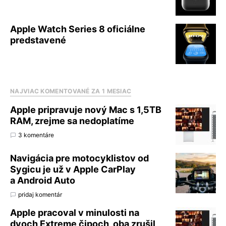
Apple Watch Series 8 oficiálne
predstavené
NAJVIAC KOMENTOVANÉ ZA 1 MESIAC
Apple pripravuje nový Mac s 1,5TB
RAM, zrejme sa nedoplatíme
3 komentáre
Navigácia pre motocyklistov od
Sygicu je už v Apple CarPlay
a Android Auto
pridaj komentár
Apple pracoval v minulosti na
dvoch Extreme čipoch, oba zrušil