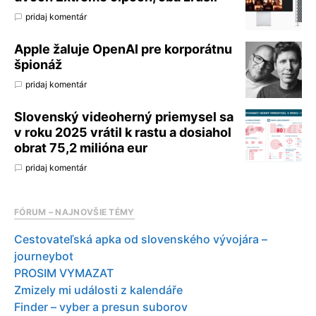
pridaj komentár
Apple žaluje OpenAI pre korporátnu
špionáž
pridaj komentár
Slovenský videoherný priemysel sa
v roku 2025 vrátil k rastu a dosiahol
obrat 75,2 milióna eur
pridaj komentár
FÓRUM – NAJNOVŠIE TÉMY
Cestovateľská apka od slovenského vývojára –
journeybot
PROSIM VYMAZAT
Zmizely mi události z kalendáře
Finder – vyber a presun suborov