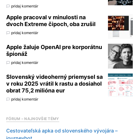
pridaj komentár
Apple pracoval v minulosti na
dvoch Extreme čipoch, oba zrušil
pridaj komentár
Apple žaluje OpenAI pre korporátnu
špionáž
pridaj komentár
Slovenský videoherný priemysel sa
v roku 2025 vrátil k rastu a dosiahol
obrat 75,2 milióna eur
pridaj komentár
FÓRUM – NAJNOVŠIE TÉMY
Cestovateľská apka od slovenského vývojára –
journeybot