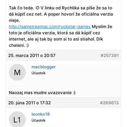
Tak čo teda. :D V linku od Rychlika sa píše že sa to
dá kúpiť cez net. A poper hovorí že oficiálna verzia
nieje.
http://gametreemac.com/rockstar-games
Myslím že
toto je oficiálna verzia, ktorá sa dá kúpiť cez
internet, ale aj tak by som si to asi stiahol. Dík
chalani. :)
25. marca 2011 o 20:57
#257391
macblogger
Účastník
Naozaj mas mudre uvazovanie :)
20. júna 2011 o 17:32
#269613
leonko18
Účastník