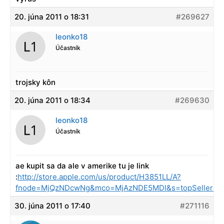
20. júna 2011 o 18:31
#269627
leonko18
Účastník
trojsky kôn
20. júna 2011 o 18:34
#269630
leonko18
Účastník
ae kupit sa da ale v amerike tu je link
:
http://store.apple.com/us/product/H3851LL/A?
fnode=MjQzNDcwNg&mco=MjAzNDE5MDI&s=topSellers
30. júna 2011 o 17:40
#271116