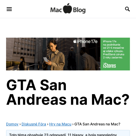
GTA San
Andreas na Mac?
Domov
›
Diskusné Fóra
›
Hry na Macu
›
GTA San Andreas na Mac?
Toto téma obsahuje 23 odpovedí, 11 hlasov, a bola naposledny