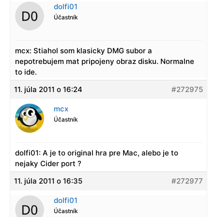
dolfi01
Účastník
mcx: Stiahol som klasicky DMG subor a
nepotrebujem mat pripojeny obraz disku. Normalne
to ide.
11. júla 2011 o 16:24
#272975
mcx
Účastník
dolfi01: A je to original hra pre Mac, alebo je to
nejaky Cider port ?
11. júla 2011 o 16:35
#272977
dolfi01
Účastník