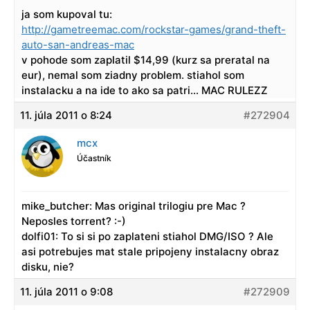
ja som kupoval tu:
http://gametreemac.com/rockstar-games/grand-theft-
auto-san-andreas-mac
v pohode som zaplatil $14,99 (kurz sa preratal na
eur), nemal som ziadny problem. stiahol som
instalacku a na ide to ako sa patri… MAC RULEZZ
11. júla 2011 o 8:24
#272904
mcx
Účastník
mike_butcher: Mas original trilogiu pre Mac ?
Neposles torrent? :-)
dolfi01: To si si po zaplateni stiahol DMG/ISO ? Ale
asi potrebujes mat stale pripojeny instalacny obraz
disku, nie?
11. júla 2011 o 9:08
#272909