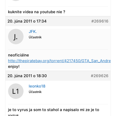
kuknite videa na youtube nie ?
20. júna 2011 o 17:34
#269616
JFK.
Účastník
neoficiálne
http://thepiratebay.org/torrent/4217450/GTA_San_Andreas
enjoy!
20. júna 2011 o 18:30
#269626
leonko18
Účastník
je to vyrus ja som to stahol a napisalo mi ze je to
vyrus