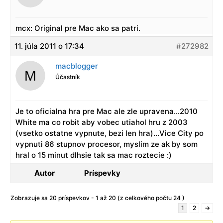
mcx: Original pre Mac ako sa patri.
11. júla 2011 o 17:34
#272982
macblogger
Účastník
Je to oficialna hra pre Mac ale zle upravena…2010
White ma co robit aby vobec utiahol hru z 2003
(vsetko ostatne vypnute, bezi len hra)…Vice City po
vypnuti 86 stupnov procesor, myslim ze ak by som
hral o 15 minut dlhsie tak sa mac roztecie :)
Autor
Príspevky
Zobrazuje sa 20 príspevkov - 1 až 20 (z celkového počtu 24 )
1
2
→