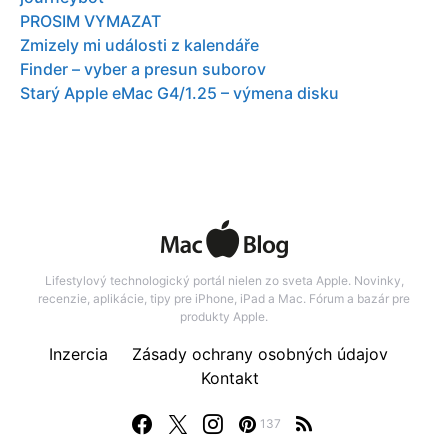
PROSIM VYMAZAT
Zmizely mi události z kalendáře
Finder – vyber a presun suborov
Starý Apple eMac G4/1.25 – výmena disku
Lifestylový technologický portál nielen zo sveta Apple. Novinky,
recenzie, aplikácie, tipy pre iPhone, iPad a Mac. Fórum a bazár pre
produkty Apple.
Inzercia
Zásady ochrany osobných údajov
Kontakt
137