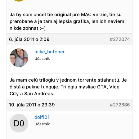
Ja by som chcel tie original pre MAC verzie, tie su
prerobene a je tam aj lepsia grafika, len ich neviem
nikde zohnat :-(
6. júla 2011 o 2:09
#272074
mike_butcher
Účastník
Ja mam celú trilogiu v jednom torrente stiahnutú. Je
čistá a pekne funguje. Trilógiu mysliac GTA, Vice
City a San Andreas.
10. júla 2011 o 23:39
#272886
dolfi01
Účastník