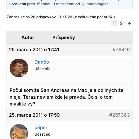
upravená
pred 15 rokmi, 1 mesiacom
od
macblogger
.
Zobrazuje sa 20 príspevkov - 1 až 20 (z celkového počtu 24 )
1
2
→
Autor
Príspevky
25. marca 2011 o 17:41
#76416
Dančo
Účastník
Počul som že San Andreas na Mac je a od iných že
nieje. Teraz neviem kde je pravda. Čo si o tom
myslíte vy?
25. marca 2011 o 17:59
#257363
poper
Účastník