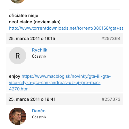
oficialne nieje
neoficialne (neviem ako)
http://www.torrentdownloads.net/torrent/380168/gta+sa
25. marca 2011 o 18:15
#257364
Rychlik
Účastník
enjoy
https://www.macblog.sk/novinky/gta-iii-gta-
vice-city-a-gta-san-andreas-uz-aj-pre-mac-
4270.html
25. marca 2011 o 19:41
#257373
Dančo
Účastník