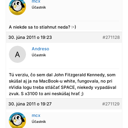
mcx
Účastník
A niekde sa to stiahnut neda? :-)
30. júna 2011 o 19:23
#271128
Andreso
Účastník
Tú verziu, čo sem dal John Fitzgerald Kennedy, som
skúšal aj ja na MacBook-u white, fungovala, no pri
nVidia logu treba stláčať SPACE, niekedy vypadával
zvuk. S x3100 to ani neskúšaj hrať ;)
30. júna 2011 o 19:27
#271129
mcx
Účastník