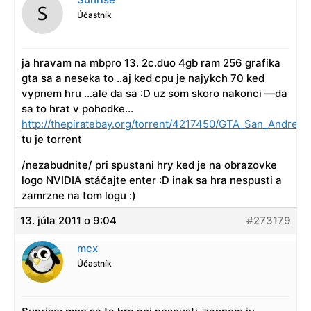
Účastník
ja hravam na mbpro 13. 2c.duo 4gb ram 256 grafika
gta sa a neseka to ..aj ked cpu je najykch 70 ked
vypnem hru …ale da sa :D uz som skoro nakonci —da
sa to hrat v pohodke…
http://thepiratebay.org/torrent/4217450/GTA_San_Andreas
tu je torrent
/nezabudnite/ pri spustani hry ked je na obrazovke
logo NVIDIA stáčajte enter :D inak sa hra nespusti a
zamrzne na tom logu :)
13. júla 2011 o 9:04
#273179
mcx
Účastník