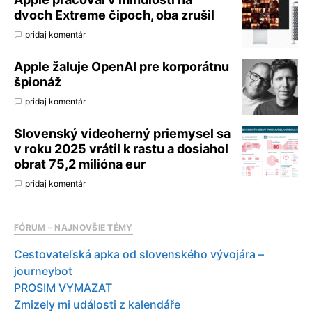
dvoch Extreme čipoch, oba zrušil
pridaj komentár
Apple žaluje OpenAI pre korporátnu
špionáž
pridaj komentár
Slovenský videoherný priemysel sa
v roku 2025 vrátil k rastu a dosiahol
obrat 75,2 milióna eur
pridaj komentár
FÓRUM – NAJNOVŠIE TÉMY
Cestovateľská apka od slovenského vývojára –
journeybot
PROSIM VYMAZAT
Zmizely mi události z kalendáře