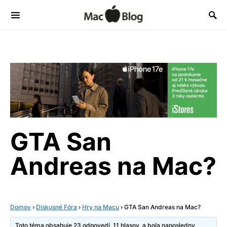
GTA San
Andreas na Mac?
Domov
›
Diskusné Fóra
›
Hry na Macu
›
GTA San Andreas na Mac?
Toto téma obsahuje 23 odpovedí, 11 hlasov, a bola naposledny