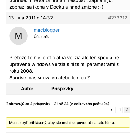
Sunrise: mne sa ta hra ani nespusti, zapnem ju,
zobrazi sa ikona v Docku a hned zmizne :-(
13. júla 2011 o 14:32
#273212
macblogger
Účastník
Pretoze to nie je oficialna verzia ale len specialne
upravena windows verzia s nizsimi parametrami z
roku 2008.
Sunrise mas snow leo alebo len leo ?
Autor
Príspevky
Zobrazujú sa 4 príspevky - 21 až 24 (z celkového počtu 24)
←
1
2
Musíte byť prihlásený, aby ste mohli odpovedať na túto tému.