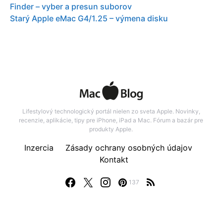
Finder – vyber a presun suborov
Starý Apple eMac G4/1.25 – výmena disku
Lifestylový technologický portál nielen zo sveta Apple. Novinky,
recenzie, aplikácie, tipy pre iPhone, iPad a Mac. Fórum a bazár pre
produkty Apple.
Inzercia
Zásady ochrany osobných údajov
Kontakt
137