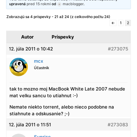
upravená
pred 15 rokmi
od
macblogger
.
Zobrazujú sa 4 príspevky - 21 až 24 (z celkového počtu 24)
←
1
2
Autor
Príspevky
12. júla 2011 o 10:42
#273075
mcx
Účastník
tak to mozno moj MacBook White Late 2007 nebude
mat velku sancu to utiahnut :-)
Nemate niekto torrent, alebo nieco podobne na
stiahnute a odskusanie? ;-)
12. júla 2011 o 11:51
#273083
Sunrise