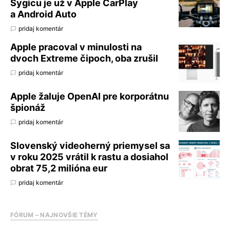
Sygicu je už v Apple CarPlay
a Android Auto
pridaj komentár
Apple pracoval v minulosti na
dvoch Extreme čipoch, oba zrušil
pridaj komentár
Apple žaluje OpenAI pre korporátnu
špionáž
pridaj komentár
Slovenský videoherný priemysel sa
v roku 2025 vrátil k rastu a dosiahol
obrat 75,2 milióna eur
pridaj komentár
FÓRUM – NAJNOVŠIE TÉMY