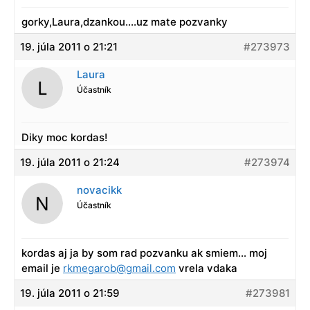
gorky,Laura,dzankou….uz mate pozvanky
19. júla 2011 o 21:21
#273973
Laura
Účastník
Diky moc kordas!
19. júla 2011 o 21:24
#273974
novacikk
Účastník
kordas aj ja by som rad pozvanku ak smiem… moj
email je
rkmegarob@gmail.com
vrela vdaka
19. júla 2011 o 21:59
#273981