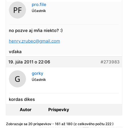
pro.file
Účastník
no pozve aj mňa niekto? :)
henry.zrubec@gmail.com
vďaka
19. júla 2011 o 22:06
#273983
gorky
Účastník
kordas dikes
Autor
Príspevky
Zobrazuje sa 20 príspevkov - 161 až 180 (z celkového počtu 222 )