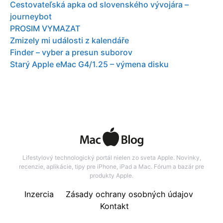
Cestovateľská apka od slovenského vývojára –
journeybot
PROSIM VYMAZAT
Zmizely mi události z kalendáře
Finder – vyber a presun suborov
Starý Apple eMac G4/1.25 – výmena disku
Lifestylový technologický portál nielen zo sveta Apple. Novinky,
recenzie, aplikácie, tipy pre iPhone, iPad a Mac. Fórum a bazár pre
produkty Apple.
Inzercia
Zásady ochrany osobných údajov
Kontakt