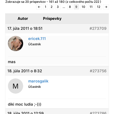
Zobrazuje sa 20 príspevkov - 161 až 180 (z celkového počtu 222 )
←
1
2
3
…
8
9
10
11
12
→
Autor
Príspevky
17. júla 2011 o 18:51
#273709
ericek.111
Účastník
mas
18. júla 2011 o 8:32
#273756
marosgalik
Účastník
diki moc ludia ;-)))
18. júla 2011 o 12:59
#273786