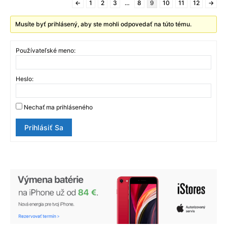
←
1
2
3
…
8
9
10
11
12
→
Musíte byť prihlásený, aby ste mohli odpovedať na túto tému.
Používateľské meno:
Heslo:
Nechať ma prihláseného
Prihlásiť Sa