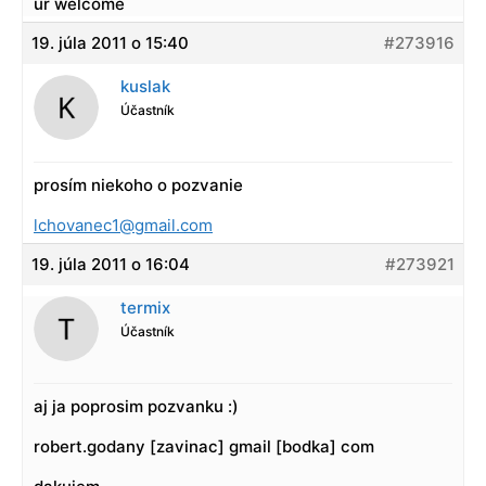
ur welcome
19. júla 2011 o 15:40
#273916
kuslak
Účastník
prosím niekoho o pozvanie
lchovanec1@gmail.com
19. júla 2011 o 16:04
#273921
termix
Účastník
aj ja poprosim pozvanku :)
robert.godany [zavinac] gmail [bodka] com