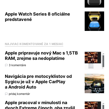
Apple Watch Series 8 oficiálne
predstavené
NAJVIAC KOMENTOVANÉ ZA 1 MESIAC
Apple pripravuje nový Mac s 1,5TB
RAM, zrejme sa nedoplatíme
3 komentáre
Navigácia pre motocyklistov od
Sygicu je už v Apple CarPlay
a Android Auto
pridaj komentár
Apple pracoval v minulosti na
dvoch Extreme čipoch, oba zrušil