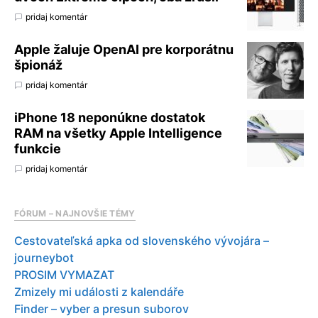
pridaj komentár
Apple žaluje OpenAI pre korporátnu
špionáž
pridaj komentár
iPhone 18 neponúkne dostatok
RAM na všetky Apple Intelligence
funkcie
pridaj komentár
FÓRUM – NAJNOVŠIE TÉMY
Cestovateľská apka od slovenského vývojára –
journeybot
PROSIM VYMAZAT
Zmizely mi události z kalendáře
Finder – vyber a presun suborov