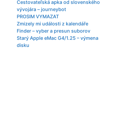
Cestovateľská apka od slovenského
vývojára – journeybot
PROSIM VYMAZAT
Zmizely mi události z kalendáře
Finder – vyber a presun suborov
Starý Apple eMac G4/1.25 – výmena
disku