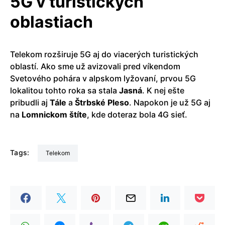
5G v turistických
oblastiach
Telekom rozširuje 5G aj do viacerých turistických
oblastí. Ako sme už avizovali pred víkendom
Svetového pohára v alpskom lyžovaní, prvou 5G
lokalitou tohto roka sa stala
Jasná
. K nej ešte
pribudli aj
Tále
a
Štrbské Pleso
. Napokon je už 5G aj
na
Lomnickom štíte
, kde doteraz bola 4G sieť.
Tags:
Telekom