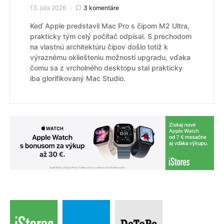
13. júla 2026
3 komentáre
Keď Apple predstavil Mac Pro s čipom M2 Ultra,
prakticky tým celý počítač odpísal. S prechodom
na vlastnú architektúru čipov došlo totiž k
výraznému okliešteniu možností upgradu, vďaka
čomu sa z vrcholného desktopu stal prakticky
iba glorifikovaný Mac Studio.