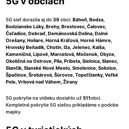
5G v obciach
5G sieť dorazila aj do
39
obcí:
Báhoň, Bodza,
Bodzianske Lúky, Brehy, Brestovec, Čalovec,
Čeľadice, Debraď, Demänovská Dolina, Dolné
Orešany, Holiare, Horná Kráľová, Horné Hámre,
Hronský Beňadik, Chotín, Iža, Jelenec, Kalša,
Kameničná, Lipové, Marcelová, Močenok, Obyce,
Okoličná na Ostrove, Píla, Pribeta, Sielnica, Slanec,
Slančík, Slanské Nové Mesto, Smolenice, Sokolce,
Špačince, Šrobárová, Šúrovce, Topoľčianky, Veľké
Pole, Vrbová nad Váhom, Žirany
5G pokrytie na vidieku dosiahlo už
511
obcí.
Kompletné pokrytie 5G sieťou prikladáme v podobe
mapky.