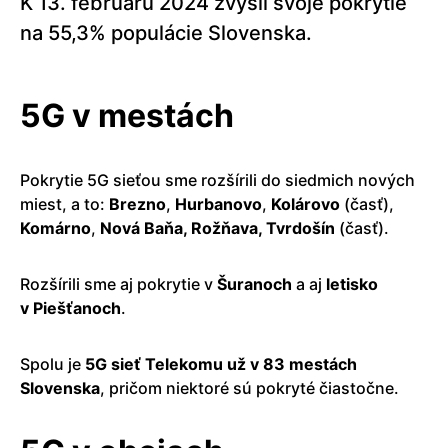
K 13. februáru 2024 zvýšil svoje pokrytie
na 55,3% populácie Slovenska.
5G v mestách
Pokrytie 5G sieťou sme rozšírili do siedmich nových
miest, a to:
Brezno
,
Hurbanovo
,
Kolárovo
(časť),
Komárno
,
Nová Baňa, Rožňava, Tvrdošín
(časť).
Rozšírili sme aj pokrytie v
Šuranoch
a aj
letisko
v Piešťanoch
.
Spolu je
5G sieť Telekomu už v 83 mestách
Slovenska
, pričom niektoré sú pokryté čiastočne.