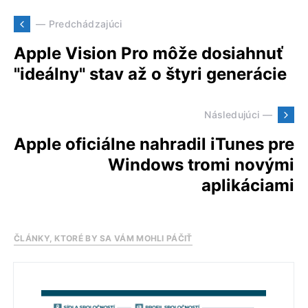
— Predchádzajúci
Apple Vision Pro môže dosiahnuť
"ideálny" stav až o štyri generácie
Následujúci —
Apple oficiálne nahradil iTunes pre
Windows tromi novými
aplikáciami
ČLÁNKY, KTORÉ BY SA VÁM MOHLI PÁČIŤ