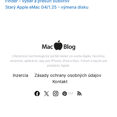
Finder – vyber a presun suborov
Starý Apple eMac G4/1.25 – výmena disku
Lifestylový technologický portál nielen zo sveta Apple. Novinky,
recenzie, aplikácie, tipy pre iPhone, iPad a Mac. Fórum a bazár pre
produkty Apple.
Inzercia
Zásady ochrany osobných údajov
Kontakt
137