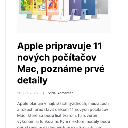
Apple pripravuje 11
nových počítačov
Mac, poznáme prvé
detaily
28. júla 2026
pridaj komentár
Apple plánuje v najbližších týždňoch, mesiacoch
a rokoch predstaviť celkom 11 nových počítačov
Mac, ktoré sa budú líšiť tvarom, hardvérom,
výkonom aj funkciami. Kým niektoré modely budú
prirodzenými následovníkmi existujúcich, iné