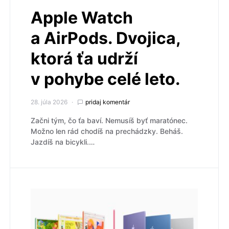
Apple Watch
a AirPods. Dvojica,
ktorá ťa udrží
v pohybe celé leto.
28. júla 2026
pridaj komentár
Začni tým, čo ťa baví. Nemusíš byť maratónec.
Možno len rád chodíš na prechádzky. Beháš.
Jazdíš na bicykli.…