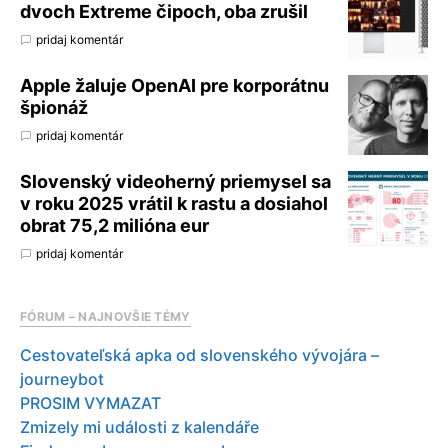
dvoch Extreme čipoch, oba zrušil
pridaj komentár
Apple žaluje OpenAI pre korporátnu
špionáž
pridaj komentár
Slovenský videoherný priemysel sa
v roku 2025 vrátil k rastu a dosiahol
obrat 75,2 milióna eur
pridaj komentár
FÓRUM – NAJNOVŠIE TÉMY
Cestovateľská apka od slovenského vývojára –
journeybot
PROSIM VYMAZAT
Zmizely mi události z kalendáře