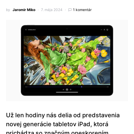
by
Jaromir Miko
7. mája 2024
1 komentár
Už len hodiny nás delia od predstavenia
novej generácie tabletov iPad, ktorá
prichádza so značným oneskorením.