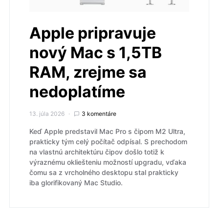
Apple pripravuje
nový Mac s 1,5TB
RAM, zrejme sa
nedoplatíme
13. júla 2026
3 komentáre
Keď Apple predstavil Mac Pro s čipom M2 Ultra,
prakticky tým celý počítač odpísal. S prechodom
na vlastnú architektúru čipov došlo totiž k
výraznému okliešteniu možností upgradu, vďaka
čomu sa z vrcholného desktopu stal prakticky
iba glorifikovaný Mac Studio.