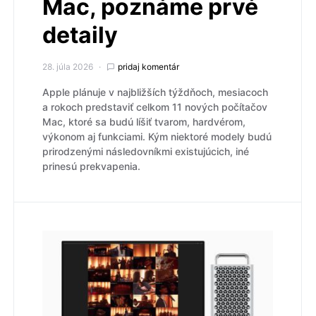
Mac, poznáme prvé
detaily
28. júla 2026
pridaj komentár
Apple plánuje v najbližších týždňoch, mesiacoch
a rokoch predstaviť celkom 11 nových počítačov
Mac, ktoré sa budú líšiť tvarom, hardvérom,
výkonom aj funkciami. Kým niektoré modely budú
prirodzenými následovníkmi existujúcich, iné
prinesú prekvapenia.