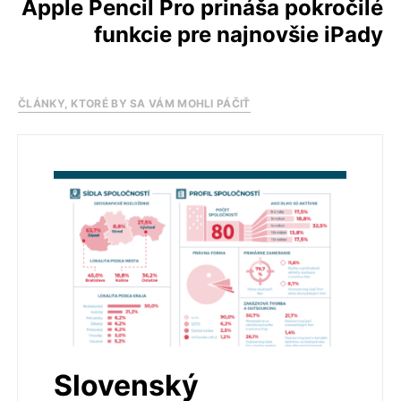
Apple Pencil Pro prináša pokročilé
funkcie pre najnovšie iPady
ČLÁNKY, KTORÉ BY SA VÁM MOHLI PÁČIŤ
Slovenský