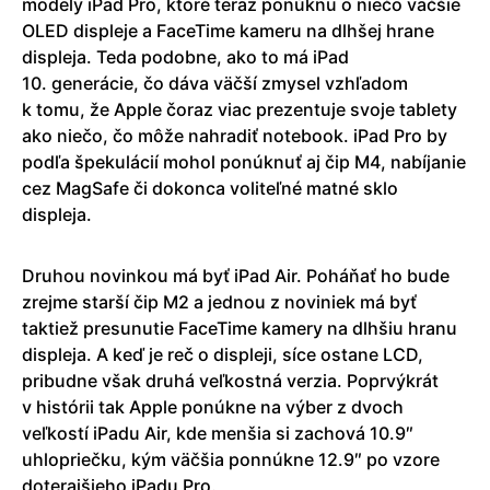
modely iPad Pro, ktoré teraz ponúknu o niečo väčšie
OLED displeje a FaceTime kameru na dlhšej hrane
displeja. Teda podobne, ako to má iPad
10. generácie, čo dáva väčší zmysel vzhľadom
k tomu, že Apple čoraz viac prezentuje svoje tablety
ako niečo, čo môže nahradiť notebook. iPad Pro by
podľa špekulácií mohol ponúknuť aj čip M4, nabíjanie
cez MagSafe či dokonca voliteľné matné sklo
displeja.
Druhou novinkou má byť iPad Air. Poháňať ho bude
zrejme starší čip M2 a jednou z noviniek má byť
taktiež presunutie FaceTime kamery na dlhšiu hranu
displeja. A keď je reč o displeji, síce ostane LCD,
pribudne však druhá veľkostná verzia. Poprvýkrát
v histórii tak Apple ponúkne na výber z dvoch
veľkostí iPadu Air, kde menšia si zachová 10.9″
uhlopriečku, kým väčšia ponnúkne 12.9″ po vzore
doterajšieho iPadu Pro.