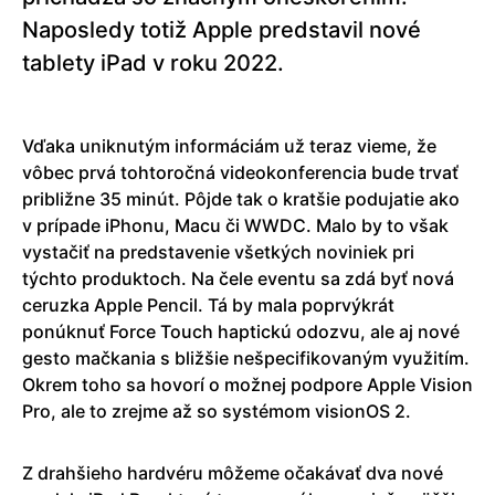
Naposledy totiž Apple predstavil nové
tablety iPad v roku 2022.
Vďaka uniknutým informáciám už teraz vieme, že
vôbec prvá tohtoročná videokonferencia bude trvať
približne 35 minút. Pôjde tak o kratšie podujatie ako
v prípade iPhonu, Macu či WWDC. Malo by to však
vystačiť na predstavenie všetkých noviniek pri
týchto produktoch. Na čele eventu sa zdá byť nová
ceruzka Apple Pencil. Tá by mala poprvýkrát
ponúknuť Force Touch haptickú odozvu, ale aj nové
gesto mačkania s bližšie nešpecifikovaným využitím.
Okrem toho sa hovorí o možnej podpore Apple Vision
Pro, ale to zrejme až so systémom visionOS 2.
Z drahšieho hardvéru môžeme očakávať dva nové