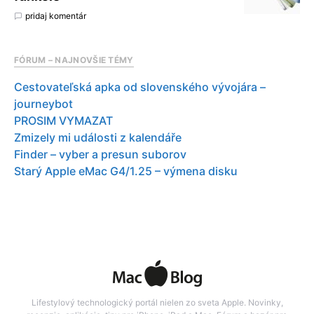
pridaj komentár
FÓRUM – NAJNOVŠIE TÉMY
Cestovateľská apka od slovenského vývojára –
journeybot
PROSIM VYMAZAT
Zmizely mi události z kalendáře
Finder – vyber a presun suborov
Starý Apple eMac G4/1.25 – výmena disku
Lifestylový technologický portál nielen zo sveta Apple. Novinky,