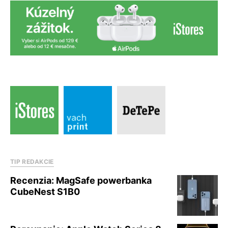
TIP REDAKCIE
Recenzia: MagSafe powerbanka
CubeNest S1B0