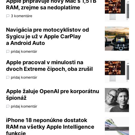
Apple pripravuje nový Mac s 1,5TB
RAM, zrejme sa nedoplatíme
3 komentáre
Navigácia pre motocyklistov od
Sygicu je už v Apple CarPlay
a Android Auto
pridaj komentár
Apple pracoval v minulosti na
dvoch Extreme čipoch, oba zrušil
pridaj komentár
Apple žaluje OpenAI pre korporátnu
špionáž
pridaj komentár
iPhone 18 neponúkne dostatok
RAM na všetky Apple Intelligence
funkcie