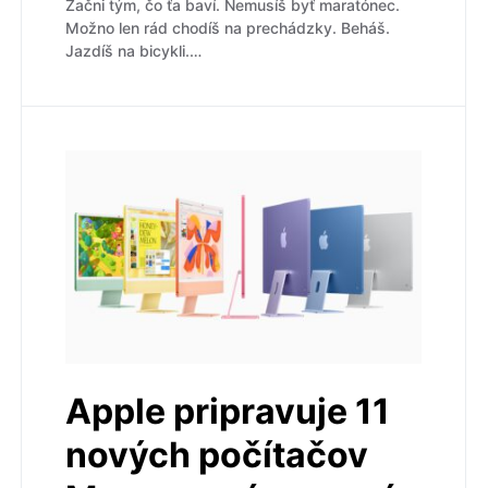
Začni tým, čo ťa baví. Nemusíš byť maratónec.
Možno len rád chodíš na prechádzky. Beháš.
Jazdíš na bicykli.…
Apple pripravuje 11
nových počítačov