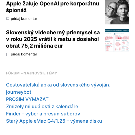
Apple žaluje OpenAI pre korporátnu
špionáž
pridaj komentár
Slovenský videoherný priemysel sa
v roku 2025 vrátil k rastu a dosiahol
obrat 75,2 milióna eur
pridaj komentár
FÓRUM – NAJNOVŠIE TÉMY
Cestovateľská apka od slovenského vývojára –
journeybot
PROSIM VYMAZAT
Zmizely mi události z kalendáře
Finder – vyber a presun suborov
Starý Apple eMac G4/1.25 – výmena disku