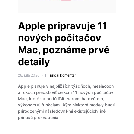
Apple pripravuje 11
nových počítačov
Mac, poznáme prvé
detaily
28. júla 2026
pridaj komentár
Apple plánuje v najbližších týždňoch, mesiacoch
a rokoch predstaviť celkom 11 nových počítačov
Mac, ktoré sa budú líšiť tvarom, hardvérom,
výkonom aj funkciami. Kým niektoré modely budú
prirodzenými následovníkmi existujúcich, iné
prinesú prekvapenia.