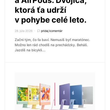
a AirPods. Dvojica,
ktorá ťa udrží
v pohybe celé leto.
28. júla 2026
pridaj komentár
Začni tým, čo ťa baví. Nemusíš byť maratónec.
Možno len rád chodíš na prechádzky. Beháš.
Jazdíš na bicykli.…