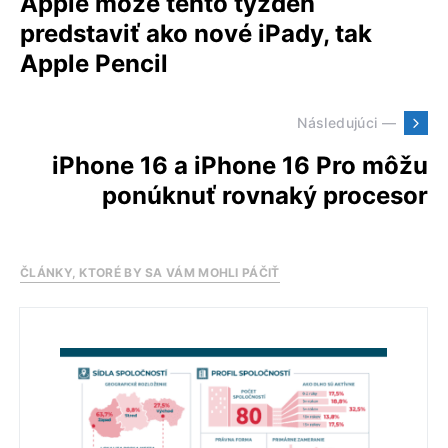
Apple môže tento týždeň
predstaviť ako nové iPady, tak
Apple Pencil
Následujúci —
iPhone 16 a iPhone 16 Pro môžu
ponúknuť rovnaký procesor
ČLÁNKY, KTORÉ BY SA VÁM MOHLI PÁČIŤ