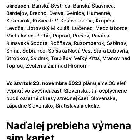
okresoch
: Banská Bystrica, Banská Štiavnica,
Bardejov, Brezno, Detva, Gelnica, Humenné,
Kežmarok, Košice I-IV, Košice-okolie, Krupina,
Levoča, Liptovský Mikuláš, Lučenec, Medzilaborce,
Michalovce, Poltár, Poprad, Prešov, Revúca,
Rimavská Sobota, Rožňava, Ružomberok, Sabinov,
Snina, Sobrance, Spišská Nová Ves, Stará Ľubovňa,
Stropkov, Svidník, Trebišov, Veľký Krtíš, Vranov nad
Topľou, Zvolen a Žiar nad Hronom.
Vo štvrtok 23. novembra 2023
plánujeme 3G sieť
vypnúť vo zvyšnej časti Slovenska, t.j. ovplyvnené
budú ostatné okresy strednej časti Slovenska,
západne Slovensko, Bratislava a okolie.
Naďalej prebieha výmena
sim kariet