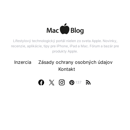
Lifestylový technologický portál nielen zo sveta Apple. Novinky,
recenzie, aplikácie, tipy pre iPhone, iPad a Mac. Fórum a bazár pre
produkty Apple.
Inzercia
Zásady ochrany osobných údajov
Kontakt
137