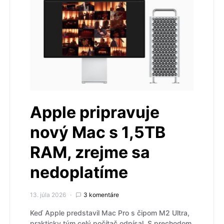
Apple pripravuje
nový Mac s 1,5TB
RAM, zrejme sa
nedoplatíme
13. júla 2026
3 komentáre
Keď Apple predstavil Mac Pro s čipom M2 Ultra,
prakticky tým celý počítač odpísal. S prechodom