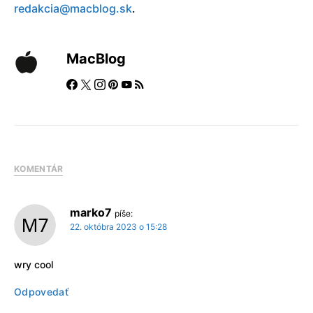
redakcia@macblog.sk
.
MacBlog
KOMENTÁR
marko7
píše:
22. októbra 2023 o 15:28
wry cool
Odpovedať