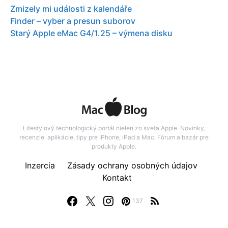
Zmizely mi události z kalendáře
Finder – vyber a presun suborov
Starý Apple eMac G4/1.25 – výmena disku
Lifestylový technologický portál nielen zo sveta Apple. Novinky,
recenzie, aplikácie, tipy pre iPhone, iPad a Mac. Fórum a bazár pre
produkty Apple.
Inzercia
Zásady ochrany osobných údajov
Kontakt
137