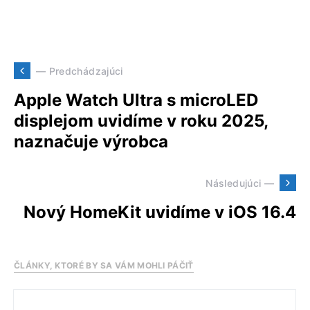
— Predchádzajúci
Apple Watch Ultra s microLED
displejom uvidíme v roku 2025,
naznačuje výrobca
Následujúci —
Nový HomeKit uvidíme v iOS 16.4
ČLÁNKY, KTORÉ BY SA VÁM MOHLI PÁČIŤ