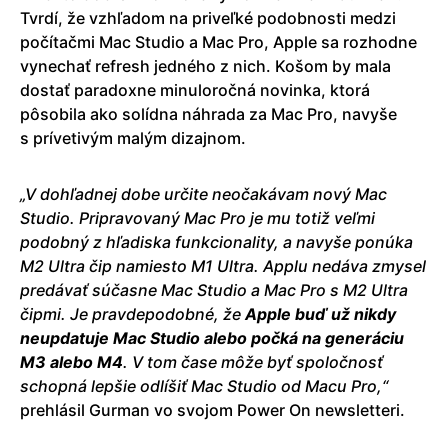
Tvrdí, že vzhľadom na priveľké podobnosti medzi
počítačmi Mac Studio a Mac Pro, Apple sa rozhodne
vynechať refresh jedného z nich. Košom by mala
dostať paradoxne minuloročná novinka, ktorá
pôsobila ako solídna náhrada za Mac Pro, navyše
s prívetivým malým dizajnom.
„V dohľadnej dobe určite neočakávam nový Mac
Studio. Pripravovaný Mac Pro je mu totiž veľmi
podobný z hľadiska funkcionality, a navyše ponúka
M2 Ultra čip namiesto M1 Ultra. Applu nedáva zmysel
predávať súčasne Mac Studio a Mac Pro s M2 Ultra
čipmi. Je pravdepodobné, že
Apple buď už nikdy
neupdatuje Mac Studio alebo počká na generáciu
M3 alebo M4
. V tom čase môže byť spoločnosť
schopná lepšie odlíšiť Mac Studio od Macu Pro,“
prehlásil Gurman vo svojom Power On newsletteri.