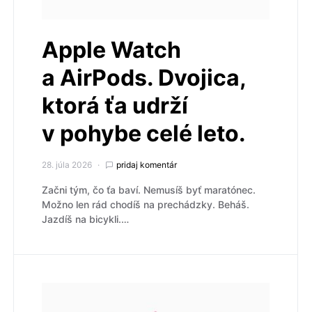
Apple Watch
a AirPods. Dvojica,
ktorá ťa udrží
v pohybe celé leto.
28. júla 2026
pridaj komentár
Začni tým, čo ťa baví. Nemusíš byť maratónec.
Možno len rád chodíš na prechádzky. Beháš.
Jazdíš na bicykli.…