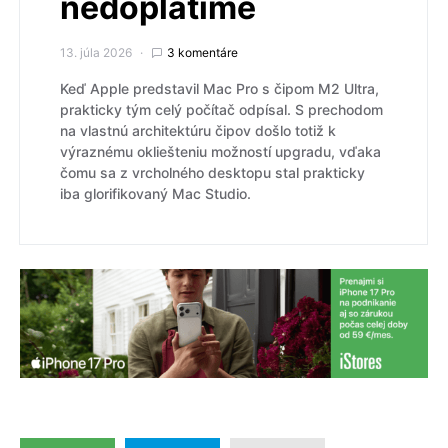
nedoplatíme
13. júla 2026
3 komentáre
Keď Apple predstavil Mac Pro s čipom M2 Ultra,
prakticky tým celý počítač odpísal. S prechodom
na vlastnú architektúru čipov došlo totiž k
výraznému okliešteniu možností upgradu, vďaka
čomu sa z vrcholného desktopu stal prakticky
iba glorifikovaný Mac Studio.