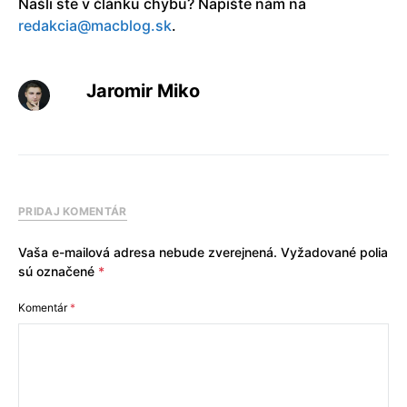
Našli ste v článku chybu? Napíšte nám na
redakcia@macblog.sk
.
Jaromir Miko
PRIDAJ KOMENTÁR
Vaša e-mailová adresa nebude zverejnená.
Vyžadované polia
sú označené
*
Komentár
*