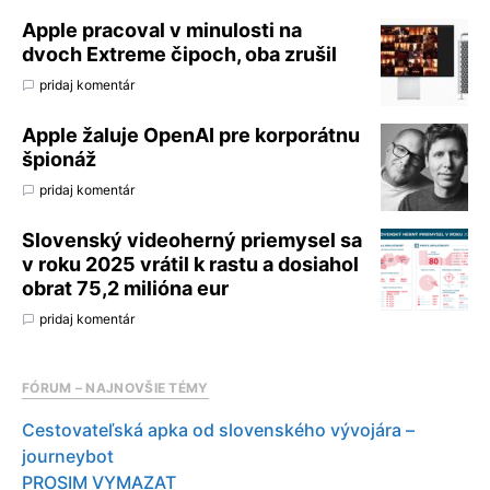
Apple pracoval v minulosti na
dvoch Extreme čipoch, oba zrušil
pridaj komentár
Apple žaluje OpenAI pre korporátnu
špionáž
pridaj komentár
Slovenský videoherný priemysel sa
v roku 2025 vrátil k rastu a dosiahol
obrat 75,2 milióna eur
pridaj komentár
FÓRUM – NAJNOVŠIE TÉMY
Cestovateľská apka od slovenského vývojára –
journeybot
PROSIM VYMAZAT