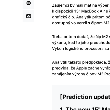
Záujemci by mali mať na výber
k dispozícii 13″ MacBook Air s
grafický čip. Analytik pritom 
dostupný vo verzii s čipom M2 
Treba pritom dodať, že čip M2 s
výkonu, keďže jeho predchodca
Výkon logického procesora sa 
Analytik takisto predpokladá, 
predvída, že Apple začne vyrába
zahájením výroby čipov M3 Pr
[Prediction updat
1. The new 15" 