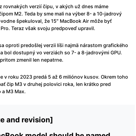
 z rovnakých verzií čipu, v akých už dnes máme
 čipom M2. Teda by sme mali na výber 8- a 10-jadrový
pôvodne špekuloval, že 15″ MacBook Air môže byť
Pro. Teraz však svoju predpoveď upravil.
a oproti predošlej verzii líši najmä nárastom grafického
 bol dostupný vo verziách so 7- a 8-jadrovými GPU.
pritom zmenil len nepatrne.
že v roku 2023 predá 5 až 6 miliónov kusov. Okrem toho
ť čip M3 v druhej polovici roka, len krátko pred
o a M3 Max.
e and revision]
MacBook model should be named