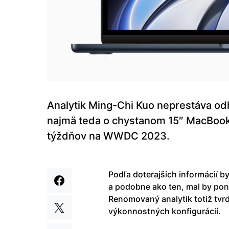
Analytik Ming-Chi Kuo neprestáva odh
najmä teda o chystanom 15″ MacBooku 
týždňov na WWDC 2023.
Podľa doterajších informácií 
a podobne ako ten, mal by pon
Renomovaný analytik totiž tvrd
výkonnostných konfigurácií.