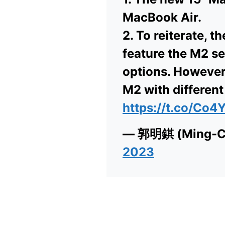
MacBook Air.
2. To reiterate, 
feature the M2 se
options. However,
M2 with different
https://t.co/Co
— 郭明錤 (Ming-Ch
2023