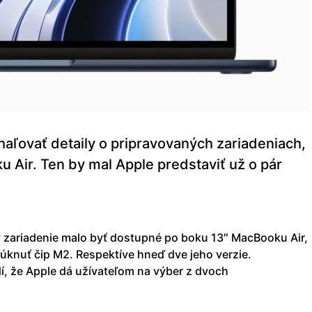
aľovať detaily o pripravovaných zariadeniach,
Air. Ten by mal Apple predstaviť už o pár
by zariadenie malo byť dostupné po boku 13″ MacBooku Air,
úknuť čip M2. Respektíve hneď dve jeho verzie.
í, že Apple dá užívateľom na výber z dvoch