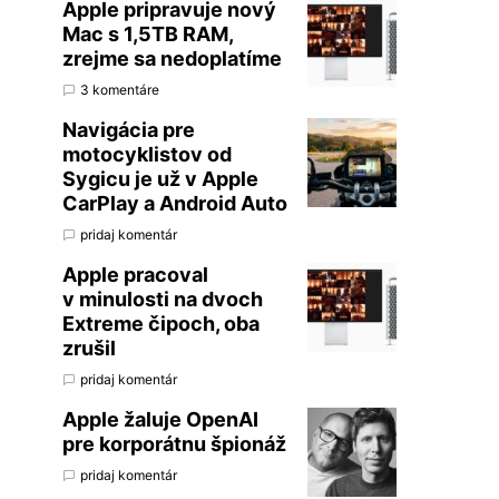
Apple pripravuje nový
Mac s 1,5TB RAM,
zrejme sa nedoplatíme
3 komentáre
Navigácia pre
motocyklistov od
Sygicu je už v Apple
CarPlay a Android Auto
pridaj komentár
Apple pracoval
v minulosti na dvoch
Extreme čipoch, oba
zrušil
pridaj komentár
Apple žaluje OpenAI
pre korporátnu špionáž
pridaj komentár