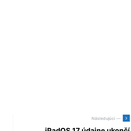
Následujúci —
iPadOS 17 údajne ukončí