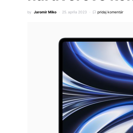
by
Jaromir Miko
25. apríla 2023
pridaj komentár