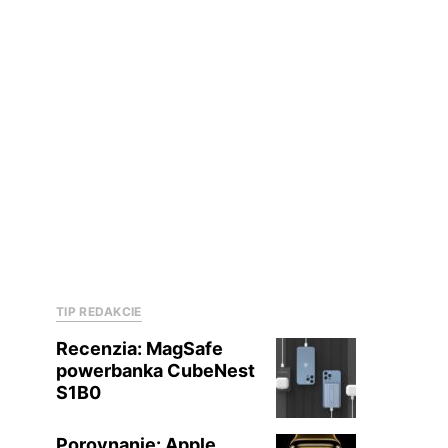
TIP REDAKCIE
Recenzia: MagSafe
powerbanka CubeNest
S1B0
Porovnanie: Apple