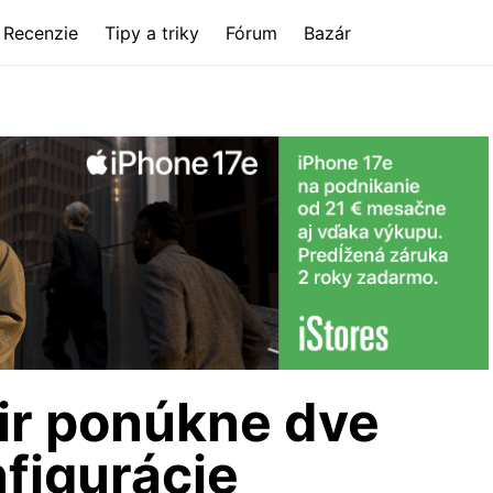
Recenzie
Tipy a triky
Fórum
Bazár
ir ponúkne dve
figurácie