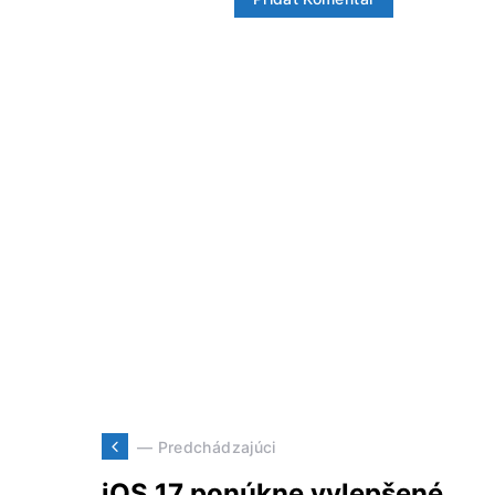
— Predchádzajúci
iOS 17 ponúkne vylepšené