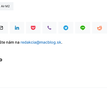
 Air M2
íšte nám na
redakcia@macblog.sk
.
o