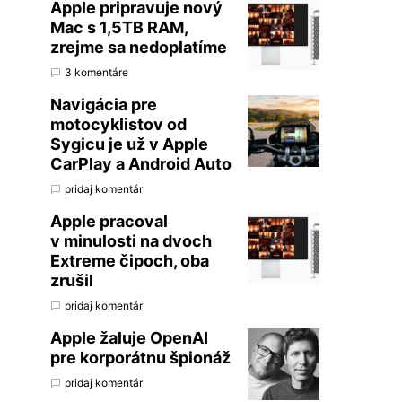
Apple pripravuje nový
Mac s 1,5TB RAM,
zrejme sa nedoplatíme
3 komentáre
Navigácia pre
motocyklistov od
Sygicu je už v Apple
CarPlay a Android Auto
pridaj komentár
Apple pracoval
v minulosti na dvoch
Extreme čipoch, oba
zrušil
pridaj komentár
Apple žaluje OpenAI
pre korporátnu špionáž
pridaj komentár