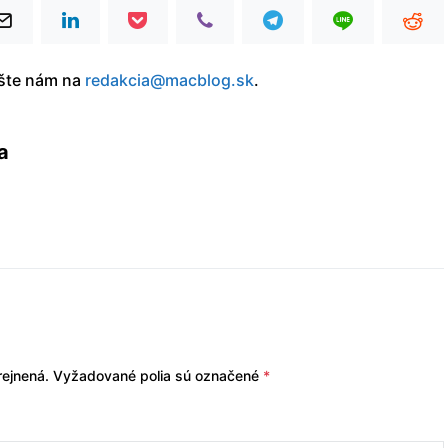
íšte nám na
redakcia@macblog.sk
.
a
ejnená.
Vyžadované polia sú označené
*