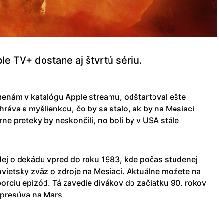
le TV+ dostane aj štvrtú sériu.
m menám v katalógu Apple streamu, odštartoval ešte
ráva s myšlienkou, čo by sa stalo, ak by na Mesiaci
írne preteky by neskončili, no boli by v USA stále
dej o dekádu vpred do roku 1983, kde počas studenej
ovietsky zväz o zdroje na Mesiaci. Aktuálne možete na
porciu epizód. Tá zavedie divákov do začiatku 90. rokov
 presúva na Mars.