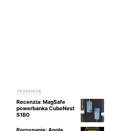
TIP REDAKCIE
Recenzia: MagSafe
powerbanka CubeNest
S1B0
Porovnanie: Apple