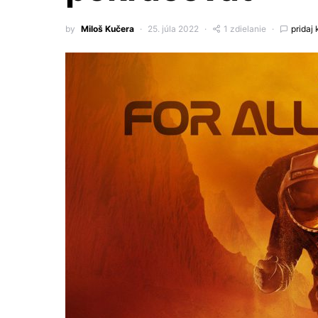
by
Miloš Kučera
25. júla 2022
1 zdielanie
pridaj