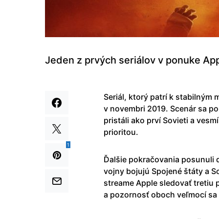
Jeden z prvých seriálov v ponuke App
Seriál, ktorý patrí k stabilný
v novembri 2019. Scenár sa poh
pristáli ako prví Sovieti a vesm
prioritou.
1
Ďalšie pokračovania posunuli 
vojny bojujú Spojené štáty a S
streame Apple sledovať tretiu 
a pozornosť oboch veľmocí sa