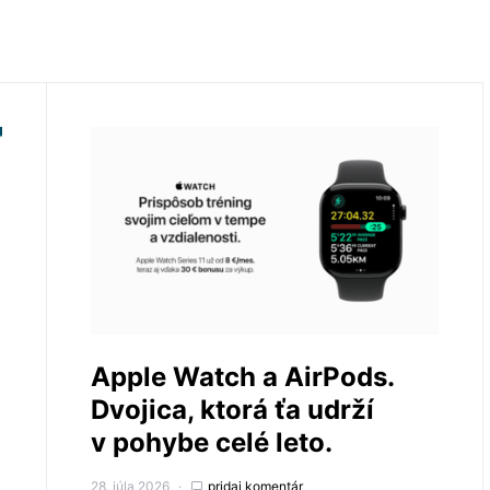
Apple Watch a AirPods.
Dvojica, ktorá ťa udrží
v pohybe celé leto.
28. júla 2026
pridaj komentár