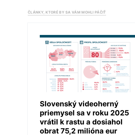
ČLÁNKY, KTORÉ BY SA VÁM MOHLI PÁČIŤ
Slovenský videoherný
priemysel sa v roku 2025
vrátil k rastu a dosiahol
obrat 75,2 milióna eur