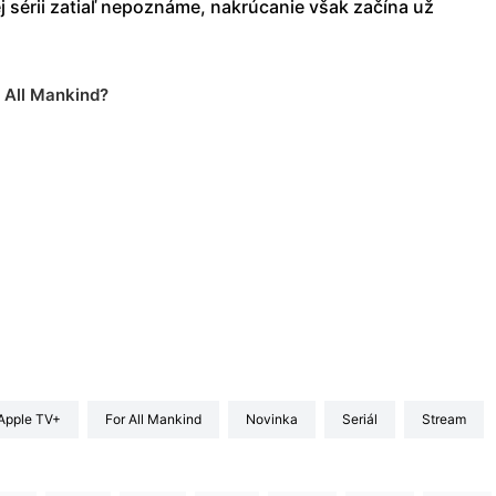
j sérii zatiaľ nepoznáme, nakrúcanie však začína už
r All Mankind?
Apple TV+
For All Mankind
Novinka
seriál
stream