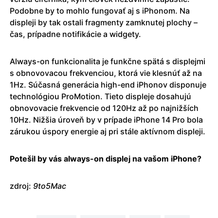
Podobne by to mohlo fungovať aj s iPhonom. Na
displeji by tak ostali fragmenty zamknutej plochy –
čas, prípadne notifikácie a widgety.
Always-on funkcionalita je funkčne spätá s displejmi
s obnovovacou frekvenciou, ktorá vie klesnúť až na
1Hz. Súčasná generácia high-end iPhonov disponuje
technológiou ProMotion. Tieto displeje dosahujú
obnovovacie frekvencie od 120Hz až po najnižších
10Hz. Nižšia úroveň by v prípade iPhone 14 Pro bola
zárukou úspory energie aj pri stále aktívnom displeji.
Potešil by vás always-on displej na vašom iPhone?
zdroj:
9to5Mac