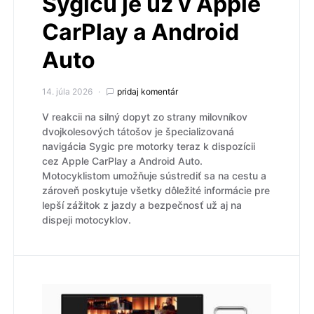
Sygicu je už v Apple
CarPlay a Android
Auto
14. júla 2026
pridaj komentár
V reakcii na silný dopyt zo strany milovníkov
dvojkolesových tátošov je špecializovaná
navigácia Sygic pre motorky teraz k dispozícii
cez Apple CarPlay a Android Auto.
Motocyklistom umožňuje sústrediť sa na cestu a
zároveň poskytuje všetky dôležité informácie pre
lepší zážitok z jazdy a bezpečnosť už aj na
dispeji motocyklov.