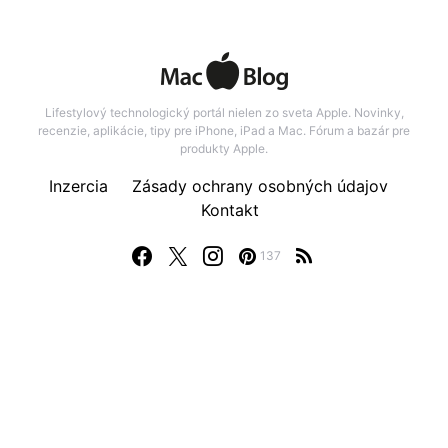
Lifestylový technologický portál nielen zo sveta Apple. Novinky,
recenzie, aplikácie, tipy pre iPhone, iPad a Mac. Fórum a bazár pre
produkty Apple.
Inzercia
Zásady ochrany osobných údajov
Kontakt
137