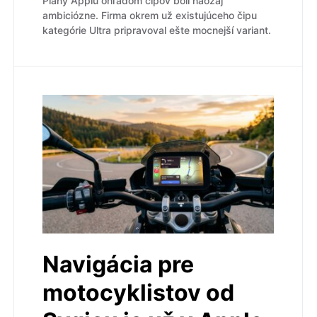
Plány Applu ohľadom čipov boli naozaj
ambiciózne. Firma okrem už existujúceho čipu
kategórie Ultra pripravoval ešte mocnejší variant.
Navigácia pre
motocyklistov od