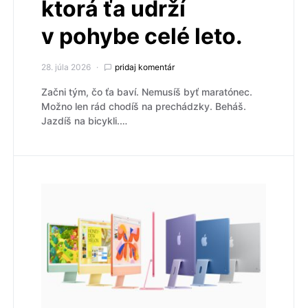
ktorá ťa udrží
v pohybe celé leto.
28. júla 2026
pridaj komentár
Začni tým, čo ťa baví. Nemusíš byť maratónec.
Možno len rád chodíš na prechádzky. Beháš.
Jazdíš na bicykli.…