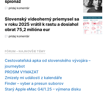
špionáž
pridaj komentár
Slovenský videoherný priemysel sa
v roku 2025 vrátil k rastu a dosiahol
obrat 75,2 milióna eur
pridaj komentár
FÓRUM – NAJNOVŠIE TÉMY
Cestovateľská apka od slovenského vývojára –
journeybot
PROSIM VYMAZAT
Zmizely mi události z kalendáře
Finder – vyber a presun suborov
Starý Apple eMac G4/1.25 – výmena disku