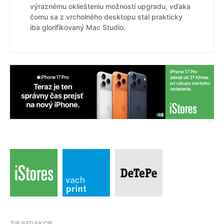
výraznému okliešteniu možností upgradu, vďaka
čomu sa z vrcholného desktopu stal prakticky
iba glorifikovaný Mac Studio.
TIP REDAKCIE