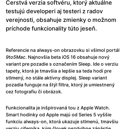
Čerstvá verzia softvéru, ktorý aktuálne
testujú developeri aj testeri z radov
verejnosti, obsahuje zmienky o možnom
príchode funkcionality túto jeseň.
Referencie na always-on obrazovku si všimol portál
9to5Mac
. Najnovšia beta iOS 16 obsahuje nový
variant pre pozadie s označením Sleep. Ide o verziu
tapety, ktorá je tmavšia a lepšie sa teda hodí pre
stlmený, no stále aktívny displej. Sleep variant
pozadia funguje na štýl filtra, ktorý je umiestnený
cez fotografiu či obrázok.
Funkcionalita je inšpirovaná tou z Apple Watch.
Smart hodinky od Apple majú od Series 5 vyššie
funkciu always-on, ktorá ukazuje stlmenú, tmavšiu
verziu ciferníka, kým človek nezdvihne zápästie.