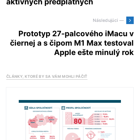
aktívnych predplatných
Následujúci —
Prototyp 27-palcového iMacu v
čiernej a s čipom M1 Max testoval
Apple ešte minulý rok
ČLÁNKY, KTORÉ BY SA VÁM MOHLI PÁČIŤ