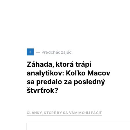
— Predchádzajúci
Záhada, ktorá trápi
analytikov: Koľko Macov
sa predalo za posledný
štvrťrok?
ČLÁNKY, KTORÉ BY SA VÁM MOHLI PÁČIŤ