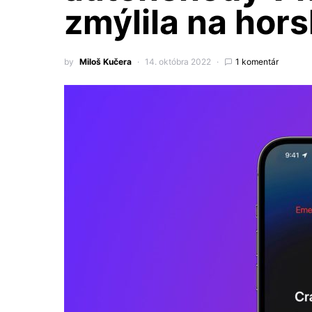
zmýlila na hors
by
Miloš Kučera
14. októbra 2022
1 komentár