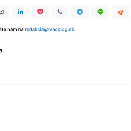
íšte nám na
redakcia@macblog.sk
.
a