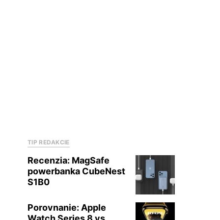
TIP REDAKCIE
Recenzia: MagSafe
powerbanka CubeNest
S1B0
Porovnanie: Apple
Watch Series 8 vs.