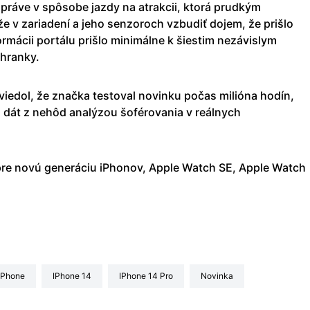
práve v spôsobe jazdy na atrakcii, ktorá prudkým
 v zariadení a jeho senzoroch vzbudiť dojem, že prišlo
rmácii portálu prišlo minimálne k šiestim nezávislym
chranky.
uviedol, že značka testoval novinku počas milióna hodín,
 dát z nehôd analýzou šoférovania v reálnych
pre novú generáciu iPhonov, Apple Watch SE, Apple Watch
iPhone
iPhone 14
iPhone 14 Pro
Novinka