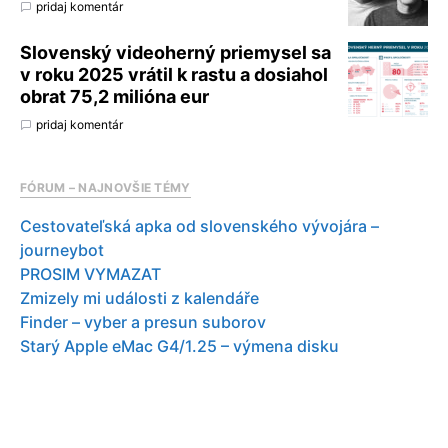
pridaj komentár
Slovenský videoherný priemysel sa
v roku 2025 vrátil k rastu a dosiahol
obrat 75,2 milióna eur
pridaj komentár
FÓRUM – NAJNOVŠIE TÉMY
Cestovateľská apka od slovenského vývojára –
journeybot
PROSIM VYMAZAT
Zmizely mi události z kalendáře
Finder – vyber a presun suborov
Starý Apple eMac G4/1.25 – výmena disku