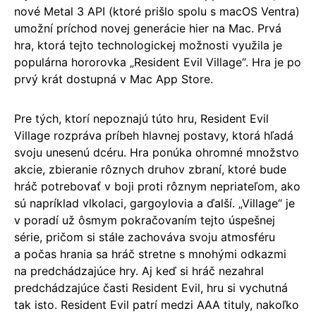
nové Metal 3 API (ktoré prišlo spolu s macOS Ventra)
umožní príchod novej generácie hier na Mac. Prvá
hra, ktorá tejto technologickej možnosti využila je
populárna hororovka „Resident Evil Village“. Hra je po
prvý krát dostupná v Mac App Store.
Pre tých, ktorí nepoznajú túto hru, Resident Evil
Village rozpráva príbeh hlavnej postavy, ktorá hľadá
svoju unesenú dcéru. Hra ponúka ohromné množstvo
akcie, zbieranie rôznych druhov zbraní, ktoré bude
hráč potrebovať v boji proti rôznym nepriateľom, ako
sú napríklad vlkolaci, gargoylovia a ďalší. „Village“ je
v poradí už ôsmym pokračovaním tejto úspešnej
série, pričom si stále zachováva svoju atmosféru
a počas hrania sa hráč stretne s mnohými odkazmi
na predchádzajúce hry. Aj keď si hráč nezahral
predchádzajúce časti Resident Evil, hru si vychutná
tak isto. Resident Evil patrí medzi AAA tituly, nakoľko