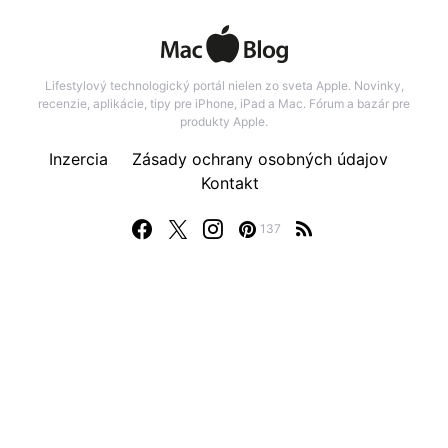
Lifestylový technologický portál nielen zo sveta Apple. Novinky,
recenzie, aplikácie, tipy pre iPhone, iPad a Mac. Fórum a bazár pre
produkty Apple.
Inzercia
Zásady ochrany osobných údajov
Kontakt
137