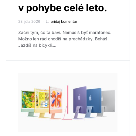
v pohybe celé leto.
28. júla 2026
pridaj komentár
Začni tým, čo ťa baví. Nemusíš byť maratónec.
Možno len rád chodíš na prechádzky. Beháš.
Jazdíš na bicykli.…