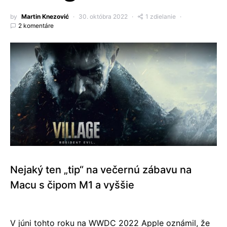
by
Martin Knezović
30. októbra 2022
1 zdielanie
2 komentáre
Nejaký ten „tip“ na večernú zábavu na
Macu s čipom M1 a vyššie
V júni tohto roku na WWDC 2022 Apple oznámil, že