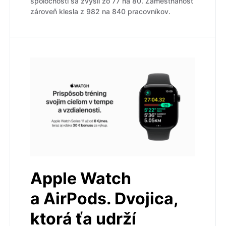
spoločností sa zvýšil zo 77 na 80. Zamestnanosť
zároveň klesla z 982 na 840 pracovníkov.
Apple Watch
a AirPods. Dvojica,
ktorá ťa udrží