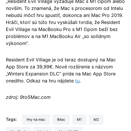
„Resident Evil Village vyžaduje Mac s M1 čipom alebo
novším. To znamená, že Mac s procesorom od Intelu
nebudú môcť hru spustiť, dokonca ani Mac Pro 2019.
Hráči, ktorí sú túto hru vyskúšali tvrdia, že Resident
Evil Village na MacBooku Pro s M1 čipom beží bez
problémov a na M1 MacBooku Air „so solídnym
výkonom“.
Resident Evil Village je od teraz dostupný na Mac
App Store za 39,99€. Nové rozšírenie s názvom
„Winters Expansion DLC“ príde na Mac App Store
onedlho. Odkaz na hru nájdete
tu
.
zdroj: 9to5Mac.com
Tags:
hry na mac
iMac
M1
M2