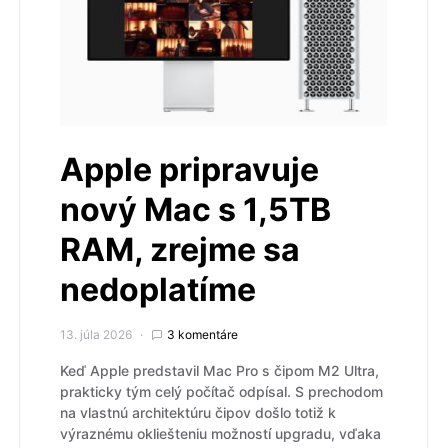
Apple pripravuje
nový Mac s 1,5TB
RAM, zrejme sa
nedoplatíme
13. júla 2026
3 komentáre
Keď Apple predstavil Mac Pro s čipom M2 Ultra,
prakticky tým celý počítač odpísal. S prechodom
na vlastnú architektúru čipov došlo totiž k
výraznému okliešteniu možností upgradu, vďaka