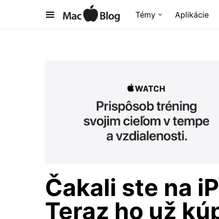
Témy
Aplikácie
Čakali ste na i
Teraz ho už kú