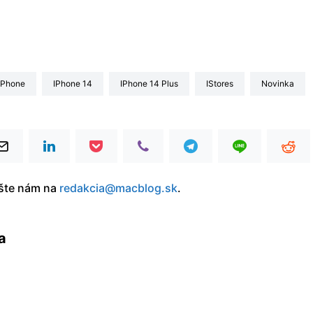
iPhone
iPhone 14
iPhone 14 Plus
iStores
Novinka
íšte nám na
redakcia@macblog.sk
.
a