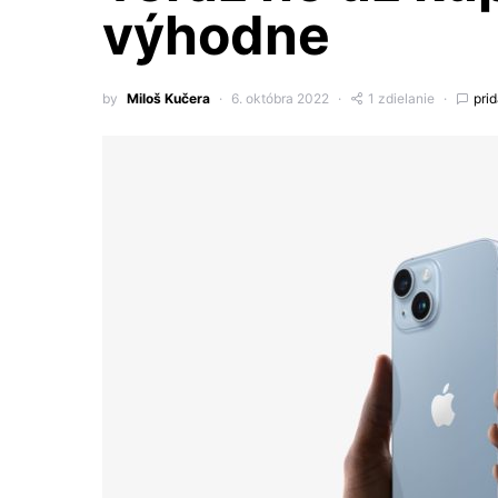
výhodne
by
Miloš Kučera
6. októbra 2022
1 zdielanie
pri