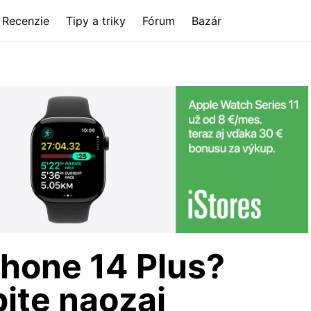
Recenzie
Tipy a triky
Fórum
Bazár
Phone 14 Plus?
pite naozaj