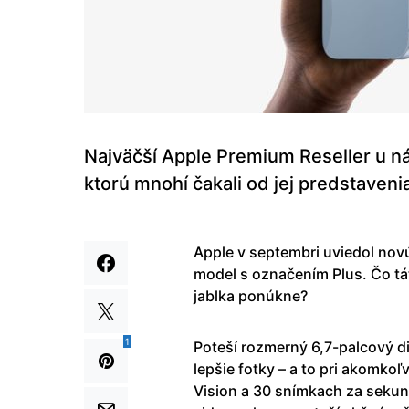
Najväčší Apple Premium Reseller u ná
ktorú mnohí čakali od jej predstaveni
Apple v septembri uviedol nov
model s označením Plus. Čo tá
jablka ponúkne?
1
Poteší rozmerný 6,7-palcový di
lepšie fotky – a to pri akomko
Vision a 30 snímkach za seku