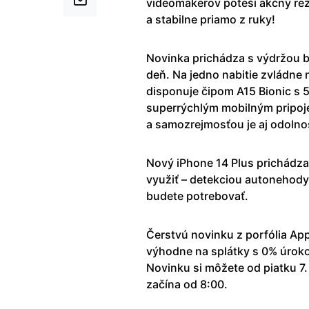
videomakerov poteší akčný rež
a stabilne priamo z ruky!
Novinka prichádza s výdržou ba
deň. Na jedno nabitie zvládne 
disponuje čipom A15 Bionic s 5
superrýchlým mobilným pripoj
a samozrejmosťou je aj odolnos
Nový iPhone 14 Plus prichádza 
využiť – detekciou autonehody
budete potrebovať.
Čerstvú novinku z porfólia Appl
výhodne na splátky s 0% úrokom
Novinku si môžete od piatku 7. 
začína od 8:00.