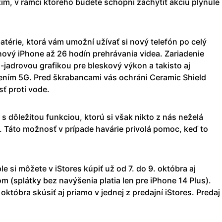
im, v rámci ktorého budete schopní zachytiť akciu plynule
térie, ktorá vám umožní užívať si nový telefón po celý
nový iPhone až 26 hodín prehrávania videa. Zariadenie
-jadrovou grafikou pre bleskový výkon a takisto aj
ením 5G. Pred škrabancami vás ochráni Ceramic Shield
ť proti vode.
s dôležitou funkciou, ktorú si však nikto z nás neželá
. Táto možnosť v prípade havárie privolá pomoc, keď to
e si môžete v iStores kúpiť už od 7. do 9. októbra aj
 (splátky bez navýšenia platia len pre iPhone 14 Plus).
októbra skúsiť aj priamo v jednej z predajní iStores. Predaj