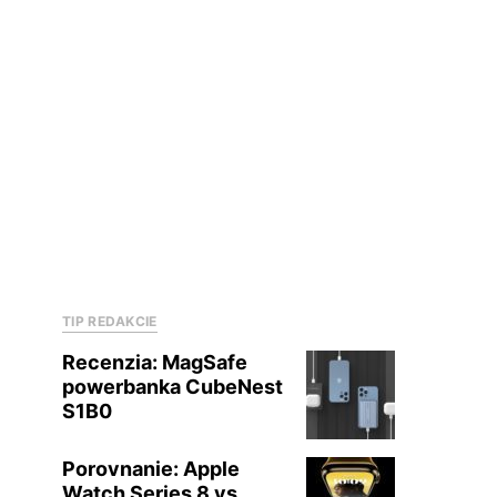
TIP REDAKCIE
Recenzia: MagSafe
powerbanka CubeNest
S1B0
Porovnanie: Apple
Watch Series 8 vs.