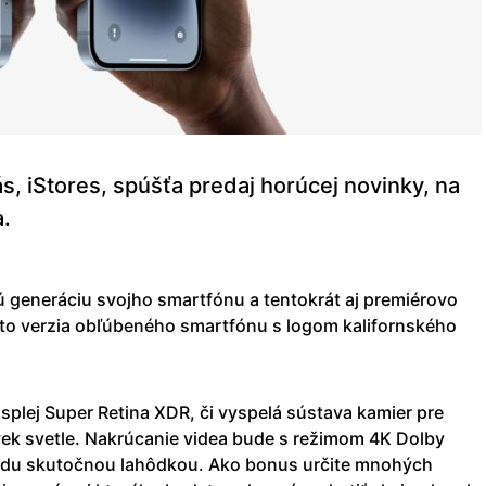
s, iStores, spúšťa predaj horúcej novinky, na
a.
ú generáciu svojho smartfónu a tentokrát aj premiérovo
to verzia obľúbeného smartfónu s logom kalifornského
splej Super Retina XDR, či vyspelá sústava kamier pre
ľvek svetle. Nakrúcanie videa bude s režimom 4K Dolby
ndu skutočnou lahôdkou. Ako bonus určite mnohých