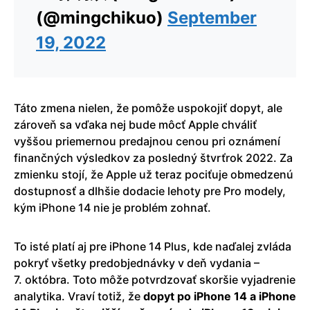
(@mingchikuo)
September
19, 2022
Táto zmena nielen, že pomôže uspokojiť dopyt, ale
zároveň sa vďaka nej bude môcť Apple chváliť
vyššou priemernou predajnou cenou pri oznámení
finančných výsledkov za posledný štvrťrok 2022. Za
zmienku stojí, že Apple už teraz pociťuje obmedzenú
dostupnosť a dlhšie dodacie lehoty pre Pro modely,
kým iPhone 14 nie je problém zohnať.
To isté platí aj pre iPhone 14 Plus, kde naďalej zvláda
pokryť všetky predobjednávky v deň vydania –
7. októbra. Toto môže potvrdzovať skoršie vyjadrenie
analytika. Vraví totiž, že
dopyt po iPhone 14 a iPhone