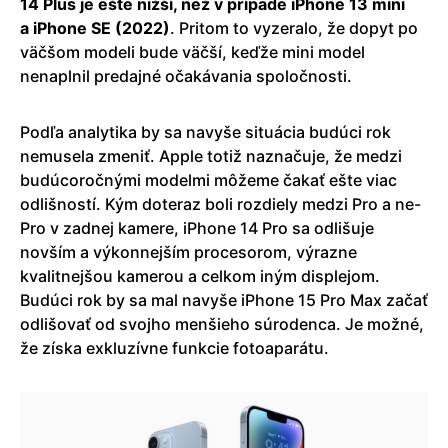
14 Plus je ešte nižší, než v prípade iPhone 13 mini
a iPhone SE (2022)
. Pritom to vyzeralo, že dopyt po
väčšom modeli bude väčší, keďže mini model
nenaplnil predajné očakávania spoločnosti.
Podľa analytika by sa navyše situácia budúci rok
nemusela zmeniť. Apple totiž naznačuje, že medzi
budúcoročnými modelmi môžeme čakať ešte viac
odlišností. Kým doteraz boli rozdiely medzi Pro a ne-
Pro v zadnej kamere, iPhone 14 Pro sa odlišuje
novším a výkonnejším procesorom, výrazne
kvalitnejšou kamerou a celkom iným displejom.
Budúci rok by sa mal navyše iPhone 15 Pro Max začať
odlišovať od svojho menšieho súrodenca. Je možné,
že získa exkluzívne funkcie fotoaparátu.