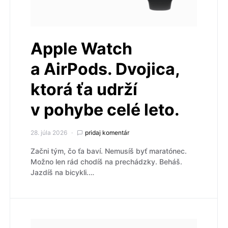
Apple Watch
a AirPods. Dvojica,
ktorá ťa udrží
v pohybe celé leto.
28. júla 2026
pridaj komentár
Začni tým, čo ťa baví. Nemusíš byť maratónec.
Možno len rád chodíš na prechádzky. Beháš.
Jazdíš na bicykli.…