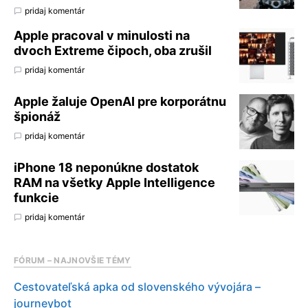
pridaj komentár
Apple pracoval v minulosti na
dvoch Extreme čipoch, oba zrušil
pridaj komentár
Apple žaluje OpenAI pre korporátnu
špionáž
pridaj komentár
iPhone 18 neponúkne dostatok
RAM na všetky Apple Intelligence
funkcie
pridaj komentár
FÓRUM – NAJNOVŠIE TÉMY
Cestovateľská apka od slovenského vývojára –
journeybot