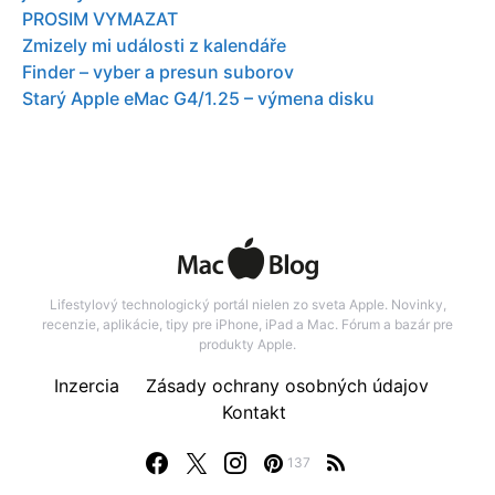
PROSIM VYMAZAT
Zmizely mi události z kalendáře
Finder – vyber a presun suborov
Starý Apple eMac G4/1.25 – výmena disku
Lifestylový technologický portál nielen zo sveta Apple. Novinky,
recenzie, aplikácie, tipy pre iPhone, iPad a Mac. Fórum a bazár pre
produkty Apple.
Inzercia
Zásady ochrany osobných údajov
Kontakt
137