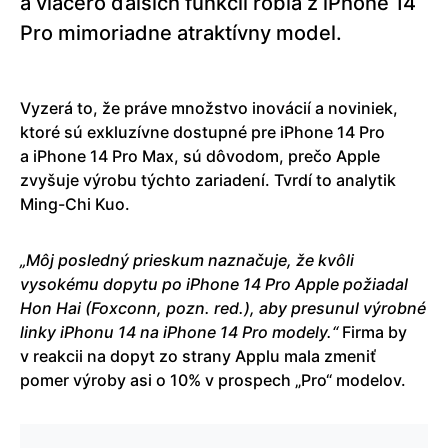
a viacero ďalších funkcií robia z iPhone 14
Pro mimoriadne atraktívny model.
Vyzerá to, že práve množstvo inovácií a noviniek,
ktoré sú exkluzívne dostupné pre iPhone 14 Pro
a iPhone 14 Pro Max, sú dôvodom, prečo Apple
zvyšuje výrobu týchto zariadení. Tvrdí to analytik
Ming-Chi Kuo.
„Môj posledný prieskum naznačuje, že kvôli
vysokému dopytu po iPhone 14 Pro Apple požiadal
Hon Hai (Foxconn, pozn. red.), aby presunul výrobné
linky iPhonu 14 na iPhone 14 Pro modely.“
Firma by
v reakcii na dopyt zo strany Applu mala zmeniť
pomer výroby asi o 10% v prospech „Pro“ modelov.