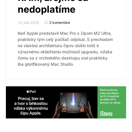
nedoplatíme
13. júla 2026
3 komentáre
Keď Apple predstavil Mac Pro s čipom M2 Ultra,
prakticky tým celý počítač odpísal. S prechodom
na vlastnú architektúru čipov došlo totiž k
výraznému okliešteniu možností upgradu, vďaka
čomu sa z vrcholného desktopu stal prakticky
iba glorifikovaný Mac Studio.