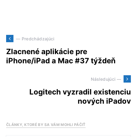
— Predchádzajúci
Zlacnené aplikácie pre
iPhone/iPad a Mac #37 týždeň
Následujúci —
Logitech vyzradil existenciu
nových iPadov
ČLÁNKY, KTORÉ BY SA VÁM MOHLI PÁČIŤ