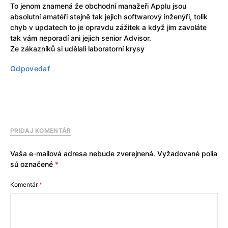
To jenom znamená že obchodní manažeři Applu jsou
absolutní amatéři stejně tak jejich softwarový inženýři, tolik
chyb v updatech to je opravdu zážitek a když jim zavoláte
tak vám neporadí ani jejich senior Advisor.
Ze zákazníků si udělali laboratorní krysy
Odpovedať
PRIDAJ KOMENTÁR
Vaša e-mailová adresa nebude zverejnená.
Vyžadované polia
sú označené
*
Komentár
*