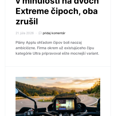
v minulosti na dvoch
Extreme čipoch, oba
zrušil
21. júla 2026
pridaj komentár
Plány Applu ohľadom čipov boli naozaj
ambiciózne. Firma okrem už existujúceho čipu
kategórie Ultra pripravoval ešte mocnejší variant.