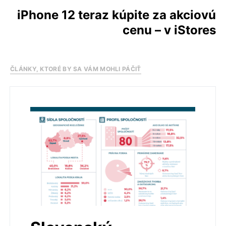
iPhone 12 teraz kúpite za akciovú
cenu – v iStores
ČLÁNKY, KTORÉ BY SA VÁM MOHLI PÁČIŤ