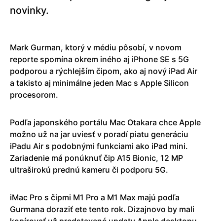
novinky.
Mark Gurman, ktorý v médiu pôsobí, v novom
reporte spomína okrem iného aj iPhone SE s 5G
podporou a rýchlejším čipom, ako aj nový iPad Air
a takisto aj minimálne jeden Mac s Apple Silicon
procesorom.
Podľa japonského portálu Mac Otakara chce Apple
možno už na jar uviesť v poradí piatu generáciu
iPadu Air s podobnými funkciami ako iPad mini.
Zariadenie má ponúknuť čip A15 Bionic, 12 MP
ultraširokú prednú kameru či podporu 5G.
iMac Pro s čipmi M1 Pro a M1 Max majú podľa
Gurmana doraziť ete tento rok. Dizajnovo by mali
kopírovať už predstavené updaty Apple desktopu