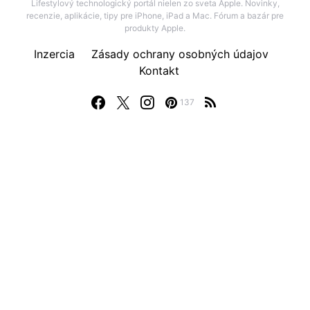
Lifestylový technologický portál nielen zo sveta Apple. Novinky,
recenzie, aplikácie, tipy pre iPhone, iPad a Mac. Fórum a bazár pre
produkty Apple.
Inzercia
Zásady ochrany osobných údajov
Kontakt
137