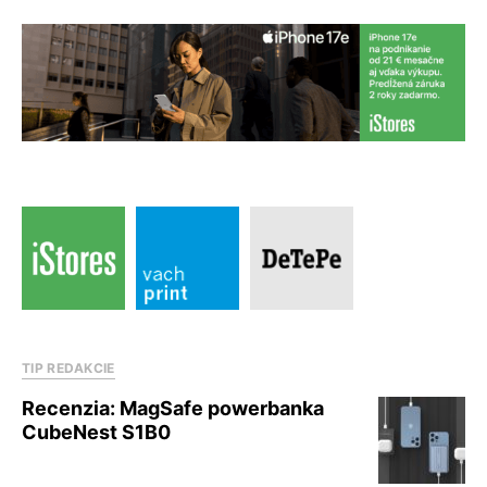
TIP REDAKCIE
Recenzia: MagSafe powerbanka
CubeNest S1B0