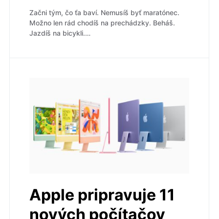
Začni tým, čo ťa baví. Nemusíš byť maratónec.
Možno len rád chodíš na prechádzky. Beháš.
Jazdíš na bicykli.…
Apple pripravuje 11
nových počítačov