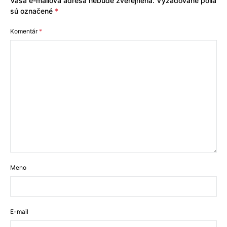
Vaša e-mailová adresa nebude zverejnená.
Vyžadované polia
sú označené
*
Komentár
*
Meno
E-mail