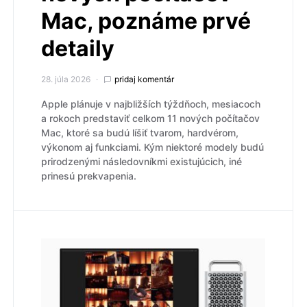
Mac, poznáme prvé
detaily
28. júla 2026
pridaj komentár
Apple plánuje v najbližších týždňoch, mesiacoch
a rokoch predstaviť celkom 11 nových počítačov
Mac, ktoré sa budú líšiť tvarom, hardvérom,
výkonom aj funkciami. Kým niektoré modely budú
prirodzenými následovníkmi existujúcich, iné
prinesú prekvapenia.