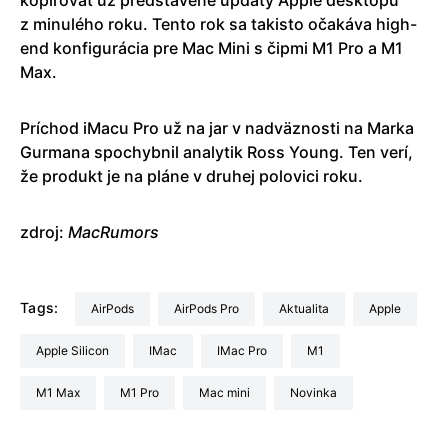
z minulého roku. Tento rok sa takisto očakáva high-
end konfigurácia pre Mac Mini s čipmi M1 Pro a M1
Max.
Príchod iMacu Pro už na jar v nadväznosti na Marka
Gurmana spochybnil analytik Ross Young. Ten verí,
že produkt je na pláne v druhej polovici roku.
zdroj:
MacRumors
Tags:
AirPods
AirPods Pro
aktualita
Apple
Apple Silicon
iMac
iMac Pro
M1
M1 Max
M1 Pro
Mac mini
Novinka