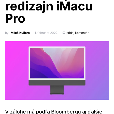
redizajn iMacu
Pro
by
Miloš Kučera
1. februára 2022
pridaj komentár
V zálohe má podľa Bloombergu aj ďalšie