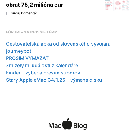
obrat 75,2 milióna eur
pridaj komentár
FÓRUM – NAJNOVŠIE TÉMY
Cestovateľská apka od slovenského vývojára –
journeybot
PROSIM VYMAZAT
Zmizely mi události z kalendáře
Finder – vyber a presun suborov
Starý Apple eMac G4/1.25 – výmena disku