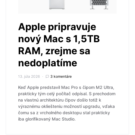
Apple pripravuje
nový Mac s 1,5TB
RAM, zrejme sa
nedoplatíme
13. júla 2026
3 komentáre
Keď Apple predstavil Mac Pro s čipom M2 Ultra,
prakticky tým celý počítač odpísal. S prechodom
na vlastnú architektúru čipov došlo totiž k
výraznému okliešteniu možností upgradu, vďaka
čomu sa z vrcholného desktopu stal prakticky
iba glorifikovaný Mac Studio.