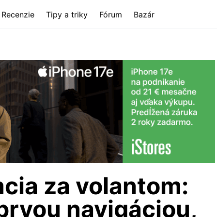
Recenzie
Tipy a triky
Fórum
Bazár
ncia za volantom:
 prvou navigáciou,