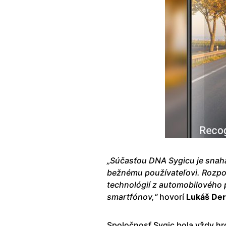
„Súčasťou DNA Sygicu je snaha
bežnému používateľovi. Rozpo
technológií z automobilového 
smartfónov,“
hovorí
Lukáš Der
Spoločnosť Sygic bola vždy hr