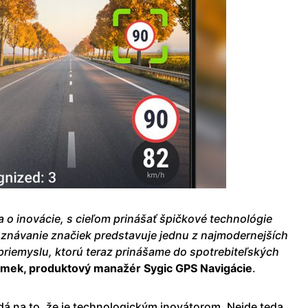
 o inovácie, s cieľom prinášať špičkové technológie
znávanie značiek predstavuje jednu z najmodernejších
priemyslu, ktorú teraz prinášame do spotrebiteľských
mek, produktový manažér Sygic GPS Navigácie
.
dá na to, že je technologickým inovátorom. Nejde teda