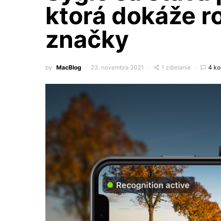
ktorá dokáže 
značky
by
MacBlog
23. novembra 2021
1 zdielanie
4 ko