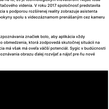
očítačového videnia. V roku 2017 spoločnosť predstavila
cia s podporou rozšírenej reality zobrazuje asistenta
 pokyny spolu s videozáznamom prenášaným cez kameru
ozpoznávania značiek bolo, aby aplikácia vždy
o obmedzenia, ktorá zodpovedá skutočnej situácii na
cia má však má oveľa väčší potenciál. Sygic v budúcnosti
oznávania obrazu ďalej rozvíjať a nájsť pre ňu nové