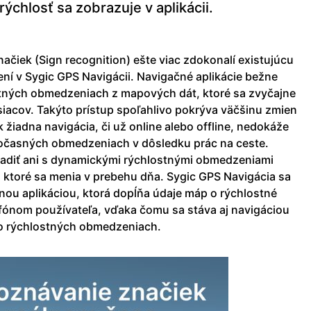
chlosť sa zobrazuje v aplikácii.
načiek (Sign recognition) ešte viac zdokonalí existujúcu
ní v Sygic GPS Navigácii. Navigačné aplikácie bežne
stných obmedzeniach z mapových dát, ktoré sa zvyčajne
siacov. Takýto prístup spoľahlivo pokrýva väčšinu zmien
 žiadna navigácia, či už online alebo offline, nedokáže
dočasných obmedzeniach v dôsledku prác na ceste.
radiť ani s dynamickými rýchlostnými obmedzeniami
 ktoré sa menia v prebehu dňa. Sygic GPS Navigácia sa
nou aplikáciou, ktorá dopĺňa údaje máp o rýchlostné
ónom používateľa, vďaka čomu sa stáva aj navigáciou
 o rýchlostných obmedzeniach.