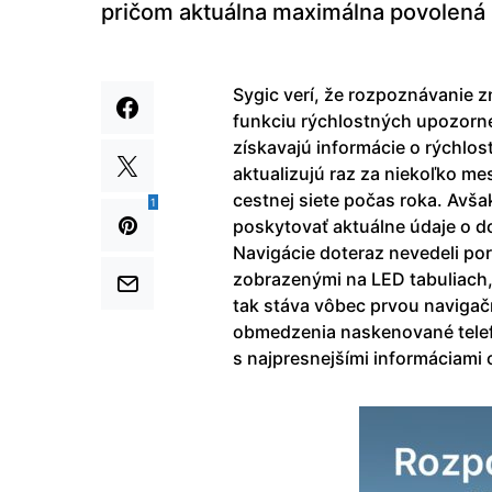
pričom aktuálna maximálna povolená rý
Sygic verí, že rozpoznávanie z
funkciu rýchlostných upozorne
získavajú informácie o rýchlo
aktualizujú raz za niekoľko me
cestnej siete počas roka. Avšak
1
poskytovať aktuálne údaje o 
Navigácie doteraz nevedeli po
zobrazenými na LED tabuliach,
tak stáva vôbec prvou navigač
obmedzenia naskenované telef
s najpresnejšími informáciami