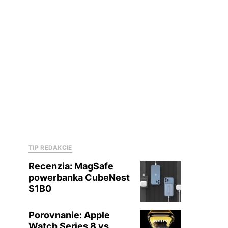
TIP REDAKCIE
Recenzia: MagSafe
powerbanka CubeNest
S1B0
Porovnanie: Apple
Watch Series 8 vs.