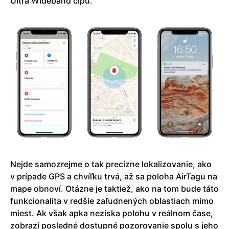
Ultra Wideband čipu.
Nejde samozrejme o tak precízne lokalizovanie, ako
v prípade GPS a chvíľku trvá, až sa poloha AirTagu na
mape obnoví. Otázne je taktiež, ako na tom bude táto
funkcionalita v redšie zaľudnených oblastiach mimo
miest. Ak však apka nezíska polohu v reálnom čase,
zobrazí posledné dostupné pozorovanie spolu s jeho