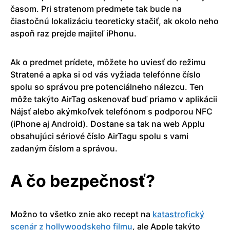
časom. Pri stratenom predmete tak bude na
čiastočnú lokalizáciu teoreticky stačiť, ak okolo neho
aspoň raz prejde majiteľ iPhonu.
Ak o predmet prídete, môžete ho uviesť do režimu
Stratené a apka si od vás vyžiada telefónne číslo
spolu so správou pre potenciálneho nálezcu. Ten
môže takýto AirTag oskenovať buď priamo v aplikácii
Nájsť alebo akýmkoľvek telefónom s podporou NFC
(iPhone aj Android). Dostane sa tak na web Applu
obsahujúci sériové číslo AirTagu spolu s vami
zadaným číslom a správou.
A čo bezpečnosť?
Možno to všetko znie ako recept na
katastrofický
scenár z hollywoodskeho filmu
, ale Apple takýto