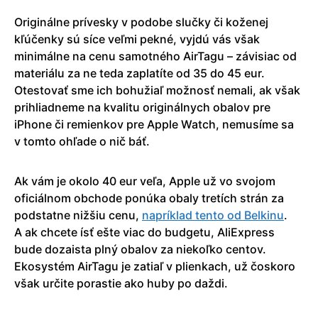
Originálne prívesky v podobe slučky či koženej
kľúčenky sú síce veľmi pekné, vyjdú vás však
minimálne na cenu samotného AirTagu – závisiac od
materiálu za ne teda zaplatíte od 35 do 45 eur.
Otestovať sme ich bohužiaľ možnosť nemali, ak však
prihliadneme na kvalitu originálnych obalov pre
iPhone či remienkov pre Apple Watch, nemusíme sa
v tomto ohľade o nič báť.
Ak vám je okolo 40 eur veľa, Apple už vo svojom
oficiálnom obchode ponúka obaly tretích strán za
podstatne nižšiu cenu,
napríklad tento od Belkinu
.
A ak chcete ísť ešte viac do budgetu, AliExpress
bude dozaista plný obalov za niekoľko centov.
Ekosystém AirTagu je zatiaľ v plienkach, už čoskoro
však určite porastie ako huby po daždi.