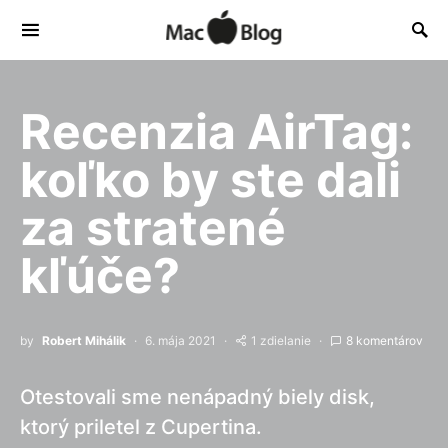
Recenzia AirTag:
koľko by ste dali
za stratené
kľúče?
by
Robert Mihálik
6. mája 2021
1 zdielanie
8 komentárov
Otestovali sme nenápadný biely disk,
ktorý priletel z Cupertina.