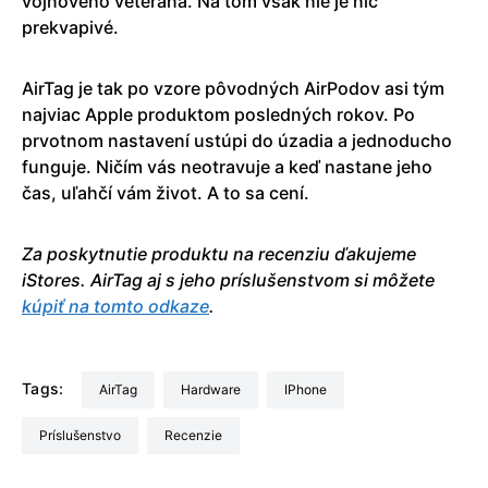
vojnového veterána. Na tom však nie je nič
prekvapivé.
AirTag je tak po vzore pôvodných AirPodov asi tým
najviac Apple produktom posledných rokov. Po
prvotnom nastavení ustúpi do úzadia a jednoducho
funguje. Ničím vás neotravuje a keď nastane jeho
čas, uľahčí vám život. A to sa cení.
Za poskytnutie produktu na recenziu ďakujeme
iStores. AirTag aj s jeho príslušenstvom si môžete
kúpiť na tomto odkaze
.
Tags:
AirTag
Hardware
iPhone
príslušenstvo
Recenzie