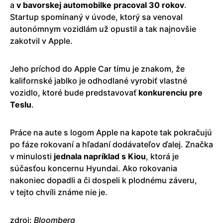
a
v bavorskej automobilke pracoval 30 rokov
.
Startup spomínaný v úvode, ktorý sa venoval
autonómnym vozidlám už opustil a tak najnovšie
zakotvil v Apple.
Jeho príchod do Apple Car tímu je znakom, že
kalifornské jablko je odhodlané vyrobiť vlastné
vozidlo, ktoré bude predstavovať
konkurenciu pre
Teslu
.
Práce na aute s logom Apple na kapote tak pokračujú
po fáze rokovaní a hľadaní dodávateľov ďalej. Značka
v minulosti
jednala napríklad s Kiou
, ktorá je
súčasťou koncernu Hyundai. Ako rokovania
nakoniec dopadli a či dospeli k plodnému záveru,
v tejto chvíli známe nie je.
zdroj:
Bloomberg