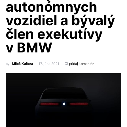
autonómnych
vozidiel a bývalý
člen exekutívy
v BMW
by
Miloš Kučera
17. júna 2021
pridaj komentár