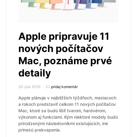
Apple pripravuje 11
nových počítačov
Mac, poznáme prvé
detaily
28. júla 2026
pridaj komentár
Apple plánuje v najbližších týždňoch, mesiacoch
a rokoch predstaviť celkom 11 nových počítačov
Mac, ktoré sa budú líšiť tvarom, hardvérom,
výkonom aj funkciami. Kým niektoré modely budú
prirodzenými následovníkmi existujúcich, iné
prinesú prekvapenia.