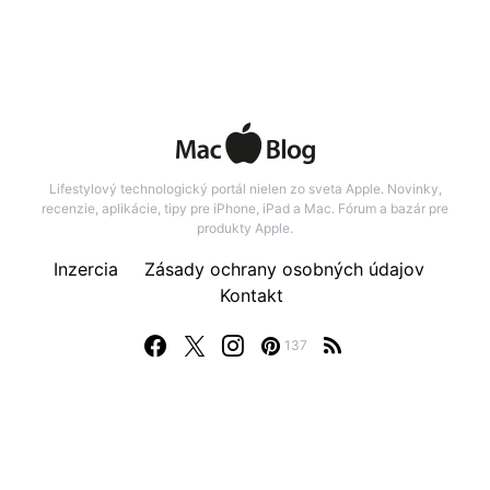
Lifestylový technologický portál nielen zo sveta Apple. Novinky,
recenzie, aplikácie, tipy pre iPhone, iPad a Mac. Fórum a bazár pre
produkty Apple.
Inzercia
Zásady ochrany osobných údajov
Kontakt
137