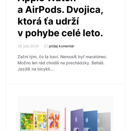
a AirPods. Dvojica,
ktorá ťa udrží
v pohybe celé leto.
28. júla 2026
pridaj komentár
Začni tým, čo ťa baví. Nemusíš byť maratónec.
Možno len rád chodíš na prechádzky. Beháš.
Jazdíš na bicykli.…