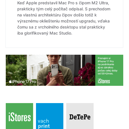
Keď Apple predstavil Mac Pro s čipom M2 Ultra,
prakticky tým celý počítač odpísal. S prechodom
na vlastnú architektúru čipov došlo totiž k
výraznému okliešteniu možností upgradu, vďaka
čomu sa z vrcholného desktopu stal prakticky
iba glorifikovaný Mac Studio.