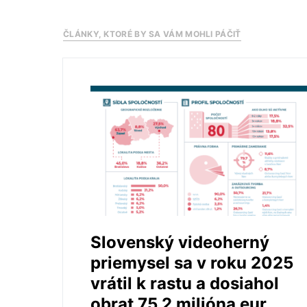
ČLÁNKY, KTORÉ BY SA VÁM MOHLI PÁČIŤ
Slovenský videoherný
priemysel sa v roku 2025
vrátil k rastu a dosiahol
obrat 75,2 milióna eur