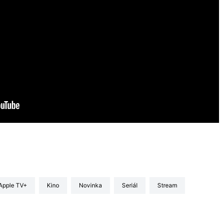
Apple TV+
kino
Novinka
seriál
stream