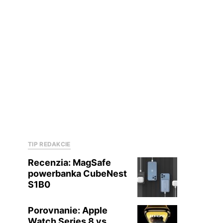
TIP REDAKCIE
Recenzia: MagSafe
powerbanka CubeNest
S1B0
Porovnanie: Apple
Watch Series 8 vs.