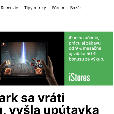
Recenzie
Tipy a triky
Fórum
Bazár
rk sa vráti
u, vyšla upútavka