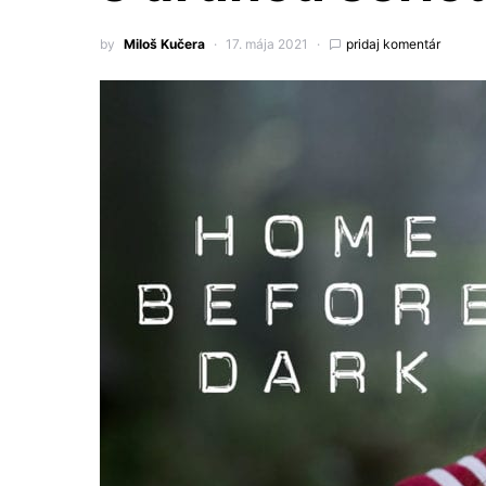
by
Miloš Kučera
17. mája 2021
pridaj komentár