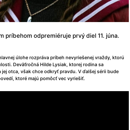
m príbehom odpremiéruje prvý diel 11. júna.
hlavnej úlohe rozpráva príbeh nevyriešenej vraždy, ktorú
losti. Deväťročná Hilde Lysiak, ktorej rodina sa
jej otca, však chce odkryť pravdu. V ďalšej sérii bude
ovedí, ktoré majú pomôcť vec vyriešiť.