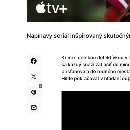
Napínavý seriál inšpirovaný skutočný
Krimi s detskou detektívkou v 
sa každý snaží zatlačiť do minu
prisťahovala do rodného mesta 
Hilde pokračovať v hľadaní odp
1