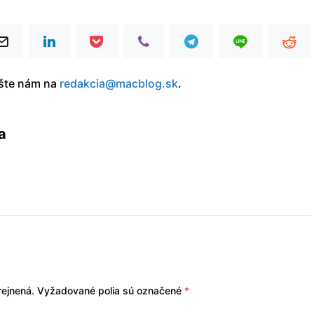
íšte nám na
redakcia@macblog.sk
.
a
ejnená.
Vyžadované polia sú označené
*