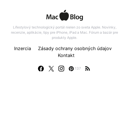
Lifestylový technologický portál nielen zo sveta Apple. Novinky,
recenzie, aplikácie, tipy pre iPhone, iPad a Mac. Fórum a bazár pre
produkty Apple.
Inzercia
Zásady ochrany osobných údajov
Kontakt
137