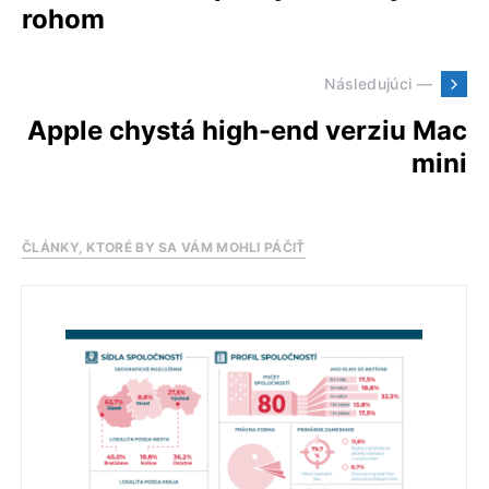
rohom
Následujúci —
Apple chystá high-end verziu Mac
mini
ČLÁNKY, KTORÉ BY SA VÁM MOHLI PÁČIŤ