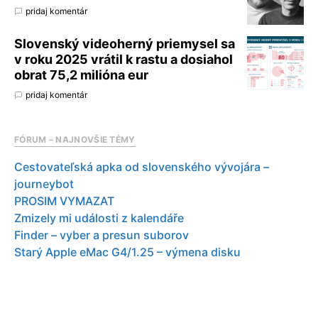
pridaj komentár
Slovenský videoherný priemysel sa
v roku 2025 vrátil k rastu a dosiahol
obrat 75,2 milióna eur
pridaj komentár
FÓRUM – NAJNOVŠIE TÉMY
Cestovateľská apka od slovenského vývojára –
journeybot
PROSIM VYMAZAT
Zmizely mi události z kalendáře
Finder – vyber a presun suborov
Starý Apple eMac G4/1.25 – výmena disku