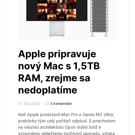
Apple pripravuje
nový Mac s 1,5TB
RAM, zrejme sa
nedoplatíme
13. júla 2026
3 komentáre
Keď Apple predstavil Mac Pro s čipom M2 Ultra,
prakticky tým celý počítač odpísal. S prechodom
na vlastnú architektúru čipov došlo totiž k
výraznému okliešteniu možností upgradu, vďaka