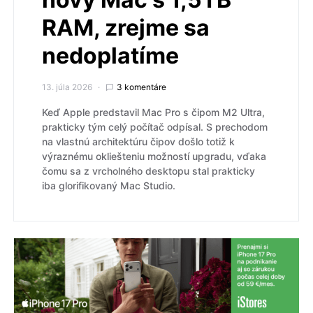
RAM, zrejme sa
nedoplatíme
13. júla 2026
3 komentáre
Keď Apple predstavil Mac Pro s čipom M2 Ultra,
prakticky tým celý počítač odpísal. S prechodom
na vlastnú architektúru čipov došlo totiž k
výraznému okliešteniu možností upgradu, vďaka
čomu sa z vrcholného desktopu stal prakticky
iba glorifikovaný Mac Studio.