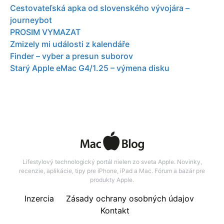
Cestovateľská apka od slovenského vývojára –
journeybot
PROSIM VYMAZAT
Zmizely mi události z kalendáře
Finder – vyber a presun suborov
Starý Apple eMac G4/1.25 – výmena disku
Lifestylový technologický portál nielen zo sveta Apple. Novinky,
recenzie, aplikácie, tipy pre iPhone, iPad a Mac. Fórum a bazár pre
produkty Apple.
Inzercia
Zásady ochrany osobných údajov
Kontakt