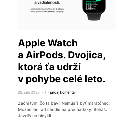
Apple Watch
a AirPods. Dvojica,
ktorá ťa udrží
v pohybe celé leto.
28. júla 2026
pridaj komentár
Začni tým, čo ťa baví. Nemusíš byť maratónec.
Možno len rád chodíš na prechádzky. Beháš.
Jazdíš na bicykli.…