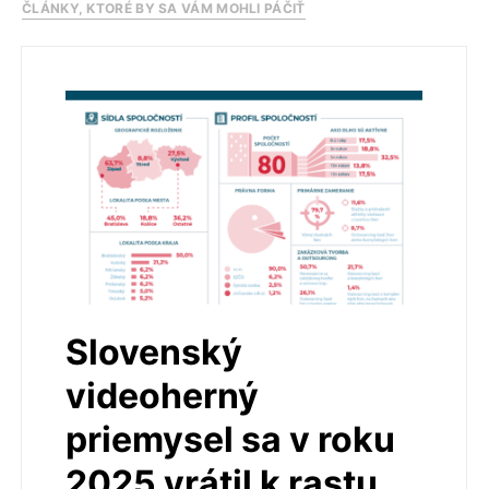
ČLÁNKY, KTORÉ BY SA VÁM MOHLI PÁČIŤ
Slovenský
videoherný
priemysel sa v roku
2025 vrátil k rastu