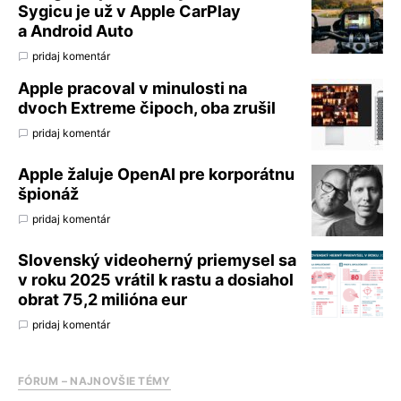
Sygicu je už v Apple CarPlay
a Android Auto
pridaj komentár
Apple pracoval v minulosti na
dvoch Extreme čipoch, oba zrušil
pridaj komentár
Apple žaluje OpenAI pre korporátnu
špionáž
pridaj komentár
Slovenský videoherný priemysel sa
v roku 2025 vrátil k rastu a dosiahol
obrat 75,2 milióna eur
pridaj komentár
FÓRUM – NAJNOVŠIE TÉMY