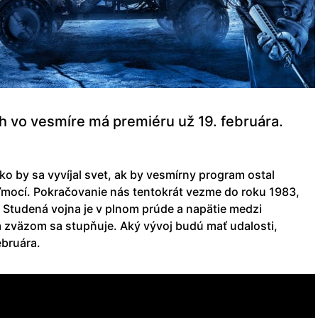
och vo vesmíre má premiéru už 19. februára.
ko by sa vyvíjal svet, ak by vesmírny program ostal
eľmocí. Pokračovanie nás tentokrát vezme do roku 1983,
. Studená vojna je v plnom prúde a napätie medzi
 zväzom sa stupňuje. Aký vývoj budú mať udalosti,
ebruára.