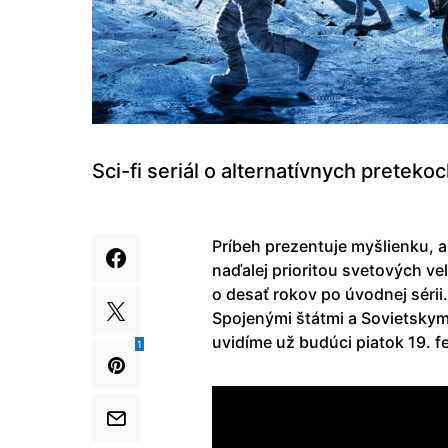
Sci-fi seriál o alternatívnych pretek
Príbeh prezentuje myšlienku, a
naďalej prioritou svetových v
o desať rokov po úvodnej sérii
Spojenými štátmi a Sovietskym
uvidíme už budúci piatok 19. f
1