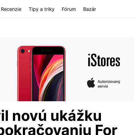
Recenzie
Tipy a triky
Fórum
Bazár
il novú ukážku
pokračovaniu For