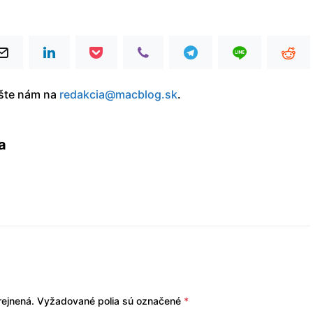
íšte nám na
redakcia@macblog.sk
.
a
ejnená.
Vyžadované polia sú označené
*