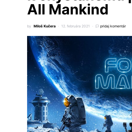
All Mankind
by
Miloš Kučera
12. februára 2021
pridaj komentár