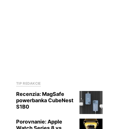
TIP REDAKCIE
Recenzia: MagSafe
powerbanka CubeNest
S1B0
Porovnanie: Apple
Watch Series 8 vs.