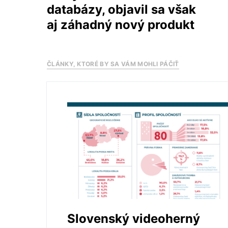
databázy, objavil sa však
aj záhadný nový produkt
ČLÁNKY, KTORÉ BY SA VÁM MOHLI PÁČIŤ
Slovenský videoherný