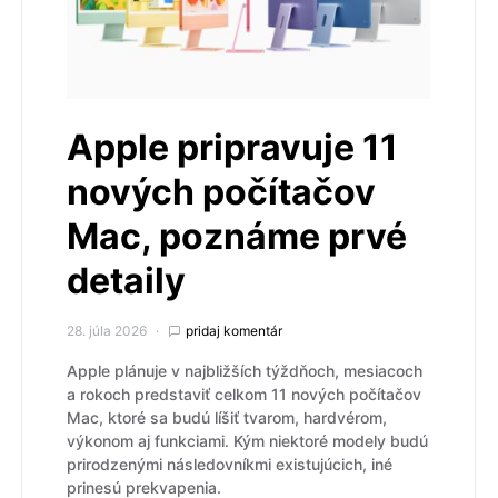
Apple pripravuje 11
nových počítačov
Mac, poznáme prvé
detaily
28. júla 2026
pridaj komentár
Apple plánuje v najbližších týždňoch, mesiacoch
a rokoch predstaviť celkom 11 nových počítačov
Mac, ktoré sa budú líšiť tvarom, hardvérom,
výkonom aj funkciami. Kým niektoré modely budú
prirodzenými následovníkmi existujúcich, iné
prinesú prekvapenia.