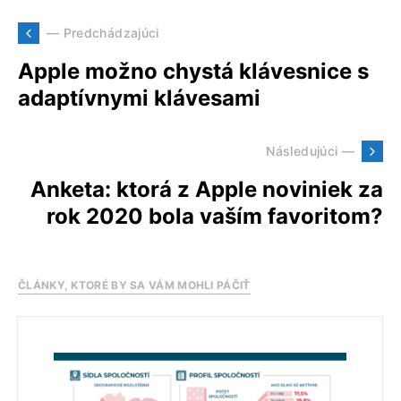
— Predchádzajúci
Apple možno chystá klávesnice s
adaptívnymi klávesami
Následujúci —
Anketa: ktorá z Apple noviniek za
rok 2020 bola vaším favoritom?
ČLÁNKY, KTORÉ BY SA VÁM MOHLI PÁČIŤ