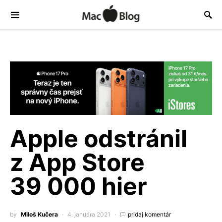
Apple odstránil
z App Store
39 000 hier
by
Miloš Kučera
4. januára 2021
pridaj komentár