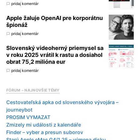
pridaj komentár
Apple žaluje OpenAI pre korporátnu
špionáž
pridaj komentár
Slovenský videoherný priemysel sa
v roku 2025 vrátil k rastu a dosiahol
obrat 75,2 milióna eur
pridaj komentár
FÓRUM – NAJNOVŠIE TÉMY
Cestovateľská apka od slovenského vývojára –
journeybot
PROSIM VYMAZAT
Zmizely mi události z kalendáře
Finder – vyber a presun suborov
Starý Apple eMac G4/1.25 – výmena disku