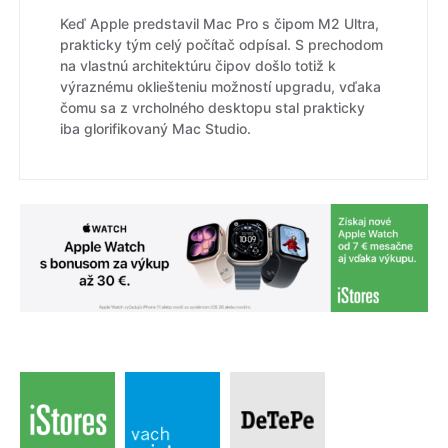
Keď Apple predstavil Mac Pro s čipom M2 Ultra,
prakticky tým celý počítač odpísal. S prechodom
na vlastnú architektúru čipov došlo totiž k
výraznému okliešteniu možností upgradu, vďaka
čomu sa z vrcholného desktopu stal prakticky
iba glorifikovaný Mac Studio.