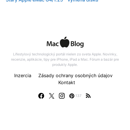
Lifestylový technologický portál nielen zo sveta Apple. Novinky,
recenzie, aplikácie, tipy pre iPhone, iPad a Mac. Fórum a bazár pre
produkty Apple.
Inzercia
Zásady ochrany osobných údajov
Kontakt
137