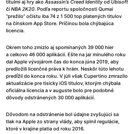
titulmi aj hry ako
Assassin’s Creed Identity
od
Ubisoft
či
NBA
2K20
. Podľa reportu spoločnosti Qumai
“prežilo” očistu iba 74 z 1 500 top platených titulov
na čínskom App Store. Príčinou bola chýbajúca
licencia.
Okrem toho zmizlo aj spomínaných 39 000 hier
a celkovo 46 000 aplikácií. Ešte na jar minulého roku
dal Apple vývojárom čas do konca júna 2019, aby
predložili licenčné práva k hrám. Neskôr túto lehotu
predĺžil do konca roku. V júli však Cupertino zmrazilo
aktualizácie pre tisícky iOS titulov, ktorým chýbala
oficiálna licencia a v auguste bolo pre podobné
dôvody odstránených 30 000 aplikácií.
Dôvodom na odstránenie bol údajne zvyšujúci sa
tlak na Apple zo strany vlády, aby splnil regulácie,
ktoré v krajine platia od roku 2016.