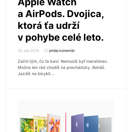
Apple Watch
a AirPods. Dvojica,
ktorá ťa udrží
v pohybe celé leto.
28. júla 2026
pridaj komentár
Začni tým, čo ťa baví. Nemusíš byť maratónec.
Možno len rád chodíš na prechádzky. Beháš.
Jazdíš na bicykli.…