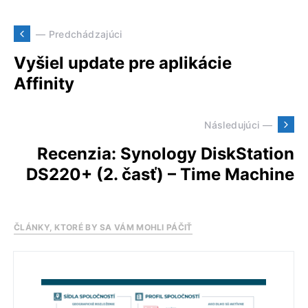
— Predchádzajúci
Vyšiel update pre aplikácie
Affinity
Následujúci —
Recenzia: Synology DiskStation
DS220+ (2. časť) – Time Machine
ČLÁNKY, KTORÉ BY SA VÁM MOHLI PÁČIŤ