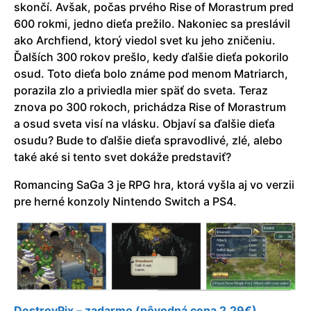
skončí. Avšak, počas prvého Rise of Morastrum pred
600 rokmi, jedno dieťa prežilo. Nakoniec sa preslávil
ako Archfiend, ktorý viedol svet ku jeho zničeniu.
Ďalších 300 rokov prešlo, kedy ďalšie dieťa pokorilo
osud. Toto dieťa bolo známe pod menom Matriarch,
porazila zlo a priviedla mier späť do sveta. Teraz
znova po 300 rokoch, prichádza Rise of Morastrum
a osud sveta visí na vlásku. Objaví sa ďalšie dieťa
osudu? Bude to ďalšie dieťa spravodlivé, zlé, alebo
také aké si tento svet dokáže predstaviť?
Romancing SaGa 3 je RPG hra, ktorá vyšla aj vo verzii
pre herné konzoly Nintendo Switch a PS4.
DestroyPix – zadarmo (pôvodná cena 2,29€)