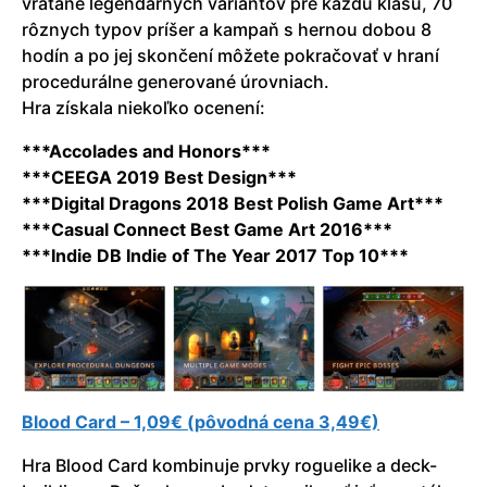
vrátane legendárnych variantov pre každú klasu, 70
rôznych typov príšer a kampaň s hernou dobou 8
hodín a po jej skončení môžete pokračovať v hraní
procedurálne generované úrovniach.
Hra získala niekoľko ocenení:
***Accolades and Honors***
***CEEGA 2019 Best Design***
***Digital Dragons 2018 Best Polish Game Art***
***Casual Connect Best Game Art 2016***
***Indie DB Indie of The Year 2017 Top 10***
Blood Card – 1,09€ (pôvodná cena 3,49€)
Hra Blood Card kombinuje prvky roguelike a deck-