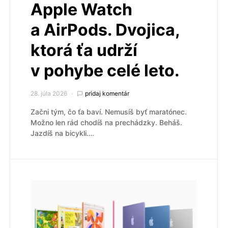
Apple Watch
a AirPods. Dvojica,
ktorá ťa udrží
v pohybe celé leto.
28. júla 2026
pridaj komentár
Začni tým, čo ťa baví. Nemusíš byť maratónec.
Možno len rád chodíš na prechádzky. Beháš.
Jazdíš na bicykli.…