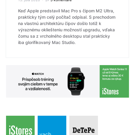
Keď Apple predstavil Mac Pro s čipom M2 Ultra,
prakticky tým celý počítač odpísal. S prechodom
na vlastnú architektúru čipov došlo totiž k
výraznému okliešteniu možností upgradu, vďaka
čomu sa z vrcholného desktopu stal prakticky
iba glorifikovaný Mac Studio.