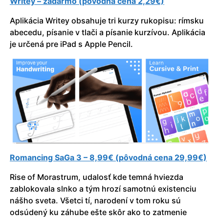
Writey – zadarmo (pôvodná cena 2,29€)
Aplikácia Writey obsahuje tri kurzy rukopisu: rímsku
abecedu, písanie v tlači a písanie kurzívou. Aplikácia
je určená pre iPad s Apple Pencil.
Romancing SaGa 3 – 8,99€ (pôvodná cena 29,99€)
Rise of Morastrum, udalosť kde temná hviezda
zablokovala slnko a tým hrozí samotnú existenciu
nášho sveta. Všetci tí, narodení v tom roku sú
odsúdený ku záhube ešte skôr ako to zatmenie