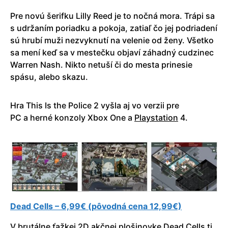
Pre novú šerifku Lilly Reed je to nočná mora. Trápi sa
s udržaním poriadku a pokoja, zatiaľ čo jej podriadení
sú hrubí muži nezvyknutí na velenie od ženy. Všetko
sa mení keď sa v mestečku objaví záhadný cudzinec
Warren Nash. Nikto netuší či do mesta prinesie
spásu, alebo skazu.
Hra This Is the Police 2 vyšla aj vo verzii pre
PC a herné konzoly Xbox One a
Playstation
4.
Dead Cells – 6,99€ (pôvodná cena 12,99€)
V brutálne ťažkej 2D akčnej plošinovke Dead Cells ti