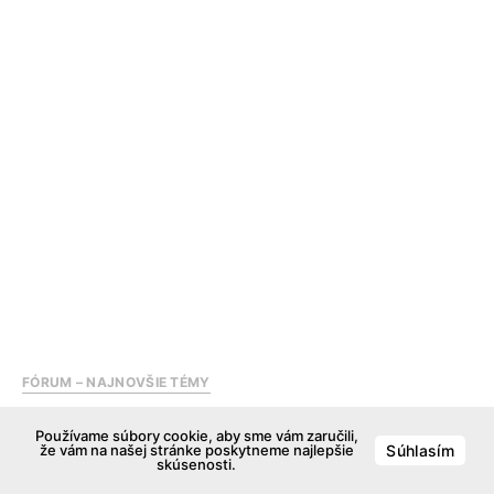
FÓRUM – NAJNOVŠIE TÉMY
Cestovateľská apka od slovenského vývojára –
Používame súbory cookie, aby sme vám zaručili,
journeybot
že vám na našej stránke poskytneme najlepšie
Súhlasím
skúsenosti.
PROSIM VYMAZAT