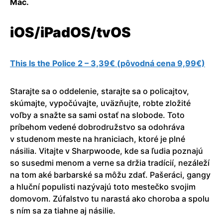
Mac.
iOS/iPadOS/tvOS
This Is the Police 2 – 3,39€ (pôvodná cena 9,99€)
Starajte sa o oddelenie, starajte sa o policajtov,
skúmajte, vypočúvajte, uväzňujte, robte zložité
voľby a snažte sa sami ostať na slobode. Toto
príbehom vedené dobrodružstvo sa odohráva
v studenom meste na hraniciach, ktoré je plné
násilia. Vitajte v Sharpwoode, kde sa ľudia poznajú
so susedmi menom a verne sa držia tradícií, nezáleží
na tom aké barbarské sa môžu zdať. Pašeráci, gangy
a hluční populisti nazývajú toto mestečko svojim
domovom. Zúfalstvo tu narastá ako choroba a spolu
s ním sa za tiahne aj násilie.