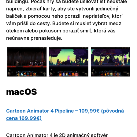
buildingu. Počas hry sa budete usilovať isť neustále
napred, zbierať karty, aby ste vytvorili jedinečný
balíček a pomocou neho porazili nepriateľov, ktorí
vám prišli do cesty. Budete si musieť vybrať medzi
útekom alebo pokusom poraziť smrť, ktorá vás
neúnavne prenasleduje.
macOS
Cartoon Animator 4 Pipeline – 109,99€ (pôvodná
cena 169.99€)
Cartoon Animator 4 je 2D animačný softvér