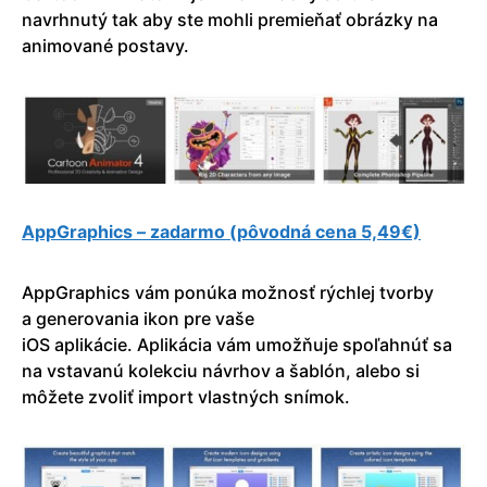
navrhnutý tak aby ste mohli premieňať obrázky na
animované postavy.
AppGraphics – zadarmo (pôvodná cena 5,49€)
AppGraphics vám ponúka možnosť rýchlej tvorby
a generovania ikon pre vaše
iOS aplikácie. Aplikácia vám umožňuje spoľahnúť sa
na vstavanú kolekciu návrhov a šablón, alebo si
môžete zvoliť import vlastných snímok.