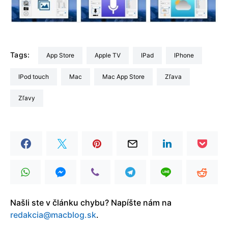
Tags:
App Store
Apple TV
iPad
iPhone
iPod touch
Mac
Mac App Store
Zľava
zľavy
Našli ste v článku chybu? Napíšte nám na
redakcia@macblog.sk
.