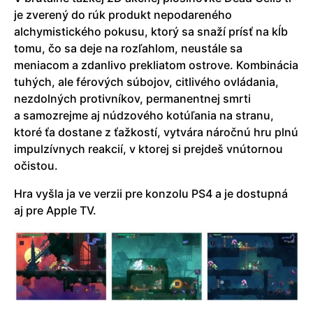
je zverený do rúk produkt nepodareného
alchymistického pokusu, ktorý sa snaží prísť na kĺb
tomu, čo sa deje na rozľahlom, neustále sa
meniacom a zdanlivo prekliatom ostrove. Kombinácia
tuhých, ale férových súbojov, citlivého ovládania,
nezdolných protivníkov, permanentnej smrti
a samozrejme aj núdzového kotúľania na stranu,
ktoré ťa dostane z ťažkostí, vytvára náročnú hru plnú
impulzívnych reakcií, v ktorej si prejdeš vnútornou
očistou.
Hra vyšla ja ve verzii pre konzolu PS4 a je dostupná
aj pre Apple TV.