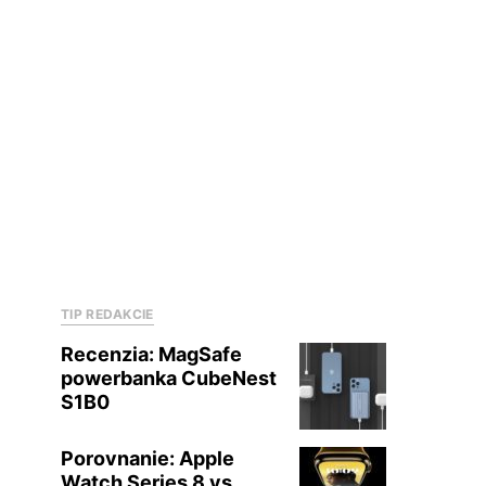
TIP REDAKCIE
Recenzia: MagSafe
powerbanka CubeNest
S1B0
Porovnanie: Apple
Watch Series 8 vs.