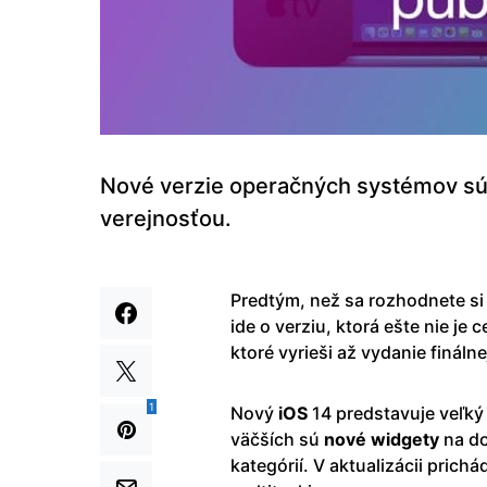
Nové verzie operačných systémov sú 
verejnosťou.
Predtým, než sa rozhodnete si 
ide o verziu, ktorá ešte nie j
ktoré vyrieši až vydanie fináln
1
Nový
iOS
14 predstavuje veľký 
väčších sú
nové
widgety
na do
kategórií. V aktualizácii prichá