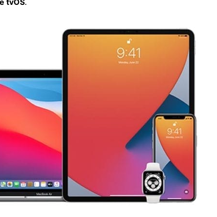
re tvOS
.