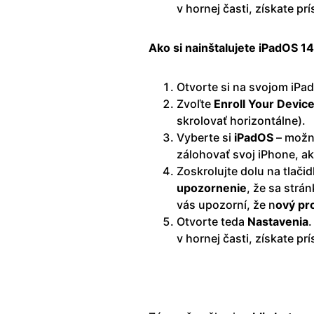
v hornej časti, získate pr
Ako si nainštalujete iPadOS 1
Otvorte si na svojom iPa
Zvoľte
Enroll Your Devic
skrolovať horizontálne).
Vyberte si
iPadOS
– možno
zálohovať svoj iPhone, ak 
Zoskrolujte dolu na tlači
upozornenie
, že sa strá
vás upozorní, že n
ový pro
Otvorte teda
Nastavenia
.
v hornej časti, získate pr