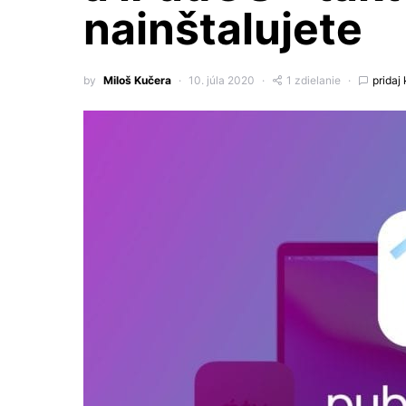
nainštalujete
by
Miloš Kučera
10. júla 2020
1 zdielanie
pridaj