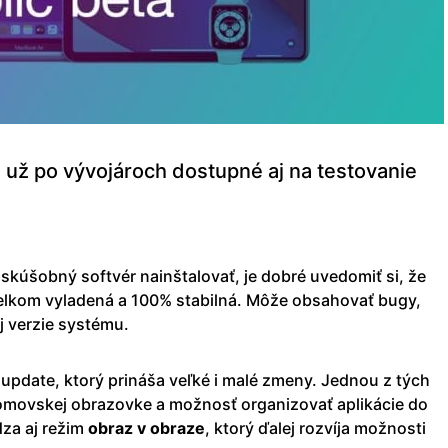
už po vývojároch dostupné aj na testovanie
skúšobný softvér nainštalovať, je dobré uvedomiť si, že
e celkom vyladená a 100% stabilná. Môže obsahovať bugy,
ej verzie systému.
update, ktorý prináša veľké i malé zmeny. Jednou z tých
movskej obrazovke a možnosť organizovať aplikácie do
dza aj režim
obraz v obraze
, ktorý ďalej rozvíja možnosti