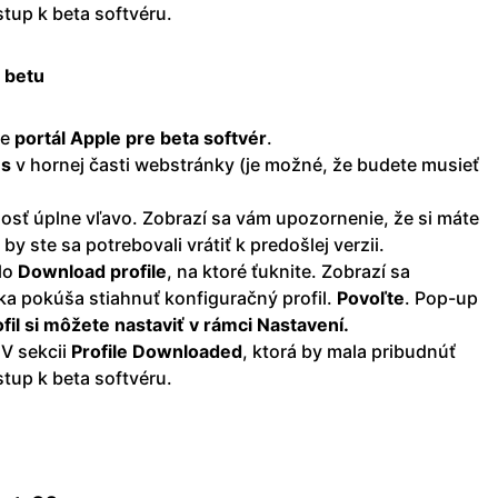
ístup k beta softvéru.
4 betu
de
portál Apple pre beta softvér
.
es
v hornej časti webstránky (je možné, že budete musieť
sť úplne vľavo. Zobrazí sa vám upozornenie, že si máte
by ste sa potrebovali vrátiť k predošlej verzii.
dlo
Download
profile
, na ktoré ťuknite. Zobrazí sa
nka pokúša stiahnuť konfiguračný profil.
Povoľte
. Pop-up
fil si môžete nastaviť v rámci Nastavení.
 V sekcii
Profile
Downloaded
, ktorá by mala pribudnúť
ístup k beta softvéru.