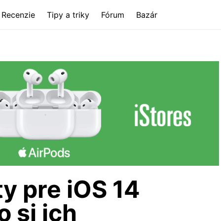
Recenzie
Tipy a triky
Fórum
Bazár
ty pre iOS 14
o si ich