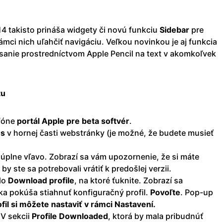
 14 takisto prináša widgety či novú funkciu
Sidebar
pre
rámci nich uľahčiť navigáciu. Veľkou novinkou je aj funkcia
ísanie prostredníctvom Apple Pencil na text v akomkoľvek
tu
efóne
portál Apple pre beta softvér
.
es
v hornej časti webstránky (je možné, že budete musieť
úplne vľavo. Zobrazí sa vám upozornenie, že si máte
by ste sa potrebovali vrátiť k predošlej verzii.
dlo
Download
profile
, na ktoré ťuknite. Zobrazí sa
nka pokúša stiahnuť konfiguračný profil.
Povoľte
. Pop-up
fil si môžete nastaviť v rámci Nastavení.
 V sekcii
Profile
Downloaded
, ktorá by mala pribudnúť