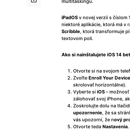
multitaskingu.
iPadOS
v novej verzii s číslom
niektoré aplikácie, ktorá má v 
Scribble
, ktorá transformuje p
textovom poli.
Ako si nainštalujete iOS 14 be
Otvorte si na svojom tel
Zvoľte
Enroll Your Devic
skrolovať horizontálne).
Vyberte si
iOS
– možnosť 
zálohovať svoj iPhone, ak 
Zoskrolujte dolu na tlači
upozornenie
, že sa strá
vás upozorní, že n
ový pro
Otvorte teda
Nastavenia
.