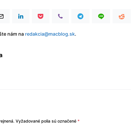
íšte nám na
redakcia@macblog.sk
.
a
ejnená.
Vyžadované polia sú označené
*