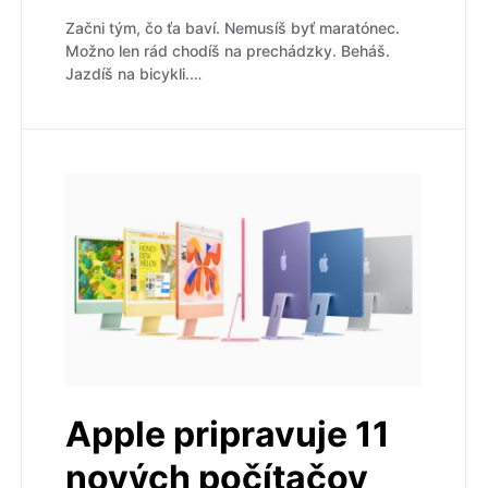
Začni tým, čo ťa baví. Nemusíš byť maratónec.
Možno len rád chodíš na prechádzky. Beháš.
Jazdíš na bicykli.…
Apple pripravuje 11
nových počítačov