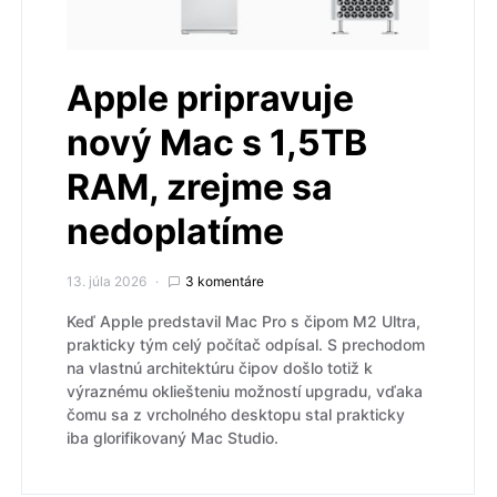
Apple pripravuje
nový Mac s 1,5TB
RAM, zrejme sa
nedoplatíme
13. júla 2026
3 komentáre
Keď Apple predstavil Mac Pro s čipom M2 Ultra,
prakticky tým celý počítač odpísal. S prechodom
na vlastnú architektúru čipov došlo totiž k
výraznému okliešteniu možností upgradu, vďaka
čomu sa z vrcholného desktopu stal prakticky
iba glorifikovaný Mac Studio.