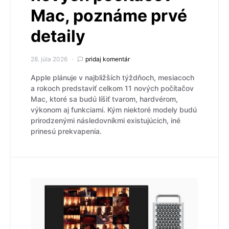
Mac, poznáme prvé
detaily
28. júla 2026
pridaj komentár
Apple plánuje v najbližších týždňoch, mesiacoch
a rokoch predstaviť celkom 11 nových počítačov
Mac, ktoré sa budú líšiť tvarom, hardvérom,
výkonom aj funkciami. Kým niektoré modely budú
prirodzenými následovníkmi existujúcich, iné
prinesú prekvapenia.