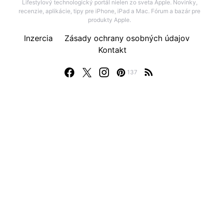
Lifestylový technologický portál nielen zo sveta Apple. Novinky,
recenzie, aplikácie, tipy pre iPhone, iPad a Mac. Fórum a bazár pre
produkty Apple.
Inzercia
Zásady ochrany osobných údajov
Kontakt
137