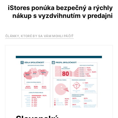
iStores ponúka bezpečný a rýchly
nákup s vyzdvihnutím v predajni
ČLÁNKY, KTORÉ BY SA VÁM MOHLI PÁČIŤ