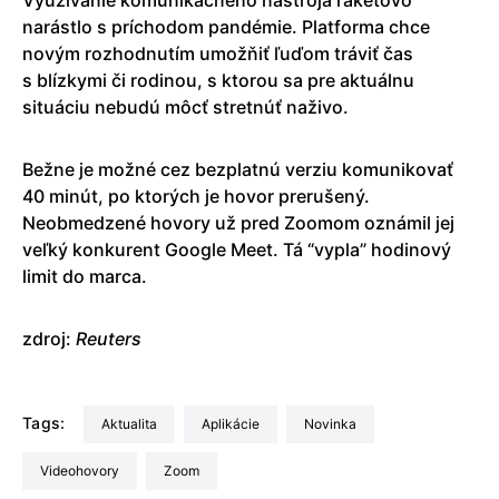
narástlo s príchodom pandémie. Platforma chce
novým rozhodnutím umožňiť ľuďom tráviť čas
s blízkymi či rodinou, s ktorou sa pre aktuálnu
situáciu nebudú môcť stretnúť naživo.
Bežne je možné cez bezplatnú verziu komunikovať
40 minút, po ktorých je hovor prerušený.
Neobmedzené hovory už pred Zoomom oznámil jej
veľký konkurent Google Meet. Tá “vypla” hodinový
limit do marca.
zdroj:
Reuters
Tags:
aktualita
Aplikácie
Novinka
videohovory
Zoom