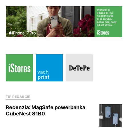
TIP REDAKCIE
Recenzia: MagSafe powerbanka
CubeNest S1B0