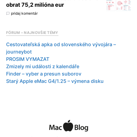
obrat 75,2 milióna eur
pridaj komentár
FÓRUM – NAJNOVŠIE TÉMY
Cestovateľská apka od slovenského vývojára –
journeybot
PROSIM VYMAZAT
Zmizely mi události z kalendáře
Finder – vyber a presun suborov
Starý Apple eMac G4/1.25 – výmena disku