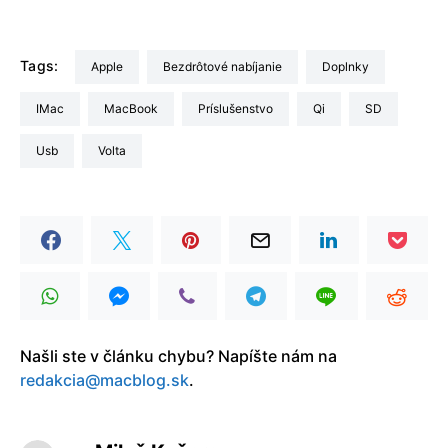
Tags:
Apple
bezdrôtové nabíjanie
doplnky
iMac
MacBook
príslušenstvo
Qi
SD
usb
volta
Našli ste v článku chybu? Napíšte nám na
redakcia@macblog.sk
.