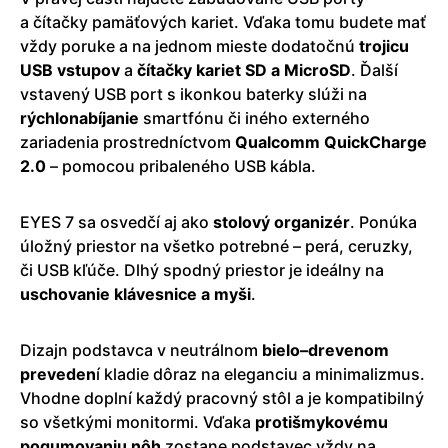
a čítačky pamäťových kariet. Vďaka tomu budete mať
vždy poruke a na jednom mieste dodatočnú
trojicu
USB vstupov
a
čítačky kariet SD a MicroSD
. Ďalší
vstavený USB port s ikonkou baterky slúži na
rýchlonabíjanie
smartfónu či iného externého
zariadenia prostredníctvom
Qualcomm QuickCharge
2.0
– pomocou pribaleného USB kábla.
EYES 7 sa osvedčí aj ako
stolový organizér
. Ponúka
úložný priestor na všetko potrebné – perá, ceruzky,
či USB kľúče. Dlhý spodný priestor je ideálny na
uschovanie klávesnice a myši
.
Dizajn podstavca v neutrálnom
bielo–drevenom
preveden
í kladie dôraz na eleganciu a minimalizmus.
Vhodne doplní každý pracovný stôl a je kompatibilný
so všetkými monitormi. Vďaka
protišmykovému
pogumovaniu nôh
zostane podstavec vždy na