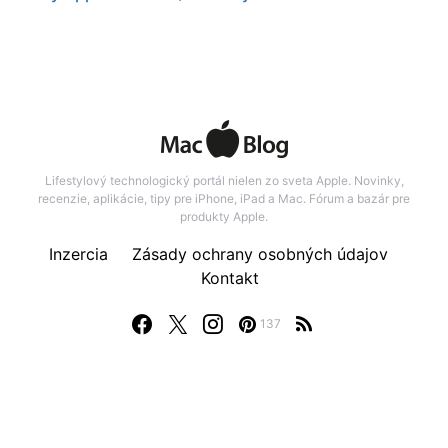
Lifestylový technologický portál nielen zo sveta Apple. Novinky,
recenzie, aplikácie, tipy pre iPhone, iPad a Mac. Fórum a bazár pre
produkty Apple.
Inzercia
Zásady ochrany osobných údajov
Kontakt
137