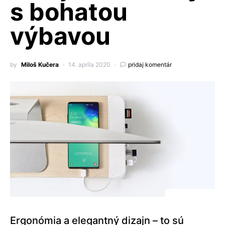
s bohatou
výbavou
by
Miloš Kučera
14. apríla 2020
pridaj komentár
Ergonómia a elegantný dizajn – to sú