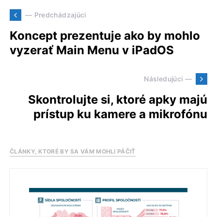
— Predchádzajúci
Koncept prezentuje ako by mohlo
vyzerať Main Menu v iPadOS
Následujúci —
Skontrolujte si, ktoré apky majú
prístup ku kamere a mikrofónu
ČLÁNKY, KTORÉ BY SA VÁM MOHLI PÁČIŤ