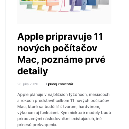
Apple pripravuje 11
nových počítačov
Mac, poznáme prvé
detaily
28. júla 2026
pridaj komentár
Apple plánuje v najbližších týždňoch, mesiacoch
a rokoch predstaviť celkom 11 nových počítačov
Mac, ktoré sa budú líšiť tvarom, hardvérom,
výkonom aj funkciami. Kým niektoré modely budú
prirodzenými následovníkmi existujúcich, iné
prinesú prekvapenia.