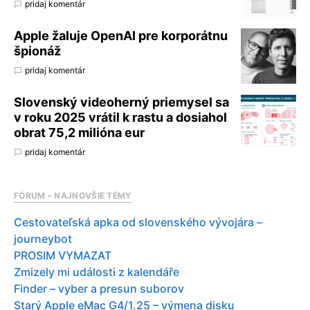
pridaj komentár
Apple žaluje OpenAI pre korporátnu
špionáž
pridaj komentár
Slovenský videoherný priemysel sa
v roku 2025 vrátil k rastu a dosiahol
obrat 75,2 milióna eur
pridaj komentár
FÓRUM – NAJNOVŠIE TÉMY
Cestovateľská apka od slovenského vývojára –
journeybot
PROSIM VYMAZAT
Zmizely mi události z kalendáře
Finder – vyber a presun suborov
Starý Apple eMac G4/1.25 – výmena disku