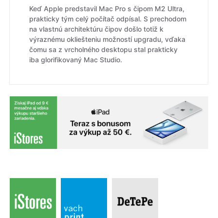
Keď Apple predstavil Mac Pro s čipom M2 Ultra,
prakticky tým celý počítač odpísal. S prechodom
na vlastnú architektúru čipov došlo totiž k
výraznému okliešteniu možností upgradu, vďaka
čomu sa z vrcholného desktopu stal prakticky
iba glorifikovaný Mac Studio.