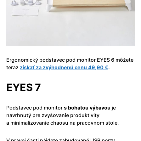
Ergonomický podstavec pod monitor EYES 6 môžete
teraz
získať za zvýhodnenú cenu 49,90 €
.
EYES 7
Podstavec pod monitor
s bohatou výbavou
je
navrhnutý pre zvyšovanie produktivity
a minimalizovanie chaosu na pracovnom stole.
V pravej časti nájdete zabudované USB porty