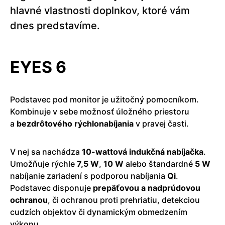
hlavné vlastnosti doplnkov, ktoré vám
dnes predstavíme.
EYES 6
Podstavec pod monitor je užitočný pomocníkom.
Kombinuje v sebe možnosť úložného priestoru
a
bezdrôtového
rýchlonabíjania
v pravej časti.
V nej sa nachádza
10-wattová indukčná nabíjačka
.
Umožňuje rýchle
7,5 W
,
10
W
alebo štandardné
5 W
nabíjanie zariadení s podporou nabíjania
Qi
.
Podstavec disponuje
prepäťovou a nadprúdovou
ochranou
, či ochranou proti prehriatiu, detekciou
cudzích objektov či dynamickým obmedzením
výkonu.