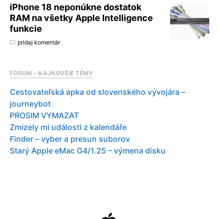
iPhone 18 neponúkne dostatok
RAM na všetky Apple Intelligence
funkcie
pridaj komentár
FÓRUM – NAJNOVŠIE TÉMY
Cestovateľská apka od slovenského vývojára –
journeybot
PROSIM VYMAZAT
Zmizely mi události z kalendáře
Finder – vyber a presun suborov
Starý Apple eMac G4/1.25 – výmena disku