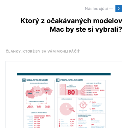
Následujúci —
Ktorý z očakávaných modelov
Mac by ste si vybrali?
ČLÁNKY, KTORÉ BY SA VÁM MOHLI PÁČIŤ