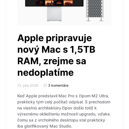
Apple pripravuje
nový Mac s 1,5TB
RAM, zrejme sa
nedoplatíme
13. júla 2026
3 komentáre
Keď Apple predstavil Mac Pro s čipom M2 Ultra,
prakticky tým celý počítač odpísal. S prechodom
na vlastnú architektúru čipov došlo totiž k
výraznému okliešteniu možností upgradu, vďaka
čomu sa z vrcholného desktopu stal prakticky
iba glorifikovaný Mac Studio.