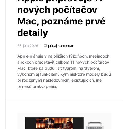
nových počítačov
Mac, poznáme prvé
detaily
28. júla 2026
pridaj komentár
Apple plánuje v najbližších týždňoch, mesiacoch
a rokoch predstaviť celkom 11 nových počítačov
Mac, ktoré sa budú líšiť tvarom, hardvérom,
výkonom aj funkciami. Kým niektoré modely budú
prirodzenými následovníkmi existujúcich, iné
prinesú prekvapenia.