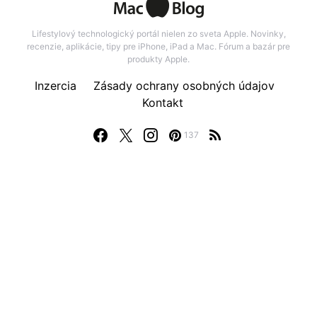
Lifestylový technologický portál nielen zo sveta Apple. Novinky,
recenzie, aplikácie, tipy pre iPhone, iPad a Mac. Fórum a bazár pre
produkty Apple.
Inzercia
Zásady ochrany osobných údajov
Kontakt
137