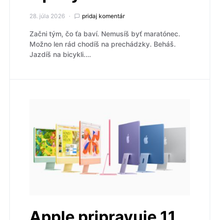
28. júla 2026
pridaj komentár
Začni tým, čo ťa baví. Nemusíš byť maratónec.
Možno len rád chodíš na prechádzky. Beháš.
Jazdíš na bicykli.…
Apple pripravuje 11