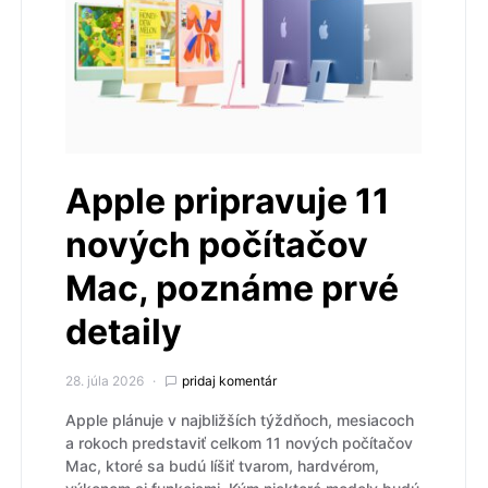
Apple pripravuje 11
nových počítačov
Mac, poznáme prvé
detaily
28. júla 2026
pridaj komentár
Apple plánuje v najbližších týždňoch, mesiacoch
a rokoch predstaviť celkom 11 nových počítačov
Mac, ktoré sa budú líšiť tvarom, hardvérom,