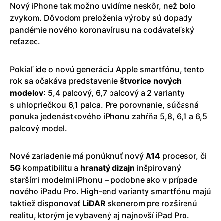
Nový iPhone tak možno uvidíme neskôr, než bolo
zvykom. Dôvodom preloženia výroby sú dopady
pandémie nového koronavírusu na dodávateľský
reťazec.
Pokiaľ ide o novú generáciu Apple smartfónu, tento
rok sa očakáva predstavenie
štvorice nových
modelov
: 5,4 palcový, 6,7 palcový a 2 varianty
s uhlopriečkou 6,1 palca. Pre porovnanie, súčasná
ponuka jedenástkového iPhonu zahŕňa 5,8, 6,1 a 6,5
palcový model.
Nové zariadenie má ponúknuť nový
A14
procesor, či
5G
kompatibilitu a
hranatý
dizajn
inšpirovaný
staršími modelmi iPhonu – podobne ako v prípade
nového iPadu Pro. High-end varianty smartfónu majú
taktiež disponovať
LiDAR
skenerom pre rozšírenú
realitu, ktorým je vybavený aj najnovší iPad Pro.