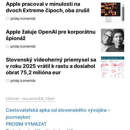
Apple pracoval v minulosti na
dvoch Extreme čipoch, oba zrušil
pridaj komentár
Apple žaluje OpenAI pre korporátnu
špionáž
pridaj komentár
Slovenský videoherný priemysel sa
v roku 2025 vrátil k rastu a dosiahol
obrat 75,2 milióna eur
pridaj komentár
FÓRUM – NAJNOVŠIE TÉMY
Cestovateľská apka od slovenského vývojára –
journeybot
PROSIM VYMAZAT