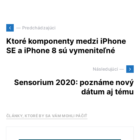
— Predchádzajúci
Ktoré komponenty medzi iPhone
SE a iPhone 8 sú vymeniteľné
Následujúci —
Sensorium 2020: poznáme nový
dátum aj tému
ČLÁNKY, KTORÉ BY SA VÁM MOHLI PÁČIŤ