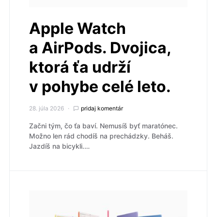
Apple Watch
a AirPods. Dvojica,
ktorá ťa udrží
v pohybe celé leto.
28. júla 2026
pridaj komentár
Začni tým, čo ťa baví. Nemusíš byť maratónec.
Možno len rád chodíš na prechádzky. Beháš.
Jazdíš na bicykli.…