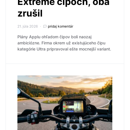
Extreme čipoch, oba
zrušil
21. júla 2026
pridaj komentár
Plány Applu ohľadom čipov boli naozaj
ambiciózne. Firma okrem už existujúceho čipu
kategórie Ultra pripravoval ešte mocnejší variant.