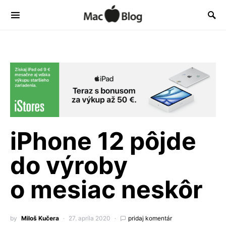
iPhone 12 pôjde
do výroby
o mesiac neskôr
by
Miloš Kučera
27. apríla 2020
pridaj komentár