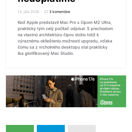
13. júla 2026
3 komentáre
Keď Apple predstavil Mac Pro s čipom M2 Ultra,
prakticky tým celý počítač odpísal. S prechodom
na vlastnú architektúru čipov došlo totiž k
výraznému okliešteniu možností upgradu, vďaka
čomu sa z vrcholného desktopu stal prakticky
iba glorifikovaný Mac Studio.