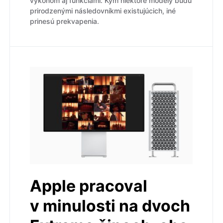
výkonom aj funkciami. Kým niektoré modely budú
prirodzenými následovníkmi existujúcich, iné
prinesú prekvapenia.
Apple pracoval
v minulosti na dvoch