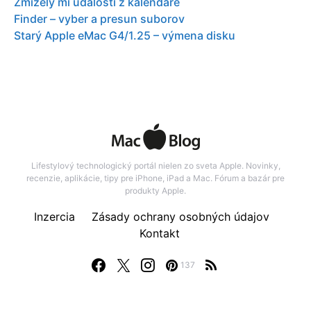
Zmizely mi události z kalendáře
Finder – vyber a presun suborov
Starý Apple eMac G4/1.25 – výmena disku
Lifestylový technologický portál nielen zo sveta Apple. Novinky,
recenzie, aplikácie, tipy pre iPhone, iPad a Mac. Fórum a bazár pre
produkty Apple.
Inzercia
Zásady ochrany osobných údajov
Kontakt
137