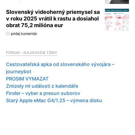
Slovenský videoherný priemysel sa
v roku 2025 vrátil k rastu a dosiahol
obrat 75,2 milióna eur
pridaj komentár
FÓRUM – NAJNOVŠIE TÉMY
Cestovateľská apka od slovenského vývojára –
journeybot
PROSIM VYMAZAT
Zmizely mi události z kalendáře
Finder – vyber a presun suborov
Starý Apple eMac G4/1.25 – výmena disku