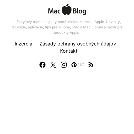
Lifestylový technologický portál nielen zo sveta Apple. Novinky,
recenzie, aplikácie, tipy pre iPhone, iPad a Mac. Fórum a bazár pre
produkty Apple.
Inzercia
Zásady ochrany osobných údajov
Kontakt
137