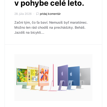
v pohybe celé leto.
28. júla 2026
pridaj komentár
Začni tým, čo ťa baví. Nemusíš byť maratónec.
Možno len rád chodíš na prechádzky. Beháš.
Jazdíš na bicykli.…