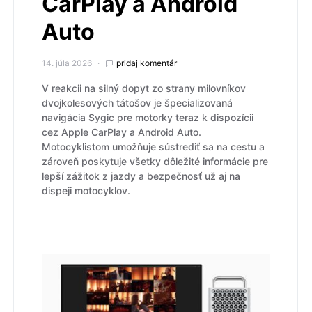
CarPlay a Android
Auto
14. júla 2026
pridaj komentár
V reakcii na silný dopyt zo strany milovníkov
dvojkolesových tátošov je špecializovaná
navigácia Sygic pre motorky teraz k dispozícii
cez Apple CarPlay a Android Auto.
Motocyklistom umožňuje sústrediť sa na cestu a
zároveň poskytuje všetky dôležité informácie pre
lepší zážitok z jazdy a bezpečnosť už aj na
dispeji motocyklov.