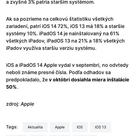
a zvyšné 3% patria starším systémom.
Ak sa pozrieme na celkovú štatistiku všetkých
zariadení, patrí iOS 14 72%, iOS 13 má 18% a staršie
systémy 10%. iPadOS 14 je nainštalovaný na 61%
všetkých iPadov, iPadOS 13 na 21% a 18% všetkých
iPadov využíva staršiu verziu systému.
iOS a iPadOS 14 Apple vydal v septembri, no odvtedy
neboli známe presné čísla. Podľa odhadov sa
predpokladalo, že
v októbri dosiahla miera inštalácie
50%
.
zdroj:
Apple
Tags:
aktualita
Apple
iOS
iOS 13