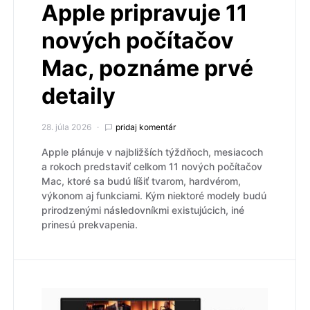
Apple pripravuje 11
nových počítačov
Mac, poznáme prvé
detaily
28. júla 2026
pridaj komentár
Apple plánuje v najbližších týždňoch, mesiacoch
a rokoch predstaviť celkom 11 nových počítačov
Mac, ktoré sa budú líšiť tvarom, hardvérom,
výkonom aj funkciami. Kým niektoré modely budú
prirodzenými následovníkmi existujúcich, iné
prinesú prekvapenia.