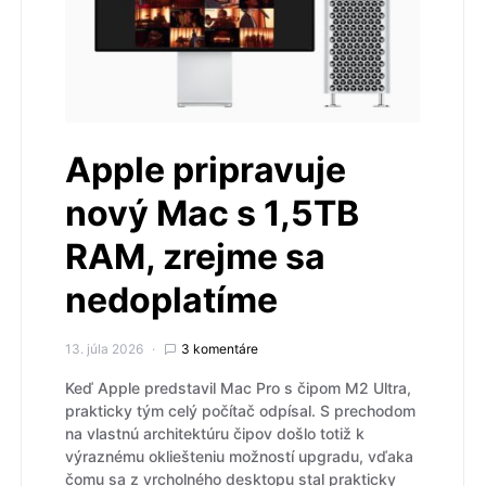
Apple pripravuje
nový Mac s 1,5TB
RAM, zrejme sa
nedoplatíme
13. júla 2026
3 komentáre
Keď Apple predstavil Mac Pro s čipom M2 Ultra,
prakticky tým celý počítač odpísal. S prechodom
na vlastnú architektúru čipov došlo totiž k
výraznému okliešteniu možností upgradu, vďaka
čomu sa z vrcholného desktopu stal prakticky