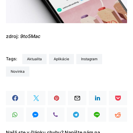
zdroj:
9to5Mac
Tags:
aktualita
Aplikácie
Instagram
Novinka
Našli ste v článku chybu? Napíšte nám na