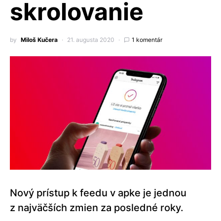
skrolovanie
by
Miloš Kučera
21. augusta 2020
1 komentár
Nový prístup k feedu v apke je jednou
z najväčších zmien za posledné roky.