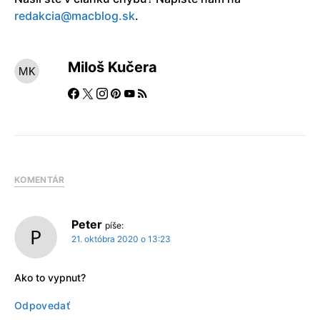
redakcia@macblog.sk
.
Miloš Kučera
KOMENTÁR
Peter
píše:
21. októbra 2020 o 13:23
Ako to vypnut?
Odpovedať