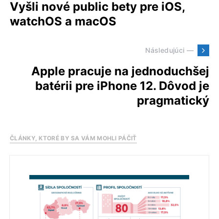
Vyšli nové public bety pre iOS,
watchOS a macOS
Následujúci —
Apple pracuje na jednoduchšej
batérii pre iPhone 12. Dôvod je
pragmatický
ČLÁNKY, KTORÉ BY SA VÁM MOHLI PÁČIŤ