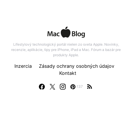
Lifestylový technologický portál nielen zo sveta Apple. Novinky,
recenzie, aplikácie, tipy pre iPhone, iPad a Mac. Fórum a bazár pre
produkty Apple.
Inzercia
Zásady ochrany osobných údajov
Kontakt
137