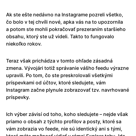
Ak ste ešte nedávno na Instagrame pozreli všetko,
čo bolo v tej chvíli nové, apka vás na to upozornila
a potom ste mohli pokračovať prezeraním staršieho
obsahu, ktorý ste už videli. Takto to fungovalo
niekoľko rokov.
Teraz však prichádza v tomto ohľade zásadná
zmena. Vývojári totiž správanie vášho feedu výrazne
upravili. Po tom, čo ste preskrolovali všetkými
príspevkami od účtov, ktoré sledujete, vám
Instagram začne plynule zobrazovať tzv. navrhované
príspevky.
Ich výber závisí od toho, koho sledujete – nejde však
priamo o obsah z týchto profilov a posty, ktoré sa
vám zobrazia vo feede, nie sú identický ani s tými,
ktoré máte možnosť vidieť v rámci
Explore
tabu. Ide