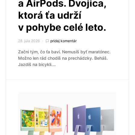
a AirPods. Dvojica,
ktorá ťa udrží
v pohybe celé leto.
28. júla 2026
pridaj komentár
Začni tým, čo ťa baví. Nemusíš byť maratónec.
Možno len rád chodíš na prechádzky. Beháš.
Jazdíš na bicykli.…