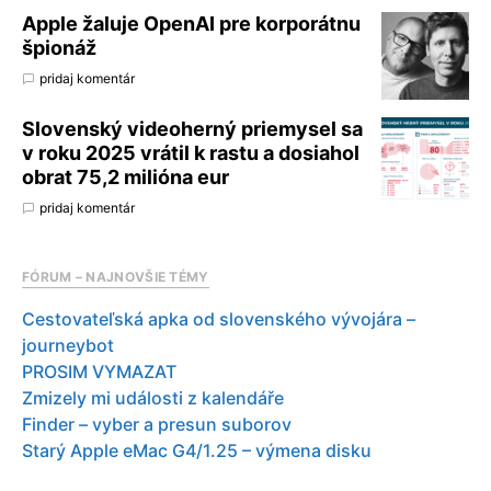
Apple žaluje OpenAI pre korporátnu
špionáž
pridaj komentár
Slovenský videoherný priemysel sa
v roku 2025 vrátil k rastu a dosiahol
obrat 75,2 milióna eur
pridaj komentár
FÓRUM – NAJNOVŠIE TÉMY
Cestovateľská apka od slovenského vývojára –
journeybot
PROSIM VYMAZAT
Zmizely mi události z kalendáře
Finder – vyber a presun suborov
Starý Apple eMac G4/1.25 – výmena disku