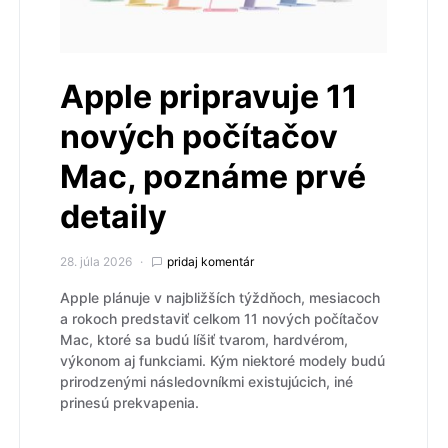
Apple pripravuje 11
nových počítačov
Mac, poznáme prvé
detaily
28. júla 2026
pridaj komentár
Apple plánuje v najbližších týždňoch, mesiacoch
a rokoch predstaviť celkom 11 nových počítačov
Mac, ktoré sa budú líšiť tvarom, hardvérom,
výkonom aj funkciami. Kým niektoré modely budú
prirodzenými následovníkmi existujúcich, iné
prinesú prekvapenia.