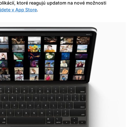
plikácií, ktoré reagujú updatom na nové možnosti
jdete v App Store
.