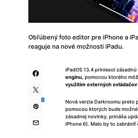
Obľúbený foto editor pre iPhone a iPa
reaguje na nové možnosti iPadu.
iPadOS 13.4 priniesol zásadnú
enginu
, pomocou ktorého môžete
využitím externých ovládačov
2
Nová verzia Darkroomu preto
pomocou ktorých bude možné ed
zásadnej novinky, prináša upda
iPhone 6). Malo by to zabráni