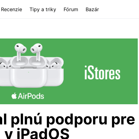
Recenzie
Tipy a triky
Fórum
Bazár
l plnú podporu pre
 v iPadOS