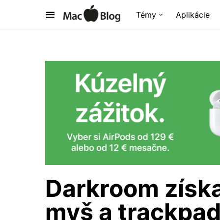
Témy
Aplikácie
Darkroom získa
myš a trackpad