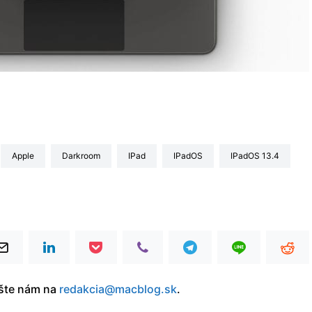
Apple
Darkroom
iPad
iPadOS
iPadOS 13.4
íšte nám na
redakcia@macblog.sk
.