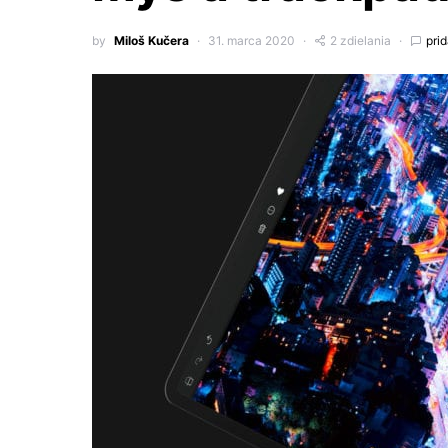
by
Miloš Kučera
31. marca 2020
2 zdielania
pri