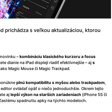
d prichádza s veľkou aktualizáciou, ktorou
 novinku –
kombináciu klasického kurzoru a focus
 dianie na iPad displeji riadiť efektívnejšie – aj
s
ako Magic Mouse či Magic Trackpad.
 ponúkne
plnú kompatibilitu s myšou alebo trackpadom
,
itor ovládať opäť o niečo jednoduchšie. Okrem tejto
te aj
lepší výkon na starších zariadeniach
(iPhone 5S či
ť častému spadnutiu apky na týchto modeloch.