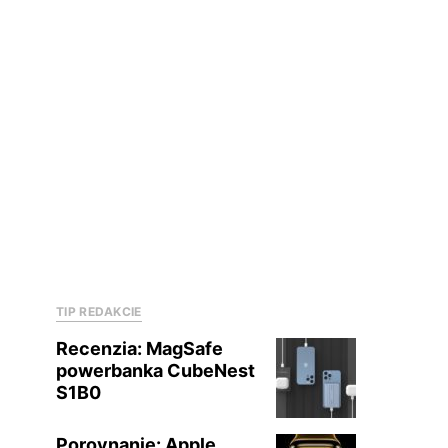
TIP REDAKCIE
Recenzia: MagSafe
powerbanka CubeNest
S1B0
Porovnanie: Apple