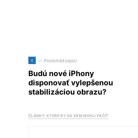
— Predchádzajúci
Budú nové iPhony
disponovať vylepšenou
stabilizáciou obrazu?
ČLÁNKY, KTORÉ BY SA VÁM MOHLI PÁČIŤ