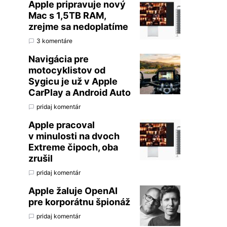
Apple pripravuje nový
Mac s 1,5TB RAM,
zrejme sa nedoplatíme
3 komentáre
Navigácia pre
motocyklistov od
Sygicu je už v Apple
CarPlay a Android Auto
pridaj komentár
Apple pracoval
v minulosti na dvoch
Extreme čipoch, oba
zrušil
pridaj komentár
Apple žaluje OpenAI
pre korporátnu špionáž
pridaj komentár