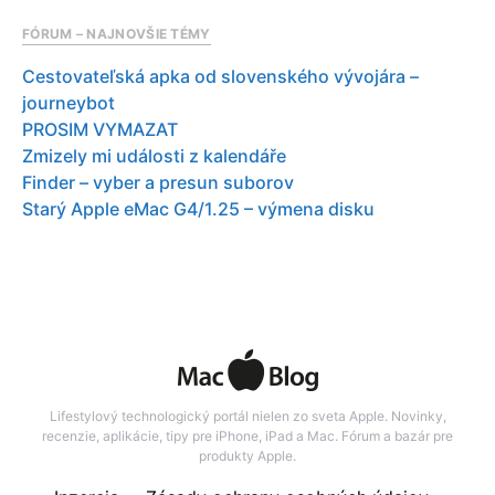
FÓRUM – NAJNOVŠIE TÉMY
Cestovateľská apka od slovenského vývojára –
journeybot
PROSIM VYMAZAT
Zmizely mi události z kalendáře
Finder – vyber a presun suborov
Starý Apple eMac G4/1.25 – výmena disku
Lifestylový technologický portál nielen zo sveta Apple. Novinky,
recenzie, aplikácie, tipy pre iPhone, iPad a Mac. Fórum a bazár pre
produkty Apple.