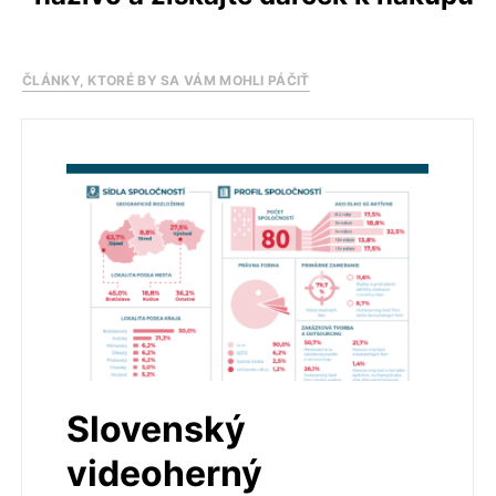
ČLÁNKY, KTORÉ BY SA VÁM MOHLI PÁČIŤ
Slovenský
videoherný