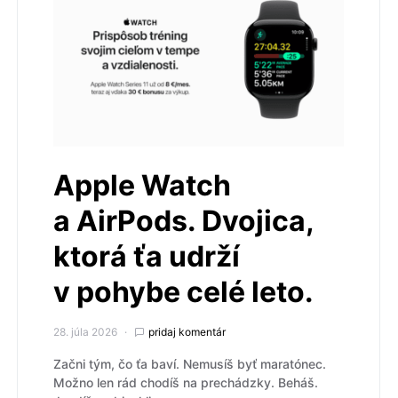
Apple Watch
a AirPods. Dvojica,
ktorá ťa udrží
v pohybe celé leto.
28. júla 2026
pridaj komentár
Začni tým, čo ťa baví. Nemusíš byť maratónec.
Možno len rád chodíš na prechádzky. Beháš.