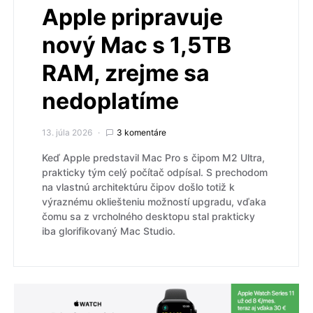
Apple pripravuje
nový Mac s 1,5TB
RAM, zrejme sa
nedoplatíme
13. júla 2026
3 komentáre
Keď Apple predstavil Mac Pro s čipom M2 Ultra,
prakticky tým celý počítač odpísal. S prechodom
na vlastnú architektúru čipov došlo totiž k
výraznému okliešteniu možností upgradu, vďaka
čomu sa z vrcholného desktopu stal prakticky
iba glorifikovaný Mac Studio.