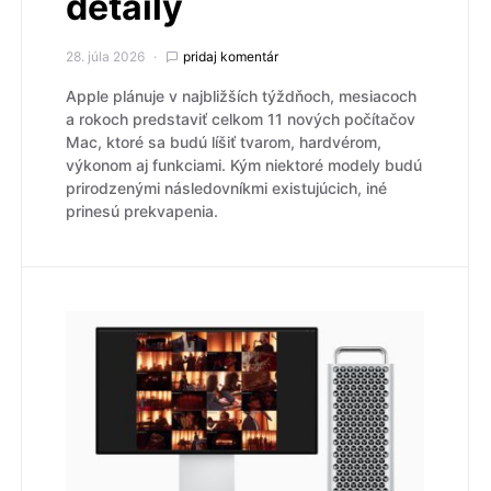
detaily
28. júla 2026
pridaj komentár
Apple plánuje v najbližších týždňoch, mesiacoch
a rokoch predstaviť celkom 11 nových počítačov
Mac, ktoré sa budú líšiť tvarom, hardvérom,
výkonom aj funkciami. Kým niektoré modely budú
prirodzenými následovníkmi existujúcich, iné
prinesú prekvapenia.