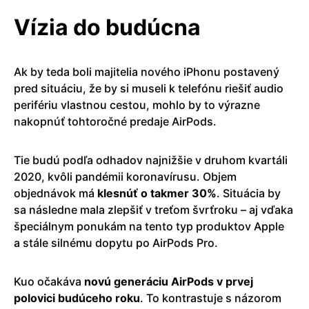
Vízia do budúcna
Ak by teda boli majitelia nového iPhonu postavený
pred situáciu, že by si museli k telefónu riešiť audio
perifériu vlastnou cestou, mohlo by to výrazne
nakopnúť tohtoročné predaje AirPods.
Tie budú podľa odhadov najnižšie v druhom kvartáli
2020, kvôli pandémii koronavírusu. Objem
objednávok má
klesnúť o takmer 30%
. Situácia by
sa následne mala zlepšiť v treťom švrťroku – aj vďaka
špeciálnym ponukám na tento typ produktov Apple
a stále silnému dopytu po AirPods Pro.
Kuo očakáva
novú generáciu AirPods v prvej
polovici budúceho roku
. To kontrastuje s názorom