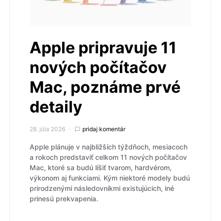
Apple pripravuje 11
nových počítačov
Mac, poznáme prvé
detaily
28. júla 2026
pridaj komentár
Apple plánuje v najbližších týždňoch, mesiacoch
a rokoch predstaviť celkom 11 nových počítačov
Mac, ktoré sa budú líšiť tvarom, hardvérom,
výkonom aj funkciami. Kým niektoré modely budú
prirodzenými následovníkmi existujúcich, iné
prinesú prekvapenia.