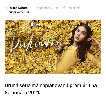
by
Miloš Kučera
13. decembra 2020
1 zdielanie
pridaj komentár
Druhá séria má naplánovanú premiéru na
8. januára 2021.