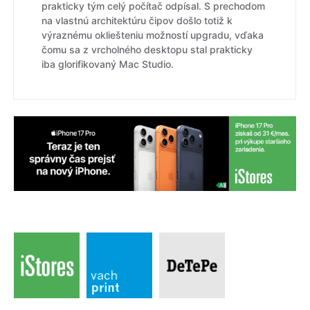
prakticky tým celý počítač odpísal. S prechodom
na vlastnú architektúru čipov došlo totiž k
výraznému okliešteniu možností upgradu, vďaka
čomu sa z vrcholného desktopu stal prakticky
iba glorifikovaný Mac Studio.