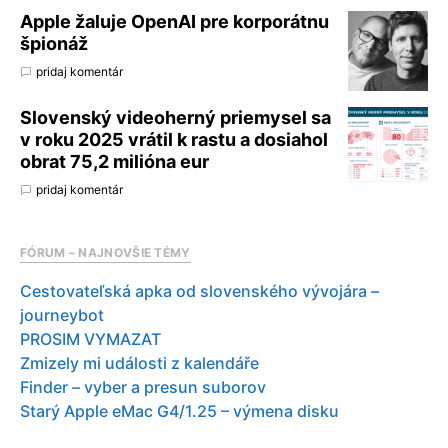
Apple žaluje OpenAI pre korporátnu
špionáž
pridaj komentár
Slovenský videoherný priemysel sa
v roku 2025 vrátil k rastu a dosiahol
obrat 75,2 milióna eur
pridaj komentár
FÓRUM – NAJNOVŠIE TÉMY
Cestovateľská apka od slovenského vývojára –
journeybot
PROSIM VYMAZAT
Zmizely mi události z kalendáře
Finder – vyber a presun suborov
Starý Apple eMac G4/1.25 – výmena disku