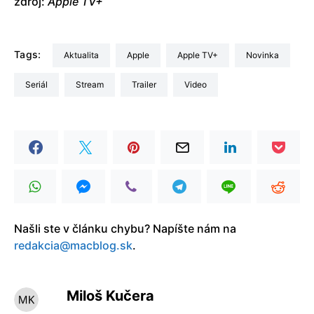
zdroj:
Apple TV+
Tags:
aktualita
Apple
Apple TV+
Novinka
seriál
stream
trailer
video
Našli ste v článku chybu? Napíšte nám na
redakcia@macblog.sk
.
Miloš Kučera