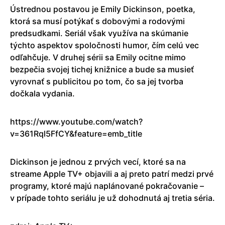
Ústrednou postavou je Emily Dickinson, poetka,
ktorá sa musí potýkať s dobovými a rodovými
predsudkami. Seriál však využíva na skúmanie
týchto aspektov spoločnosti humor, čím celú vec
odľahčuje. V druhej sérii sa Emily ocitne mimo
bezpečia svojej tichej knižnice a bude sa musieť
vyrovnať s publicitou po tom, čo sa jej tvorba
dočkala vydania.
https://www.youtube.com/watch?
v=361Rql5FfCY&feature=emb_title
Dickinson je jednou z prvých vecí, ktoré sa na
streame Apple TV+ objavili a aj preto patrí medzi prvé
programy, ktoré majú naplánované pokračovanie –
v prípade tohto seriálu je už dohodnutá aj tretia séria.