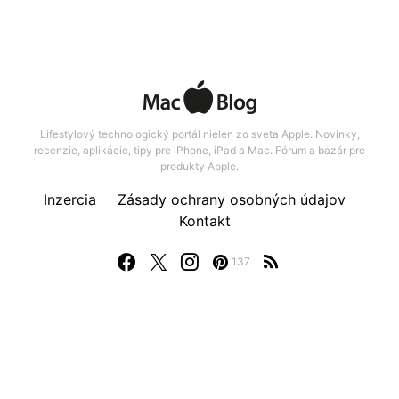
Lifestylový technologický portál nielen zo sveta Apple. Novinky,
recenzie, aplikácie, tipy pre iPhone, iPad a Mac. Fórum a bazár pre
produkty Apple.
Inzercia
Zásady ochrany osobných údajov
Kontakt
137