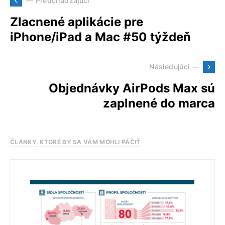
— Predchádzajúci
Zlacnené aplikácie pre
iPhone/iPad a Mac #50 týždeň
Následujúci —
Objednávky AirPods Max sú
zaplnené do marca
ČLÁNKY, KTORÉ BY SA VÁM MOHLI PÁČIŤ