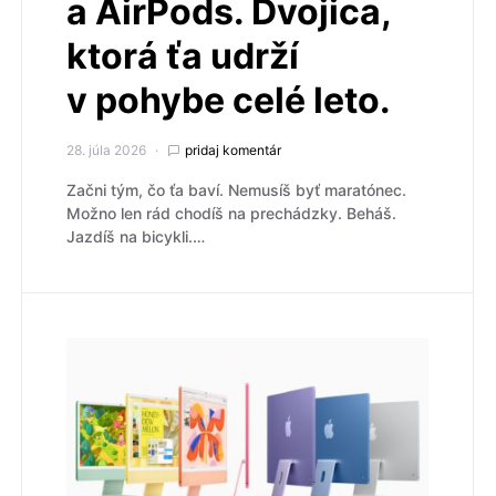
a AirPods. Dvojica,
ktorá ťa udrží
v pohybe celé leto.
28. júla 2026
pridaj komentár
Začni tým, čo ťa baví. Nemusíš byť maratónec.
Možno len rád chodíš na prechádzky. Beháš.
Jazdíš na bicykli.…