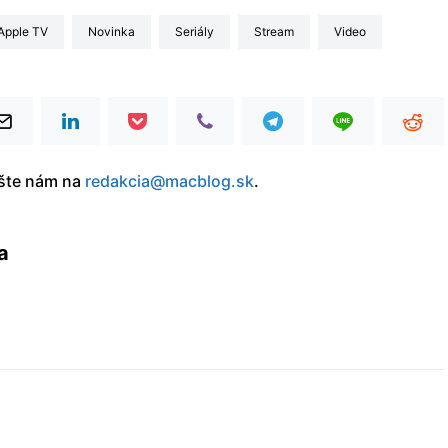
Apple TV
Novinka
seriály
stream
video
íšte nám na
redakcia@macblog.sk
.
a