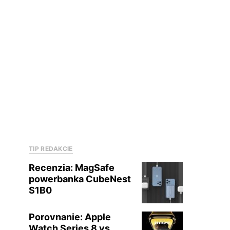
TIP REDAKCIE
Recenzia: MagSafe
powerbanka CubeNest
S1B0
Porovnanie: Apple
Watch Series 8 vs.