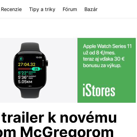
Recenzie
Tipy a triky
Fórum
Bazár
 trailer k novému
nom McGregorom