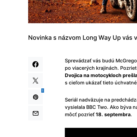
Novinka s názvom Long Way Up vás 
Sprevádzať vás budú McGregor
po viacerých krajinách. Pozriet
Dvojica na motocykloch prešl
s cieľom ukázať tieto úchvatné
1
Seriál nadväzuje na predchád
vysielala BBC Two. Ako býva n
môcť pozrieť
18. septembra
.