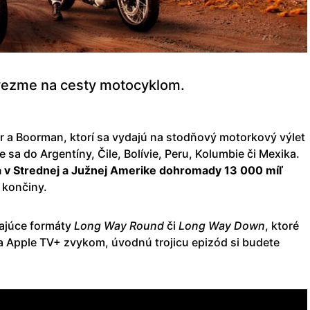
vezme na cesty motocyklom.
 a Boorman, ktorí sa vydajú na stodňový motorkový výlet
e sa do Argentíny, Čile, Bolívie, Peru, Kolumbie či Mexika.
a v Strednej a Južnej Amerike dohromady 13 000 míľ
 končiny.
zajúce formáty
Long
Way
Round
či
Long
Way
Down
, ktoré
a Apple TV+ zvykom, úvodnú trojicu epizód si budete