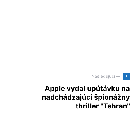
Následujúci —
Apple vydal upútávku na
nadchádzajúci špionážny
thriller "Tehran"