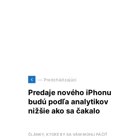
— Predchádzajúci
Predaje nového iPhonu
budú podľa analytikov
nižšie ako sa čakalo
ČLÁNKY, KTORÉ BY SA VÁM MOHLI PÁČIŤ