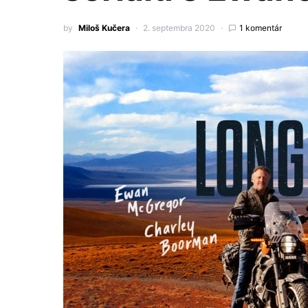
by
Miloš Kučera
2. septembra 2020
1 komentár