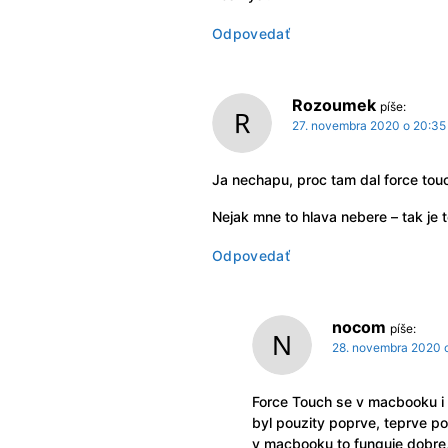
Odpovedať
Rozoumek
píše:
27. novembra 2020 o 20:35
Ja nechapu, proc tam dal force touc
Nejak mne to hlava nebere – tak je 
Odpovedať
nocom
píše:
28. novembra 2020 o
Force Touch se v macbooku i
byl pouzity poprve, teprve po
v macbooku to funguje dobre, 