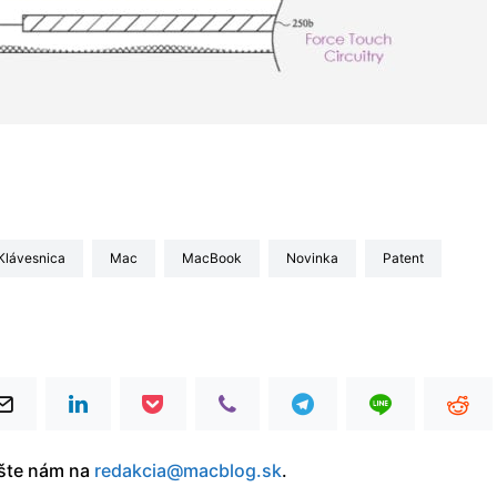
klávesnica
Mac
MacBook
Novinka
patent
íšte nám na
redakcia@macblog.sk
.