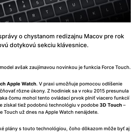
 správy o chystanom redizajnu Macov pre rok
novú dotykovú sekciu klávesnice.
model avšak zaujímavou novinkou je funkcia Force Touch.
ých
Apple
Watch
. V praxi umožňuje pomocou odlíšenie
očňovať rôzne úkony. Z hodiniek sa v roku 2015 presunula
aka čomu mohol tento ovládací prvok plniť viacero funkcií
one získal tiež podobnú technológiu v podobe
3D Touch
–
ce Touch už dnes na Apple Watch nenájdete.
aké plány s touto technológiou, čoho dôkazom môže byť aj