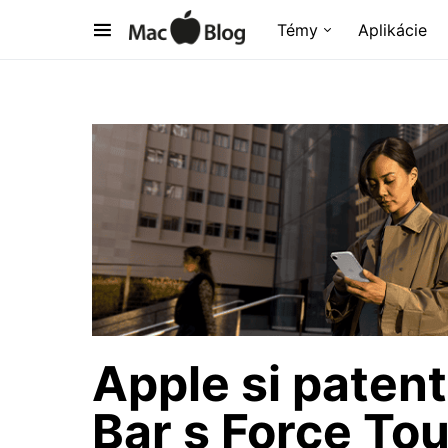
Témy
Aplikácie
Apple si paten
Bar s Force To