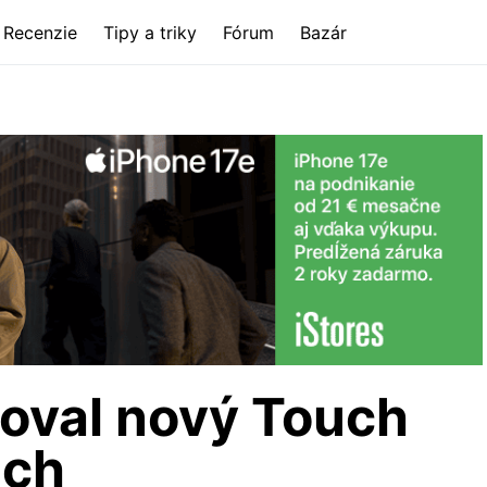
Recenzie
Tipy a triky
Fórum
Bazár
toval nový Touch
uch