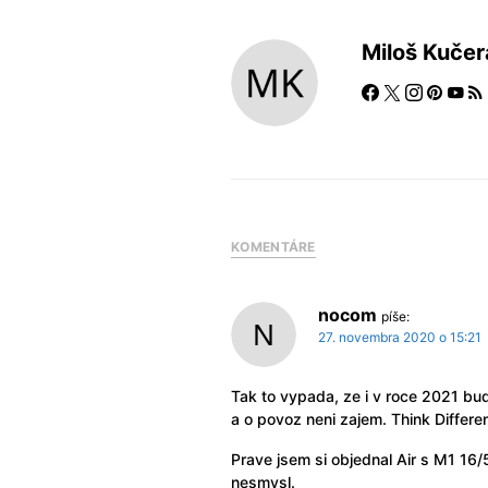
Miloš Kučer
KOMENTÁRE
nocom
píše:
27. novembra 2020 o 15:21
Tak to vypada, ze i v roce 2021 bud
a o povoz neni zajem. Think Differen
Prave jsem si objednal Air s M1 16/
nesmysl.