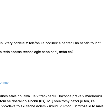
h, ktery oddelal z telefonu a hodinek a nahradil ho haptic touch?
to teda spatna technologie nebo neni, nebo co?
 11:02
 dnes stale pouziva. Je v trackpadu. Dokonce prave v macbooku
tom se dostal do iPhonu (6s). Muj soukromy nazor je ten, ze
vyvolava to skutecne dojem kliknuti. V iPhonu, protoze je to male