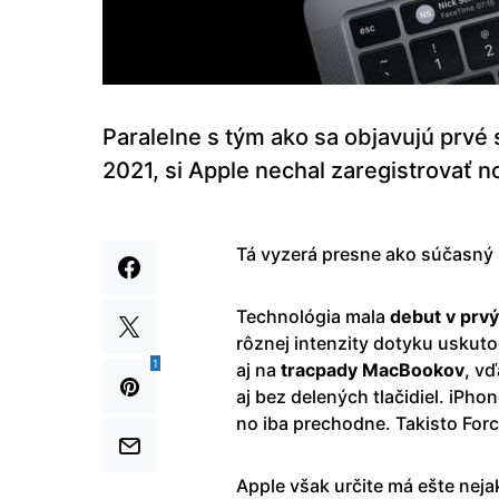
Paralelne s tým ako sa objavujú prvé
2021, si Apple nechal zaregistrovať 
Tá vyzerá presne ako súčasný 
Technológia mala
debut v prv
rôznej intenzity dotyku uskut
1
aj na
tracpady
MacBookov
, vď
aj bez delených tlačidiel. iPh
no iba prechodne. Takisto For
Apple však určite má ešte nej