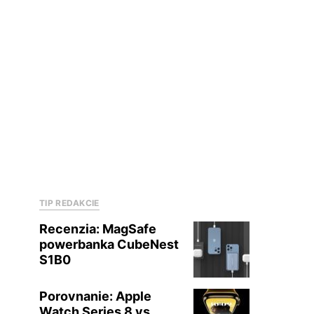
TIP REDAKCIE
Recenzia: MagSafe
powerbanka CubeNest
S1B0
Porovnanie: Apple
Watch Series 8 vs.