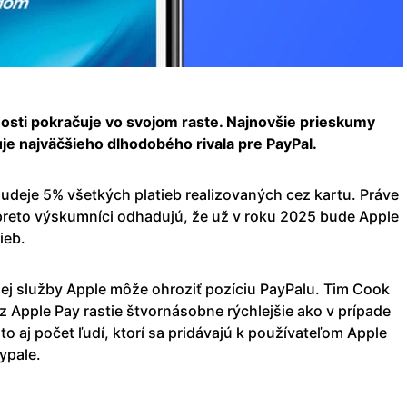
nosti pokračuje vo svojom raste. Najnovšie prieskumy
je najväčšieho dlhodobého rivala pre PayPal.
udeje 5% všetkých platieb realizovaných cez kartu. Práve
reto výskumníci odhadujú, že už v roku 2025 bude Apple
ieb.
ej služby Apple môže ohroziť pozíciu PayPalu. Tim Cook
ez Apple Pay rastie štvornásobne rýchlejšie ako v prípade
o aj počet ľudí, ktorí sa pridávajú k používateľom Apple
aypale.