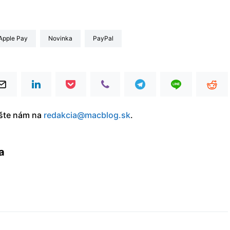
Apple Pay
Novinka
PayPal
íšte nám na
redakcia@macblog.sk
.
a