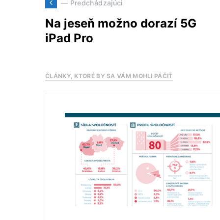
— Predchádzajúci
Na jeseň možno dorazí 5G
iPad Pro
ČLÁNKY, KTORÉ BY SA VÁM MOHLI PÁČIŤ