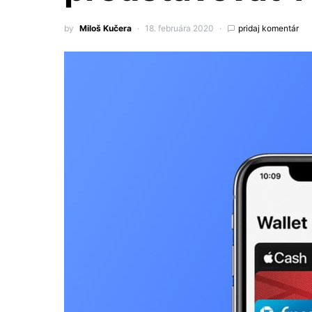
by
Miloš Kučera
18. februára 2020
pridaj komentár