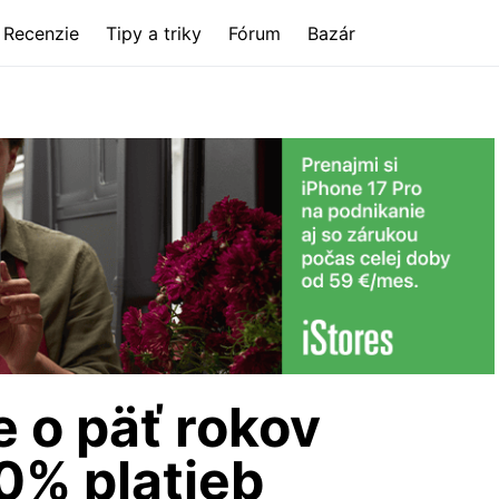
Recenzie
Tipy a triky
Fórum
Bazár
 o päť rokov
0% platieb