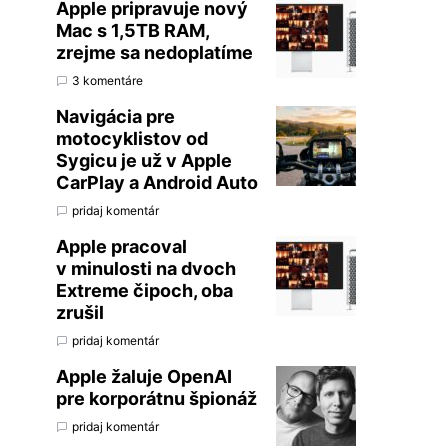
Apple pripravuje nový
Mac s 1,5TB RAM,
zrejme sa nedoplatíme
3 komentáre
Navigácia pre
motocyklistov od
Sygicu je už v Apple
CarPlay a Android Auto
pridaj komentár
Apple pracoval
v minulosti na dvoch
Extreme čipoch, oba
zrušil
pridaj komentár
Apple žaluje OpenAI
pre korporátnu špionáž
pridaj komentár