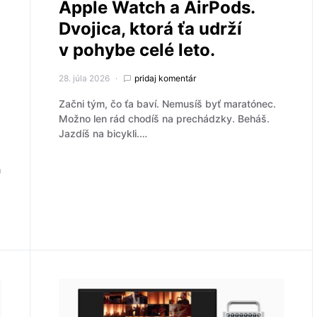
Apple Watch a AirPods.
Dvojica, ktorá ťa udrží
v pohybe celé leto.
28. júla 2026
pridaj komentár
Začni tým, čo ťa baví. Nemusíš byť maratónec.
Možno len rád chodíš na prechádzky. Beháš.
Jazdíš na bicykli.…
h