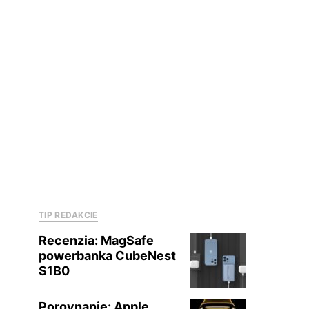
TIP REDAKCIE
Recenzia: MagSafe
powerbanka CubeNest
S1B0
Porovnanie: Apple