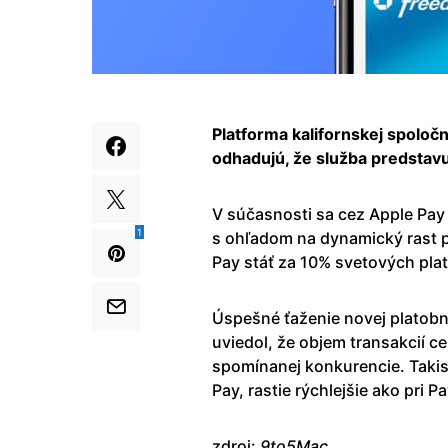
Platforma kalifornskej spoloč
odhadujú, že služba predstavu
V súčasnosti sa cez Apple Pay 
1
s ohľadom na dynamický rast p
Pay stáť za 10% svetových plat
Úspešné ťaženie novej platobn
uviedol, že objem transakcií c
spomínanej konkurencie. Takist
Pay, rastie rýchlejšie ako pri P
zdroj:
9to5Mac