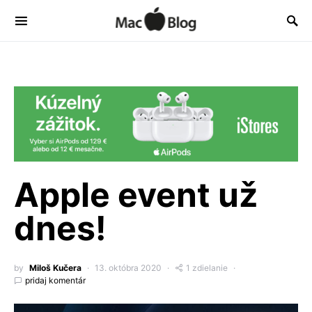
Apple event už
dnes!
by
Miloš Kučera
13. októbra 2020
1 zdielanie
pridaj komentár