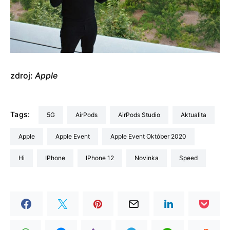
zdroj:
Apple
Tags:
5G
AirPods
AirPods Studio
aktualita
Apple
Apple Event
Apple Event Október 2020
Hi
iPhone
iPhone 12
Novinka
Speed