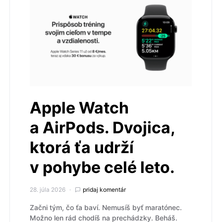
Apple Watch
a AirPods. Dvojica,
ktorá ťa udrží
v pohybe celé leto.
28. júla 2026
pridaj komentár
Začni tým, čo ťa baví. Nemusíš byť maratónec.
Možno len rád chodíš na prechádzky. Beháš.