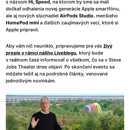
s názvom
Hi, Speed
, na ktorom by sme sa mali
dočkať odhalenia novej generácie Apple smartfónu,
ale aj nových slúchadiel
AirPods Studio
, menšieho
HomePod
mini
a ďalších zaujímavých vecí, ktoré si
Apple pripravil.
Aby vám nič neuniklo, pripravujeme pre vás
živý
prepis v rámci nášho Liveblogu
, ktorý bude
v reálnom čase informovať o všetkom, čo sa v Steve
Jobs Theater dnes objaví. Po skončení eventu sa
môžete tešiť aj na podrobné články, venované
jednotlivým novinkám.