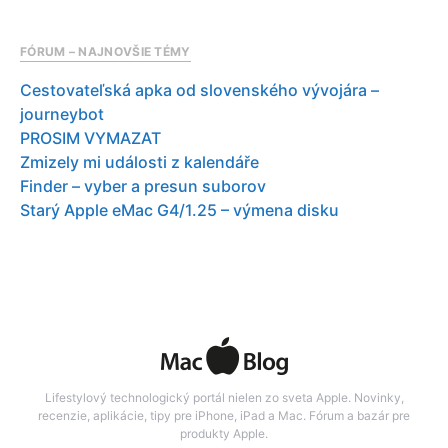
FÓRUM – NAJNOVŠIE TÉMY
Cestovateľská apka od slovenského vývojára –
journeybot
PROSIM VYMAZAT
Zmizely mi události z kalendáře
Finder – vyber a presun suborov
Starý Apple eMac G4/1.25 – výmena disku
Lifestylový technologický portál nielen zo sveta Apple. Novinky,
recenzie, aplikácie, tipy pre iPhone, iPad a Mac. Fórum a bazár pre
produkty Apple.