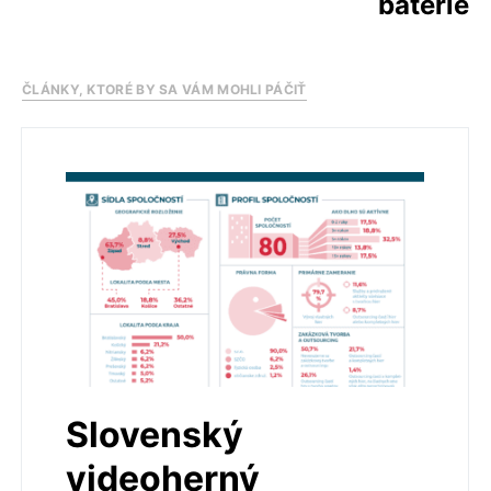
batérie
ČLÁNKY, KTORÉ BY SA VÁM MOHLI PÁČIŤ
Slovenský
videoherný