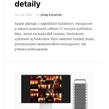
detaily
28. júla 2026
pridaj komentár
Apple plánuje v najbližších týždňoch, mesiacoch
a rokoch predstaviť celkom 11 nových počítačov
Mac, ktoré sa budú líšiť tvarom, hardvérom,
výkonom aj funkciami. Kým niektoré modely budú
prirodzenými následovníkmi existujúcich, iné
prinesú prekvapenia.