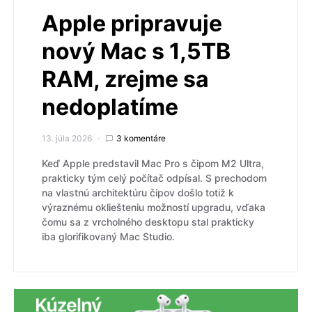
Apple pripravuje
nový Mac s 1,5TB
RAM, zrejme sa
nedoplatíme
13. júla 2026
3 komentáre
Keď Apple predstavil Mac Pro s čipom M2 Ultra,
prakticky tým celý počítač odpísal. S prechodom
na vlastnú architektúru čipov došlo totiž k
výraznému okliešteniu možností upgradu, vďaka
čomu sa z vrcholného desktopu stal prakticky
iba glorifikovaný Mac Studio.