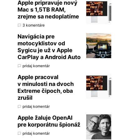
Apple pripravuje nový
Mac s 1,5TB RAM,
zrejme sa nedoplatíme
3 komentáre
Navigácia pre
motocyklistov od
Sygicu je už v Apple
CarPlay a Android Auto
pridaj komentár
Apple pracoval
v minulosti na dvoch
Extreme čipoch, oba
zrušil
pridaj komentár
Apple žaluje OpenAI
pre korporátnu špionáž
pridaj komentár