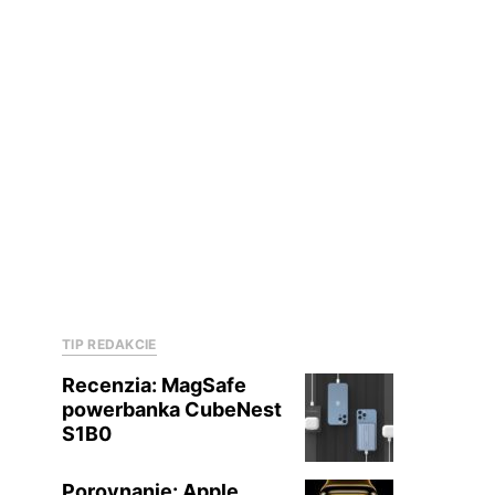
TIP REDAKCIE
Recenzia: MagSafe
powerbanka CubeNest
S1B0
Porovnanie: Apple