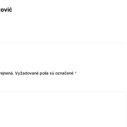
zović
ejnená.
Vyžadované polia sú označené
*