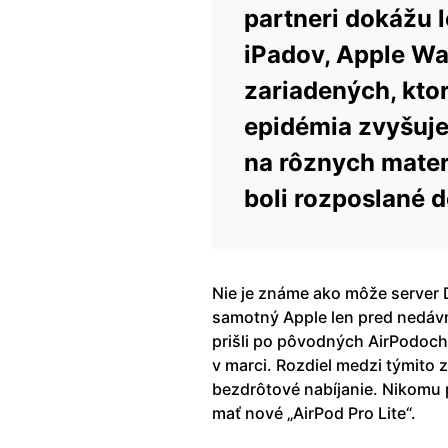
partneri dokážu 
iPadov, Apple Wat
zariadených, kto
epidémia zvyšuje 
na rôznych mater
boli rozposlané d
Nie je známe ako môže server 
samotný Apple len pred nedávn
prišli po pôvodných AirPodoch, 
v marci. Rozdiel medzi týmito z
bezdrôtové nabíjanie. Nikomu 
mať nové „AirPod Pro Lite“.