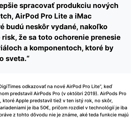
lepšie spracovať produkciu nových
ch, AirPod Pro Lite a iMac
ré budú neskôr vydané, nakoľko
risk, že sa toto ochorenie prenesie
iáloch a komponentoch, ktoré by
o sveta.“
DigiTimes odkazovať na nové AirPod Pro Lite“, keď
om predstavil AirPods Pro (v októbri 2019). AirPods Pro
ktoré Apple predstavil tiež v ten istý rok, no skôr,
ariadeniami je iba 50€, pričom rozdiel v technológií je iba
práve z tohto dôvodu nie je známe, aké teda funkcie majú