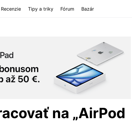
Recenzie
Tipy a triky
Fórum
Bazár
racovať na „AirPod