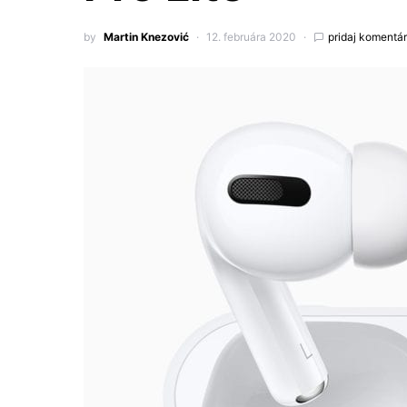
by
Martin Knezović
12. februára 2020
pridaj komentár